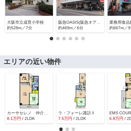
大阪市立成育小学校
阪急OASIS(阪急オアシス) 野江店
約528m／7分
約469m／6分
約667m／
エリアの近い物件
カーサセレノ 仲介手数料無料
ラ・フォーレ諏訪Ⅱ
EMS COU
8.1
万
円
/ 2LDK
7.5
万
円
/ 2LDK
6.8
万
円
/ 2