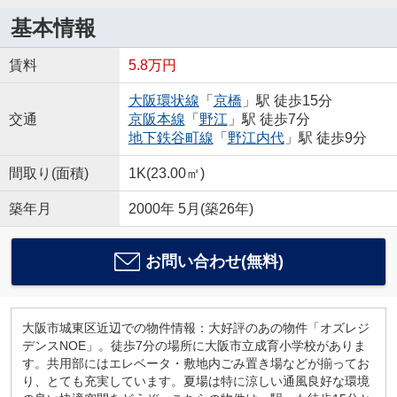
基本情報
賃料
5.8万円
大阪環状線
「
京橋
」駅 徒歩15分
交通
京阪本線
「
野江
」駅 徒歩7分
地下鉄谷町線
「
野江内代
」駅 徒歩9分
間取り(面積)
1K(23.00㎡)
築年月
2000年 5月(築26年)
お問い合わせ(無料)
大阪市城東区近辺での物件情報：大好評のあの物件「オズレジ
デンスNOE」。徒歩7分の場所に大阪市立成育小学校がありま
す。共用部にはエレベータ・敷地内ごみ置き場などが揃ってお
り、とても充実しています。夏場は特に涼しい通風良好な環境