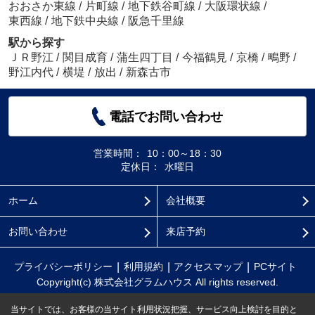
おおさか東線
/
片町線
/
地下鉄谷町線
/
大阪環状線
/
東西線
/
地下鉄中央線
/
阪急千里線
駅から探す
ＪＲ野江
/
関目成育
/
蒲生四丁目
/
今福鶴見
/
京橋
/
鴫野
/
野江内代
/
横堤
/
放出
/
新森古市
電話でお問い合わせ
営業時間：
10：00～18：30
定休日：
水曜日
ホーム
会社概要
お問い合わせ
来店予約
プライバシーポリシー
利用規約
アクセスマップ
PCサイト
Copyright(c) 株式会社グラムハウス All rights reserved.
当サイトでは、お客様の当サイト利用状況把握、サービス向上検討を目的と