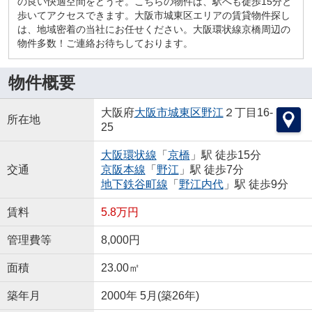
の良い快適空間をどうぞ。こちらの物件は、駅へも徒歩15分と
歩いてアクセスできます。大阪市城東区エリアの賃貸物件探し
は、地域密着の当社にお任せください。大阪環状線京橋周辺の
物件多数！ご連絡お待ちしております。
物件概要
大阪府
大阪市城東区
野江
２丁目16-
所在地
25
大阪環状線
「
京橋
」駅 徒歩15分
交通
京阪本線
「
野江
」駅 徒歩7分
地下鉄谷町線
「
野江内代
」駅 徒歩9分
賃料
5.8万円
管理費等
8,000円
面積
23.00㎡
築年月
2000年 5月(築26年)