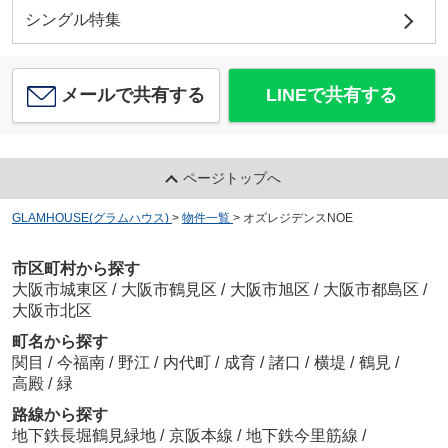
シングル特集
メールで共有する
LINEで共有する
ページトップへ
GLAMHOUSE(グラムハウス)
>
物件一覧
>
オズレジデンスNOE
市区町村から探す
大阪市城東区
/
大阪市鶴見区
/
大阪市旭区
/
大阪市都島区
/
大阪市北区
町名から探す
関目
/
今福南
/
野江
/
内代町
/
成育
/
諸口
/
横堤
/
鶴見
/
高殿
/
緑
路線から探す
地下鉄長堀鶴見緑地
/
京阪本線
/
地下鉄今里筋線
/