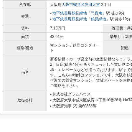
所在地
大阪府
大阪市鶴見区
茨田大宮
２丁目
地下鉄長堀鶴見緑地
「
門真南
」駅 徒歩9分
交通
地下鉄長堀鶴見緑地
「
鶴見緑地
」駅 徒歩19分
賃料
7.15万円
管理費・共
面積
43.94㎡
築年月（築
マンション / 鉄筋コンクリー
種別/構造
階建
ト
新着情報：カーザ宮之前の空室情報ならコチラ
2丁目店(徒歩4分)がありちょっとした買い物
場・エレベータなどが揃っております。駅まで
備考
す。こちらの物件はマンションです。大阪市鶴
付近での賃貸マンション、賃貸アパートをお探
ご連絡を下さい。
株式会社グラムハウス
大阪府大阪市城東区成育３丁目16番28号 HAT
取扱会社
大阪府知事 (2) 第60858号