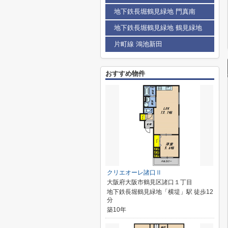
地下鉄長堀鶴見緑地 門真南
地下鉄長堀鶴見緑地 鶴見緑地
片町線 鴻池新田
おすすめ物件
クリエオーレ諸口Ⅱ
大阪府大阪市鶴見区諸口１丁目
地下鉄長堀鶴見緑地「横堤」駅 徒歩12
分
築10年