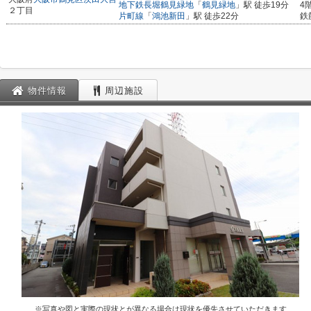
地下鉄長堀鶴見緑地
「
鶴見緑地
」駅 徒歩19分
4
２丁目
片町線
「
鴻池新田
」駅 徒歩22分
鉄
物件情報
周辺施設
※写真や図と実際の現状とが異なる場合は現状を優先させていただきます