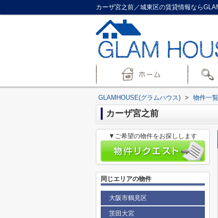
カーザ宮之前／城東区の賃貸情報ならGLAM
GLAMHOUSE(グラムハウス)
>
物件一
カーザ宮之前
▼ご希望の物件をお探しします
同じエリアの物件
大阪市鶴見区
茨田大宮