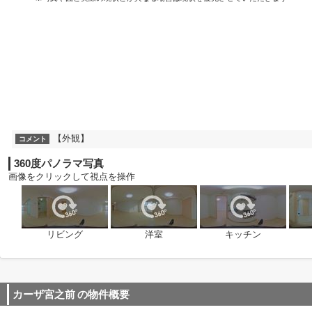
【外観】
コメント
360度パノラマ写真
画像をクリックして視点を操作
リビング
洋室
キッチン
カーザ宮之前
の物件概要