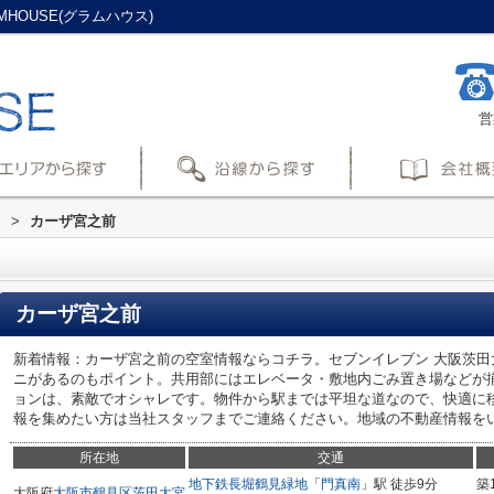
HOUSE(グラムハウス)
営
覧
>
カーザ宮之前
カーザ宮之前
新着情報：カーザ宮之前の空室情報ならコチラ。セブンイレブン 大阪茨田
ニがあるのもポイント。共用部にはエレベータ・敷地内ごみ置き場などが
ョンは、素敵でオシャレです。物件から駅までは平坦な道なので、快適に
報を集めたい方は当社スタッフまでご連絡ください。地域の不動産情報を
所在地
交通
地下鉄長堀鶴見緑地
「
門真南
」駅 徒歩9分
築
大阪府
大阪市鶴見区
茨田大宮