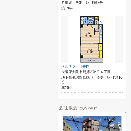
片町線「放出」駅 徒歩8分
築19年
ベルダァーⅡ番館
大阪府大阪市鶴見区諸口４丁目
地下鉄長堀鶴見緑地「横堤」駅 徒歩10
分
築25年