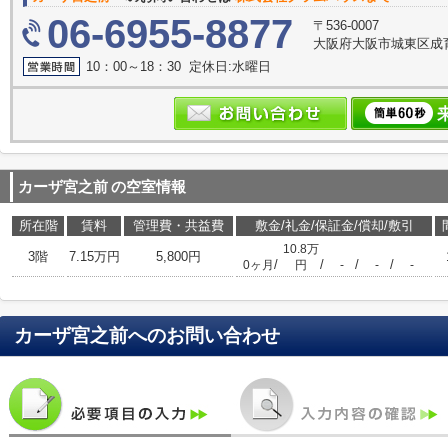
06-6955-8877
〒536-0007
大阪府大阪市城東区成育３
10：00～18：30 定休日:水曜日
カーザ宮之前
の空室情報
所在階
賃料
管理費・共益費
敷金/礼金/保証金/償却/敷引
10.8万
3階
7.15万円
5,800円
/
/
/
/
0ヶ月
円
-
-
-
カーザ宮之前
へのお問い合わせ