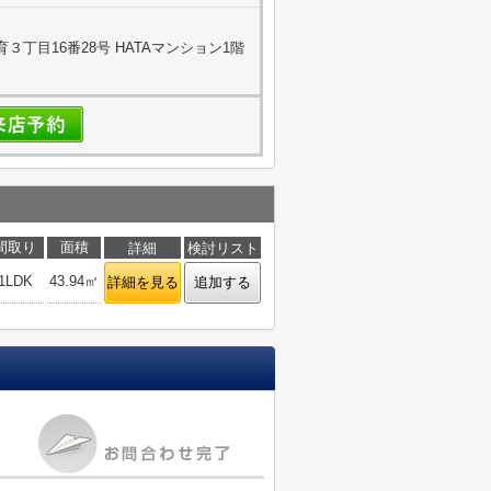
丁目16番28号 HATAマンション1階
間取り
面積
詳細
検討リスト
1LDK
43.94㎡
詳細を見る
追加する