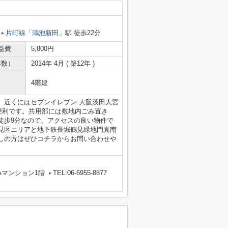
片町線
「
鴻池新田
」駅 徒歩22分
益費
5,800円
年数）
2014年 4月 ( 築12年 )
4階建
。近くにはセブンイレブン 大阪茨田大宮
に便利です。共用部には敷地内ごみ置き
徒歩9分なので、アクセスの良い物件で
見区エリアと地下鉄長堀鶴見緑地門真南
しの方はぜひコチラからお問い合わせや
Aマンション1階
TEL:06-6955-8877