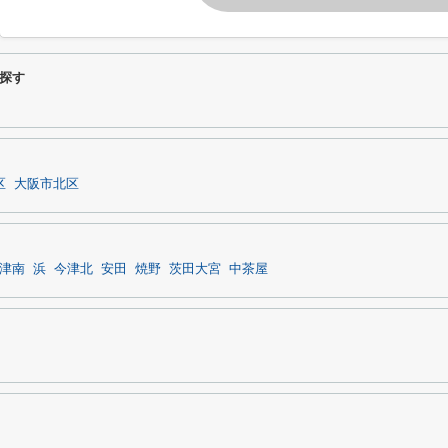
探す
区
大阪市北区
津南
浜
今津北
安田
焼野
茨田大宮
中茶屋