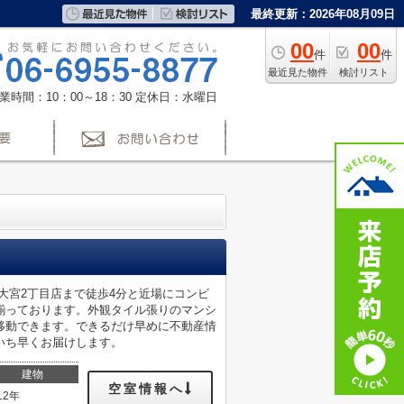
最終更新：2026年08月09日
00
00
件
件
最近見た物件
検討リスト
業時間：10：00～18：30
定休日：水曜日
大宮2丁目店まで徒歩4分と近場にコンビ
揃っております。外観タイル張りのマンシ
移動できます。できるだけ早めに不動産情
いち早くお届けします。
建物
空室情報へ
12年