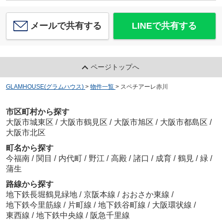
メールで共有する
LINEで共有する
ページトップへ
GLAMHOUSE(グラムハウス)
>
物件一覧
>
スペチアーレ赤川
市区町村から探す
大阪市城東区
/
大阪市鶴見区
/
大阪市旭区
/
大阪市都島区
/
大阪市北区
町名から探す
今福南
/
関目
/
内代町
/
野江
/
高殿
/
諸口
/
成育
/
鶴見
/
緑
/
蒲生
路線から探す
地下鉄長堀鶴見緑地
/
京阪本線
/
おおさか東線
/
地下鉄今里筋線
/
片町線
/
地下鉄谷町線
/
大阪環状線
/
東西線
/
地下鉄中央線
/
阪急千里線