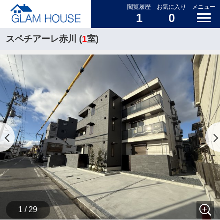
閲覧履歴
お気に入り
メニュー
1
0
スペチアーレ赤川 (
1
室)
1 / 29