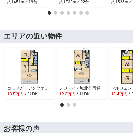
約1451m／19分
約1739m／22分
約1528m／
エリアの近い物件
コモドガーデンヤマイチⅠ
レジディア城北公園通
ソルジェン
13.5
万
円
/ 2LDK
12.3
万
円
/ 1LDK
13.4
万
円
/
お客様の声