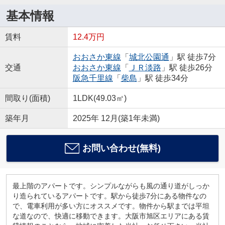
基本情報
賃料
12.4万円
おおさか東線
「
城北公園通
」駅 徒歩7分
交通
おおさか東線
「
ＪＲ淡路
」駅 徒歩26分
阪急千里線
「
柴島
」駅 徒歩34分
間取り(面積)
1LDK(49.03㎡)
築年月
2025年 12月(築1年未満)
お問い合わせ(無料)
最上階のアパートです。シンプルながらも風の通り道がしっか
り造られているアパートです。駅から徒歩7分にある物件なの
で、電車利用が多い方にオススメです。物件から駅までは平坦
な道なので、快適に移動できます。大阪市旭区エリアにある賃