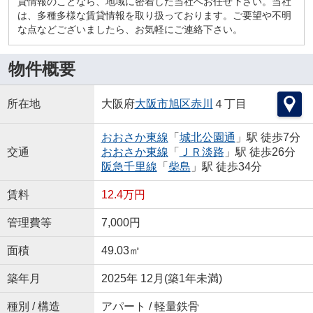
貸情報のことなら、地域に密着した当社へお任せ下さい。当社
は、多種多様な賃貸情報を取り扱っております。ご要望や不明
な点などございましたら、お気軽にご連絡下さい。
物件概要
所在地
大阪府
大阪市旭区
赤川
４丁目
おおさか東線
「
城北公園通
」駅 徒歩7分
交通
おおさか東線
「
ＪＲ淡路
」駅 徒歩26分
阪急千里線
「
柴島
」駅 徒歩34分
賃料
12.4万円
管理費等
7,000円
面積
49.03㎡
築年月
2025年 12月(築1年未満)
種別 / 構造
アパート / 軽量鉄骨