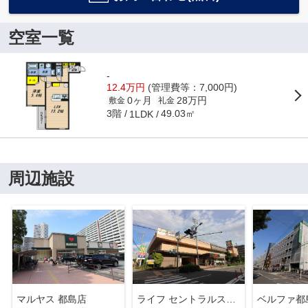
空室一覧
-
12.4万円
(管理費等：7,000円)
0ヶ月
28万円
敷金
礼金
3階
49.03㎡
1LDK
周辺施設
マルヤス 都島店
ライフ セントラルスクエア高殿店