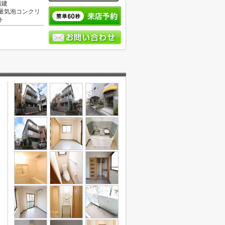
階建
量気泡コンクリ
ト