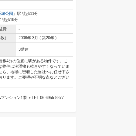
阪城公園
」駅 徒歩11分
 徒歩19分
益費
-
年数）
2006年 3月 ( 築20年 )
3階建
徒歩4分の位置に駅がある物件です。こ
な物件は洗濯物も乾きやすくなっていま
なら、地域に密着した当社へお任せ下さ
おります。ご要望や不明な点などござい
Aマンション1階
TEL:06-6955-8877