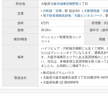
所在地
大阪府
大阪市城東区
鴫野西
１丁目
片町線
「
京橋
」駅 徒歩4分
大阪環状線
「
大
交通
地下鉄長堀鶴見緑地
「
大阪ビジネスパーク
」駅
賃料
6万円
管理費・共
面積
26.00㎡
築年月（築
マンション / 軽量気泡コンク
種別/構造
階建
リート
ハイツピュア：片町線京橋駅にも近くて便利。
ちらはマンションタイプになります。通風良好
備考
す。大阪市城東区エリアにある賃貸情報のこと
い。当社は、多種多様な賃貸情報を取り扱って
ましたら、お気軽にご連絡下さい。
株式会社グラムハウス
大阪府大阪市城東区成育３丁目16番28号 HAT
取扱会社
大阪府知事 (2) 第60858号