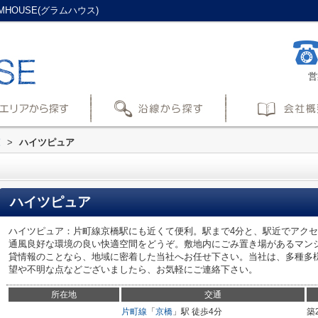
HOUSE(グラムハウス)
営
覧
>
ハイツピュア
ハイツピュア
ハイツピュア：片町線京橋駅にも近くて便利。駅まで4分と、駅近でアク
通風良好な環境の良い快適空間をどうぞ。敷地内にごみ置き場があるマン
貸情報のことなら、地域に密着した当社へお任せ下さい。当社は、多種多
望や不明な点などございましたら、お気軽にご連絡下さい。
所在地
交通
片町線
「
京橋
」駅 徒歩4分
築