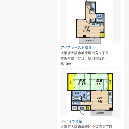
アイファースト成育
大阪府大阪市城東区成育１丁目
京阪本線「野江」駅 徒歩2分
築10年
SSハイツ今福
大阪府大阪市城東区今福西２丁目