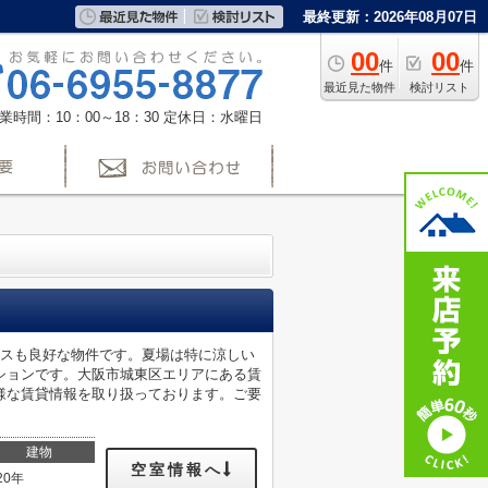
最終更新：2026年08月07日
00
00
件
件
最近見た物件
検討リスト
業時間：10：00～18：30
定休日：水曜日
セスも良好な物件です。夏場は特に涼しい
ションです。大阪市城東区エリアにある賃
様な賃貸情報を取り扱っております。ご要
建物
空室情報へ
20年