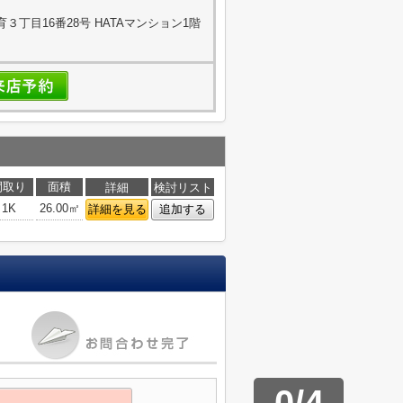
丁目16番28号 HATAマンション1階
間取り
面積
詳細
検討リスト
1K
26.00㎡
詳細を見る
追加する