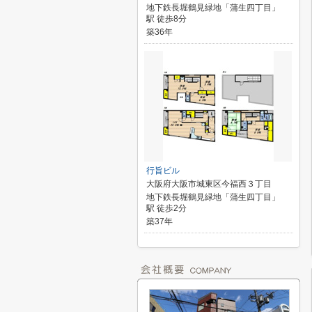
地下鉄長堀鶴見緑地「蒲生四丁目」
駅 徒歩8分
築36年
行旨ビル
大阪府大阪市城東区今福西３丁目
地下鉄長堀鶴見緑地「蒲生四丁目」
駅 徒歩2分
築37年