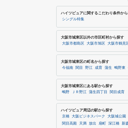
ハイツピュアに関するこだわり条件から
シングル特集
大阪市城東区以外の市区町村から探す
大阪市都島区
大阪市旭区
大阪市鶴見
大阪市城東区の町名から探す
今福南
関目
野江
成育
蒲生
鴫野東
大阪市城東区にある駅から探す
鴫野
ＪＲ野江
蒲生四丁目
関目成育
ハイツピュア周辺の駅から探す
京橋
大阪ビジネスパーク
大阪城公園
関目高殿
天満
放出
扇町
深江橋
新