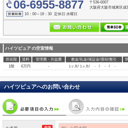
06-6955-8877
〒536-0007
大阪府大阪市城東区成育３
10：00～18：30 定休日:水曜日
ハイツピュア
の空室情報
所在階
賃料
管理費・共益費
敷金/礼金/保証金/償却/敷引
1階
6万円
-
/
/
/
/
1ヶ月
1ヶ月
-
-
-
ハイツピュア
へのお問い合わせ
必須