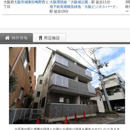
大阪府
大阪市城東区
鴫野西
１
大阪環状線
「
大阪城公園
」駅 徒歩11分
3
丁目
地下鉄長堀鶴見緑地
「
大阪ビジネスパーク
」
軽
駅 徒歩19分
ー
物件情報
周辺施設
※写真や図と実際の現状とが異なる場合は現状を優先させていただきます