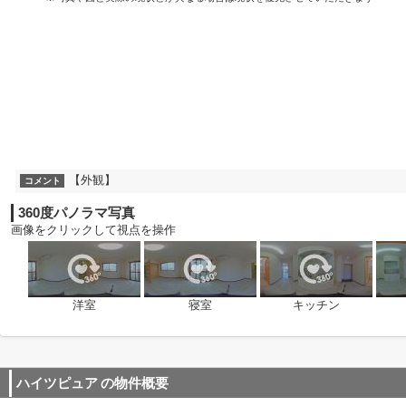
【外観】
コメント
360度パノラマ写真
画像をクリックして視点を操作
洋室
寝室
キッチン
ハイツピュア
の物件概要