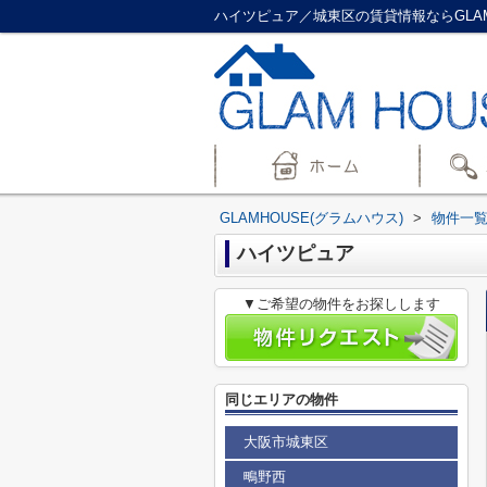
ハイツピュア／城東区の賃貸情報ならGLAM
GLAMHOUSE(グラムハウス)
>
物件一
ハイツピュア
▼ご希望の物件をお探しします
同じエリアの物件
大阪市城東区
鴫野西