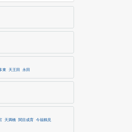
多東
天王田
永田
宮
天満橋
関目成育
今福鶴見