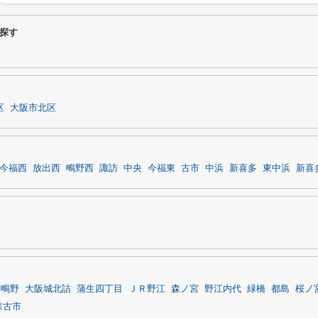
探す
区
大阪市北区
今福西
放出西
鴫野西
諏訪
中央
今福東
古市
中浜
新喜多
東中浜
新喜
鴫野
大阪城北詰
蒲生四丁目
ＪＲ野江
森ノ宮
野江内代
緑橋
都島
桜ノ
森古市