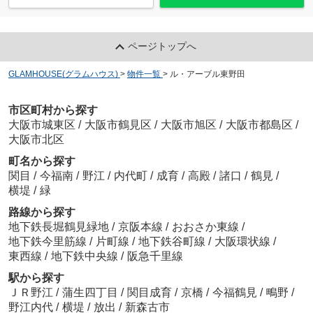
ページトップへ
GLAMHOUSE(グラムハウス)
>
物件一覧
>
ル・アーブル東野田
市区町村から探す
大阪市城東区
/
大阪市鶴見区
/
大阪市旭区
/
大阪市都島区
/
大阪市北区
町名から探す
関目
/
今福南
/
野江
/
内代町
/
成育
/
高殿
/
諸口
/
鶴見
/
横堤
/
緑
路線から探す
地下鉄長堀鶴見緑地
/
京阪本線
/
おおさか東線
/
地下鉄今里筋線
/
片町線
/
地下鉄谷町線
/
大阪環状線
/
東西線
/
地下鉄中央線
/
阪急千里線
駅から探す
ＪＲ野江
/
蒲生四丁目
/
関目成育
/
京橋
/
今福鶴見
/
鴫野
/
野江内代
/
横堤
/
放出
/
新森古市