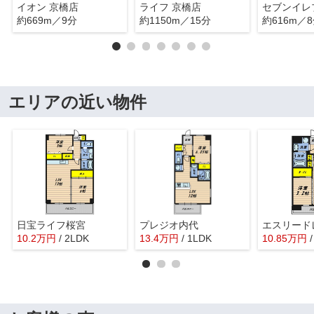
イオン 京橋店
ライフ 京橋店
約669m／9分
約1150m／15分
約616m／
エリアの近い物件
日宝ライフ桜宮
プレジオ内代
10.2
万
円
/ 2LDK
13.4
万
円
/ 1LDK
10.85
万
円