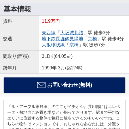
基本情報
賃料
11.9万円
東西線
「
大阪城北詰
」駅 徒歩3分
交通
地下鉄長堀鶴見緑地
「
京橋
」駅 徒歩4分
大阪環状線
「
京橋
」駅 徒歩7分
間取り(面積)
3LDK(64.05㎡)
築年月
1999年 3月(築27年)
お問い合わせ(無料)
「ル・アーブル東野田」のここがイチオシ。共用部にはエレベ
ータ・敷地内ごみ置き場などが揃っております。駅まで平坦な
エリアに位置する物件で気軽に散歩できるのもいいですね。こ
ちらの物件はマンションです。おしゃれなあなたには、外観タ