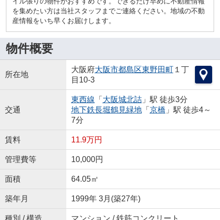
イル張りの物件がおすすめです。できるだけ早めに不動産情報
を集めたい方は当社スタッフまでご連絡ください。地域の不動
産情報をいち早くお届けします。
物件概要
大阪府
大阪市都島区
東野田町
１丁
所在地
目10-3
東西線
「
大阪城北詰
」駅 徒歩3分
交通
地下鉄長堀鶴見緑地
「
京橋
」駅 徒歩4～
7分
賃料
11.9万円
管理費等
10,000円
面積
64.05㎡
築年月
1999年 3月(築27年)
種別 / 構造
マンション / 鉄筋コンクリート