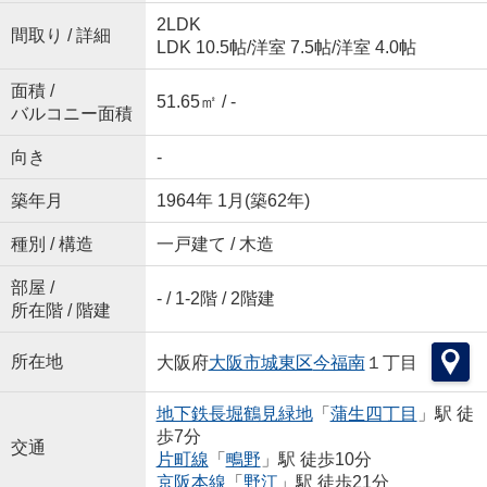
2LDK
間取り / 詳細
LDK 10.5帖
/
洋室 7.5帖
/
洋室 4.0帖
面積 /
51.65㎡ / -
バルコニー面積
向き
-
築年月
1964年 1月(築62年)
種別 / 構造
一戸建て / 木造
部屋 /
- / 1-2階 / 2階建
所在階 / 階建
所在地
大阪府
大阪市城東区
今福南
１丁目
地下鉄長堀鶴見緑地
「
蒲生四丁目
」駅 徒
歩7分
交通
片町線
「
鴫野
」駅 徒歩10分
京阪本線
「
野江
」駅 徒歩21分