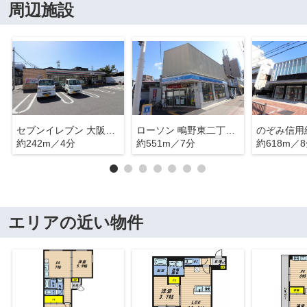
周辺施設
セブンイレブン 大阪今福南1丁目店
ローソン 鴫野東二丁目店
約242m／4分
約551m／7分
約618m／
エリアの近い物件