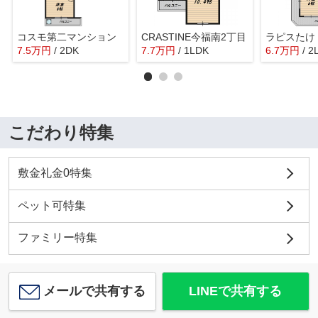
コスモ第二マンション
CRASTINE今福南2丁目
ラピスたけ
7.5
万
円
/ 2DK
7.7
万
円
/ 1LDK
6.7
万
円
/ 2
こだわり特集
敷金礼金0特集
ペット可特集
ファミリー特集
メールで共有する
LINEで共有する