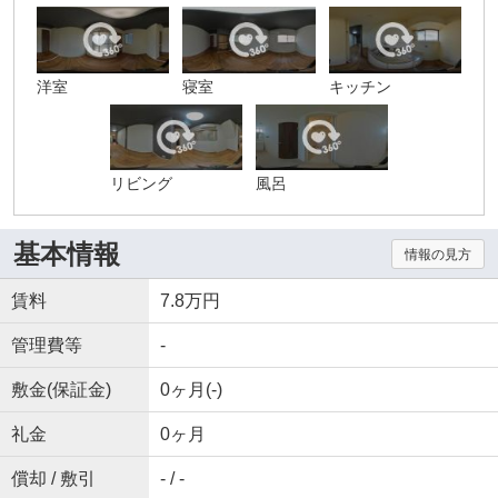
洋室
寝室
キッチン
リビング
風呂
基本情報
情報の見方
賃料
7.8万円
管理費等
-
敷金(保証金)
0ヶ月(-)
礼金
0ヶ月
償却 / 敷引
- / -