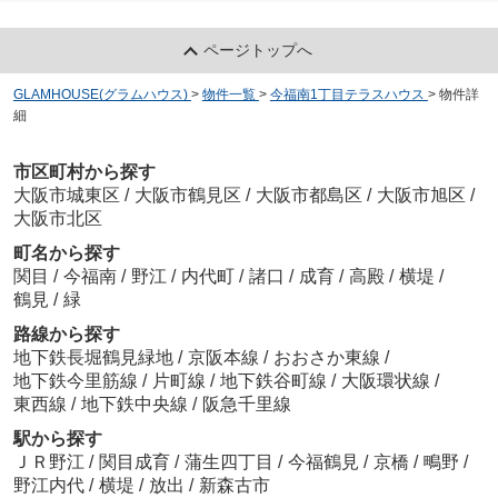
ページトップへ
GLAMHOUSE(グラムハウス)
>
物件一覧
>
今福南1丁目テラスハウス
>
物件詳
細
市区町村から探す
大阪市城東区
/
大阪市鶴見区
/
大阪市都島区
/
大阪市旭区
/
大阪市北区
町名から探す
関目
/
今福南
/
野江
/
内代町
/
諸口
/
成育
/
高殿
/
横堤
/
鶴見
/
緑
路線から探す
地下鉄長堀鶴見緑地
/
京阪本線
/
おおさか東線
/
地下鉄今里筋線
/
片町線
/
地下鉄谷町線
/
大阪環状線
/
東西線
/
地下鉄中央線
/
阪急千里線
駅から探す
ＪＲ野江
/
関目成育
/
蒲生四丁目
/
今福鶴見
/
京橋
/
鴫野
/
野江内代
/
横堤
/
放出
/
新森古市