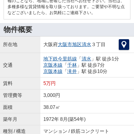
報のことなら、地域に密着した当社へお任せ下さい。当社は、
多種多様な賃貸情報を取り扱っております。ご要望や不明な点
などございましたら、お気軽にご連絡下さい。
物件概要
所在地
大阪府
大阪市旭区
清水
３丁目
地下鉄今里筋線
「
清水
」駅 徒歩1分
交通
京阪本線
「
千林
」駅 徒歩7分
京阪本線
「
滝井
」駅 徒歩10分
賃料
5万円
管理費等
3,000円
面積
38.07㎡
築年月
1972年 8月(築54年)
種別 / 構造
マンション / 鉄筋コンクリート