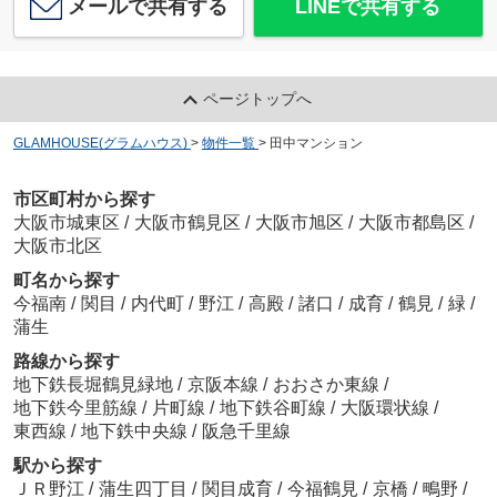
メールで共有する
LINEで共有する
ページトップへ
GLAMHOUSE(グラムハウス)
>
物件一覧
>
田中マンション
市区町村から探す
大阪市城東区
/
大阪市鶴見区
/
大阪市旭区
/
大阪市都島区
/
大阪市北区
町名から探す
今福南
/
関目
/
内代町
/
野江
/
高殿
/
諸口
/
成育
/
鶴見
/
緑
/
蒲生
路線から探す
地下鉄長堀鶴見緑地
/
京阪本線
/
おおさか東線
/
地下鉄今里筋線
/
片町線
/
地下鉄谷町線
/
大阪環状線
/
東西線
/
地下鉄中央線
/
阪急千里線
駅から探す
ＪＲ野江
/
蒲生四丁目
/
関目成育
/
今福鶴見
/
京橋
/
鴫野
/