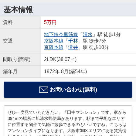
基本情報
賃料
5万円
地下鉄今里筋線
「
清水
」駅 徒歩1分
交通
京阪本線
「
千林
」駅 徒歩7分
京阪本線
「
滝井
」駅 徒歩10分
間取り(面積)
2LDK(38.07㎡)
築年月
1972年 8月(築54年)
お問い合わせ(無料)
ぜひ一度見ていただきたい、「田中マンション」です。家から
394mの場所に旭清水郵便局があります。駅まで平坦なエリア
に位置する物件で気軽に散歩できるのもいいですね。こちらは
マンションタイプになります。大阪市旭区エリアにある賃貸情