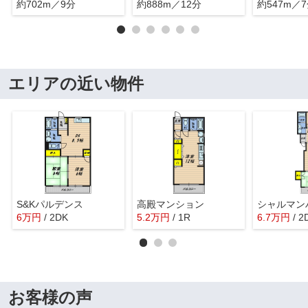
約702m／9分
約888m／12分
約547m／
エリアの近い物件
S&Kパルデンス
高殿マンション
シャルマン
6
万
円
/ 2DK
5.2
万
円
/ 1R
6.7
万
円
/ 2
お客様の声