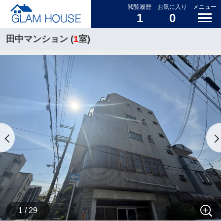
閲覧履歴
お気に入り
メニュー
1
0
田中マンション (
1
室)
1 / 29