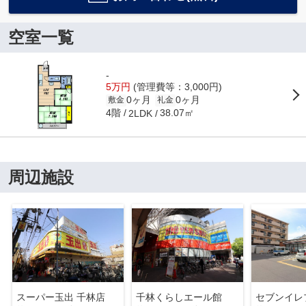
空室一覧
-
5万円
(管理費等：3,000円)
0ヶ月
0ヶ月
敷金
礼金
4階
38.07㎡
2LDK
周辺施設
スーパー玉出 千林店
千林くらしエール館