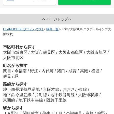
ページトップへ
GLAMHOUSE(グラムハウス)
>
物件一覧
>
Fr.imp大阪城東(エフアールインプ大
阪城東)
市区町村から探す
大阪市城東区
/
大阪市鶴見区
/
大阪市都島区
/
大阪市旭区
/
大阪市北区
町名から探す
関目
/
今福南
/
野江
/
内代町
/
諸口
/
成育
/
高殿
/
横堤
/
鶴見
/
緑
路線から探す
地下鉄長堀鶴見緑地
/
京阪本線
/
おおさか東線
/
地下鉄今里筋線
/
片町線
/
地下鉄谷町線
/
大阪環状線
/
東西線
/
地下鉄中央線
/
阪急千里線
駅から探す
ＪＲ野江
/
関目成育
/
蒲生四丁目
/
今福鶴見
/
京橋
/
鴫野
/