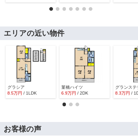
エリアの近い物件
グラシア
菫橋ハイツ
8.5
万
円
/ 1LDK
6.9
万
円
/ 2DK
8.3
万
円
/ 1
お客様の声