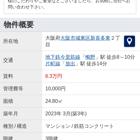
様のこだわりやご要望などございましたら、お気軽に当社へお
問い合わせ下さい。
物件概要
大阪府
大阪市城東区
新喜多東
２丁
所在地
目
地下鉄今里筋線
「
鴫野
」駅 徒歩8～10分
交通
片町線
「
放出
」駅 徒歩14分
賃料
6.3万円
管理費等
10,000円
面積
24.80㎡
築年月
2023年 3月(築3年)
種別 / 構造
マンション / 鉄筋コンクリート
階建
3階建