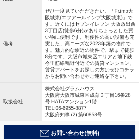
ぜひ一度見ていただきたい、「Fr.imp大
阪城東(エフアールインプ大阪城東)」で
す。近くにはセブンイレブン 大阪放出西
3丁目店(徒歩6分)がありちょっとした買
い物に便利です。利便性の高い設備も充
備考
実した、高ニーズな2023年築の物件で
す。魅力的な駅近の物件で、駅まで徒歩
8分です。大阪市城東区エリアと地下鉄
今里筋線鴫野付近での賃貸マンション、
賃貸アパートをお探しの方はぜひコチラ
からお問い合わせやご連絡を下さい。
株式会社グラムハウス
大阪府大阪市城東区成育３丁目16番28
取扱会社
号 HATAマンション1階
TEL:06-6955-8877
大阪府知事 (2) 第60858号
お問い合わせ(無料)