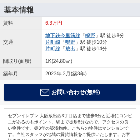
基本情報
賃料
6.3万円
地下鉄今里筋線
「
鴫野
」駅 徒歩8分
交通
片町線
「
鴫野
」駅 徒歩10分
片町線
「
放出
」駅 徒歩14分
間取り(面積)
1K(24.80㎡)
築年月
2023年 3月(築3年)
お問い合わせ(無料)
セブンイレブン 大阪放出西3丁目店まで徒歩6分と近場にコンビ
ニがあるのもポイント。駅まで徒歩8分なので、アクセスの良
い物件です。築3年の築浅物件。こちらの物件はマンションで
す。当社スタッフが地域の賃貸情報をご提供いたします。お客