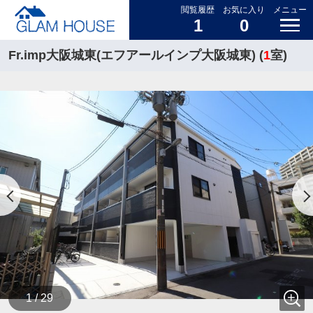
閲覧履歴
お気に入り
メニュー
1
0
Fr.imp大阪城東(エフアールインプ大阪城東) (
1
室)
1 / 29