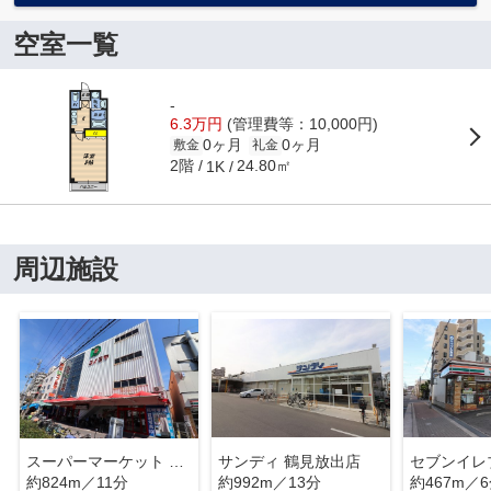
空室一覧
-
6.3万円
(管理費等：10,000円)
0ヶ月
0ヶ月
敷金
礼金
2階
24.80㎡
1K
周辺施設
スーパーマーケット コノミヤ 鴫野店
サンディ 鶴見放出店
約824m／11分
約992m／13分
約467m／