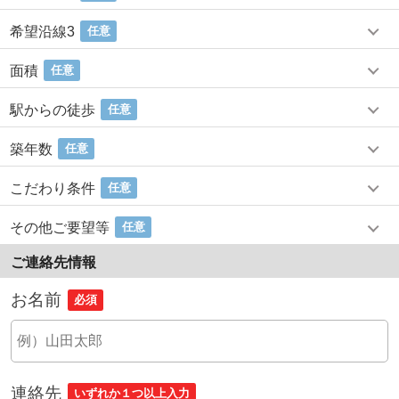
希望沿線3
任意
面積
任意
駅からの徒歩
任意
築年数
任意
こだわり条件
任意
その他ご要望等
任意
ご連絡先情報
お名前
必須
連絡先
いずれか１つ以上入力