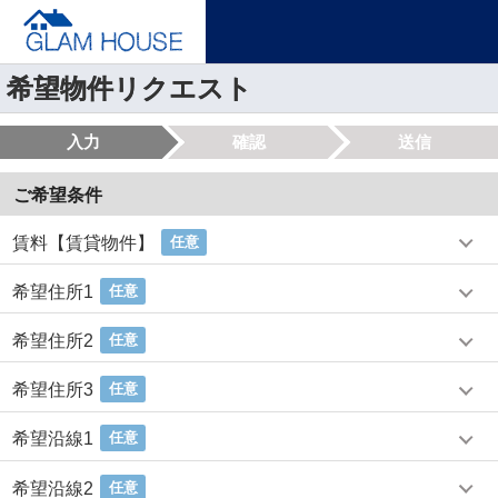
希望物件リクエスト
入力
確認
送信
ご希望条件
賃料【賃貸物件】
任意
希望住所1
任意
希望住所2
任意
希望住所3
任意
希望沿線1
任意
希望沿線2
任意