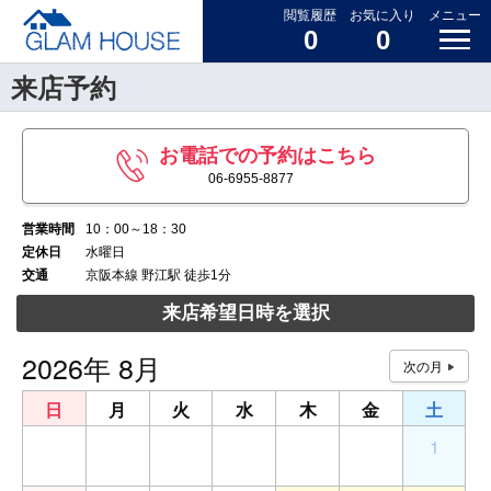
閲覧履歴
お気に入り
メニュー
0
0
来店予約
お電話での予約はこちら
06-6955-8877
営業時間
10：00～18：30
定休日
水曜日
交通
京阪本線 野江駅 徒歩1分
来店希望日時を選択
2026年 8月
日
月
火
水
木
金
土
26
27
28
29
30
31
1