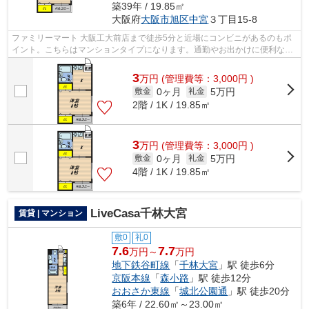
築39年 / 19.85㎡
大阪府
大阪市旭区
中宮
３丁目15-8
ファミリーマート 大阪工大前店まで徒歩5分と近場にコンビニがあるのもポ
イント。こちらはマンションタイプになります。通勤やお出かけに便利な、
徒歩10分に駅のある物件です。風通し...
3
万
円
(管理費等：3,000円 )
0ヶ月
5万円
敷金
礼金
2階 / 1K / 19.85㎡
3
万
円
(管理費等：3,000円 )
0ヶ月
5万円
敷金
礼金
4階 / 1K / 19.85㎡
LiveCasa千林大宮
賃貸 | マンション
敷0
礼0
7.6
7.7
万円～
万円
地下鉄谷町線
「
千林大宮
」駅 徒歩6分
京阪本線
「
森小路
」駅 徒歩12分
おおさか東線
「
城北公園通
」駅 徒歩20分
築6年 / 22.60㎡～23.00㎡