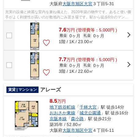
大阪府
大阪市旭区
大宮
３丁目5-31
充実の設備と綺麗な室内を兼ね備えた、2020年築の物件です。あると使い勝
手がよく利便性が高いのが敷地内ごみ置き場です。駅から徒歩6分のマンシ
ョンで、電車での通勤にも便利な立地で...
7.6
万
円
(管理費等：5,000円 )
0ヶ月
0ヶ月
敷金
礼金
1階 / 1K / 23.00㎡
7.7
万
円
(管理費等：5,000円 )
0ヶ月
0ヶ月
敷金
礼金
3階 / 1K / 22.60㎡
アレーズ
賃貸 | マンション
8.5
万円
地下鉄谷町線
「
千林大宮
」駅 徒歩14分
おおさか東線
「
城北公園通
」駅 徒歩16分
京阪本線
「
森小路
」駅 徒歩21分
築35年 / 52.80㎡
大阪府
大阪市旭区
中宮
４丁目6-11