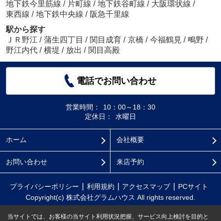
地下鉄今里筋線
/
片町線
/
地下鉄谷町線
/
大阪環状線
/
東西線
/
地下鉄中央線
/
阪急千里線
駅から探す
ＪＲ野江
/
蒲生四丁目
/
関目成育
/
京橋
/
今福鶴見
/
鴫野
/
野江内代
/
横堤
/
放出
/
関目高殿
電話でお問い合わせ
営業時間：
10：00～18：30
定休日：
水曜日
ホーム
会社概要
お問い合わせ
来店予約
プライバシーポリシー
利用規約
アクセスマップ
PCサイト
Copyright(c) 株式会社グラムハウス All rights reserved.
当サイトでは、お客様の当サイト利用状況把握、サービス向上検討を目的と