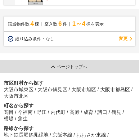
4
6
1～4
該当物件数
棟
空き数
件
棟を表示
変更
絞り込み条件：
なし
ページトップへ
市区町村から探す
大阪市城東区
/
大阪市鶴見区
/
大阪市旭区
/
大阪市都島区
/
大阪市北区
町名から探す
関目
/
今福南
/
野江
/
内代町
/
高殿
/
成育
/
諸口
/
鶴見
/
横堤
/
蒲生
路線から探す
地下鉄長堀鶴見緑地
/
京阪本線
/
おおさか東線
/