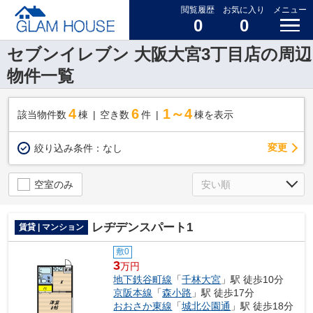
閲覧履歴
お気に入り
メニュー
0
0
セブンイレブン 大阪大宮3丁目店の周辺
物件一覧
4
6
1～4
該当物件数
棟
空き数
件
棟を表示
変更
絞り込み条件：
なし
空室のみ
レヂデンスパート1
賃貸 | マンション
敷0
3
万円
地下鉄谷町線
「
千林大宮
」駅 徒歩10分
京阪本線
「
森小路
」駅 徒歩17分
おおさか東線
「
城北公園通
」駅 徒歩18分