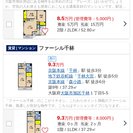
大阪市旭区周辺にある物件をお求めの方は「アレーズ」はいかがでしょう
か。空気の入れ替えも簡単におこなえる通風良好のマンションです。駅近く
に立地する物件で、徒歩14分程でアクセ...
8.5
万
円
(管理費等：5,000円 )
5万円
15万円
敷金
礼金
2階 / 2LDK / 52.80㎡
ファーシル千林
賃貸 | マンション
敷0
9.3
万円
京阪本線
「
千林
」駅 徒歩3分
地下鉄谷町線
「
千林大宮
」駅 徒歩5分
京阪本線
「
森小路
」駅 徒歩6分
築9年 / 37.29㎡
大阪府
大阪市旭区
千林
１丁目5-5
「ファーシル千林」のここがイチオシ。こだわりポイント満載のファーシル
千林。風通しが良好な物件です。こちらはマンションタイプになります。で
きるだけ早めに不動産情報を集めたい...
9.3
万
円
(管理費等：8,000円 )
0ヶ月
2ヶ月
敷金
礼金
1階 / 1LDK / 37.29㎡