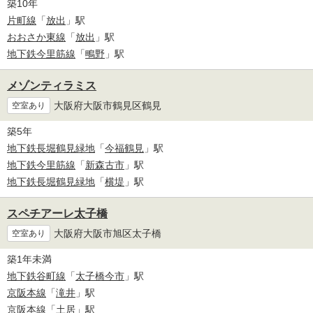
築10年
片町線
「
放出
」駅
おおさか東線
「
放出
」駅
地下鉄今里筋線
「
鴫野
」駅
メゾンティラミス
大阪府大阪市鶴見区鶴見
空室あり
築5年
地下鉄長堀鶴見緑地
「
今福鶴見
」駅
地下鉄今里筋線
「
新森古市
」駅
地下鉄長堀鶴見緑地
「
横堤
」駅
スペチアーレ太子橋
大阪府大阪市旭区太子橋
空室あり
築1年未満
地下鉄谷町線
「
太子橋今市
」駅
京阪本線
「
滝井
」駅
京阪本線
「
土居
」駅