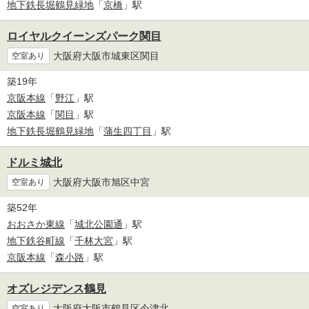
地下鉄長堀鶴見緑地
「
京橋
」駅
ロイヤルクイーンズパーク関目
大阪府大阪市城東区関目
空室あり
築19年
京阪本線
「
野江
」駅
京阪本線
「
関目
」駅
地下鉄長堀鶴見緑地
「
蒲生四丁目
」駅
ドルミ城北
大阪府大阪市旭区中宮
空室あり
築52年
おおさか東線
「
城北公園通
」駅
地下鉄谷町線
「
千林大宮
」駅
京阪本線
「
森小路
」駅
オズレジデンス鶴見
大阪府大阪市鶴見区今津北
空室あり