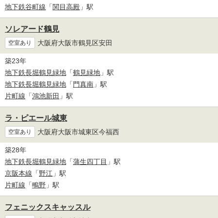
地下鉄谷町線
「
関目高殿
」駅
ソレアード鶴見
大阪府大阪市鶴見区安田
空室あり
築23年
地下鉄長堀鶴見緑地
「
鶴見緑地
」駅
地下鉄長堀鶴見緑地
「
門真南
」駅
片町線
「
鴻池新田
」駅
ラ・ピエール城東
大阪府大阪市城東区今福西
空室あり
築28年
地下鉄長堀鶴見緑地
「
蒲生四丁目
」駅
京阪本線
「
野江
」駅
片町線
「
鴫野
」駅
フェニックスキャッスル