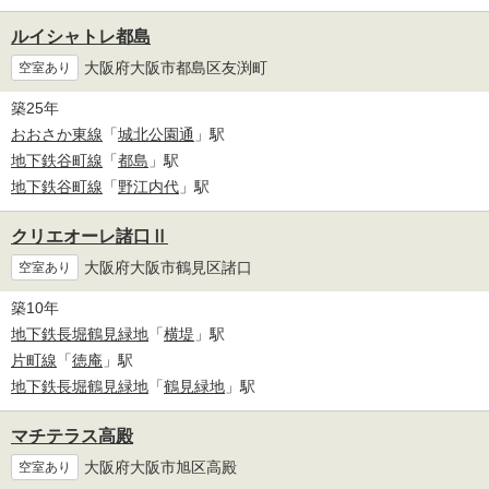
ルイシャトレ都島
大阪府大阪市都島区友渕町
空室あり
築25年
おおさか東線
「
城北公園通
」駅
地下鉄谷町線
「
都島
」駅
地下鉄谷町線
「
野江内代
」駅
クリエオーレ諸口Ⅱ
大阪府大阪市鶴見区諸口
空室あり
築10年
地下鉄長堀鶴見緑地
「
横堤
」駅
片町線
「
徳庵
」駅
地下鉄長堀鶴見緑地
「
鶴見緑地
」駅
マチテラス高殿
大阪府大阪市旭区高殿
空室あり