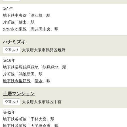
築1年
地下鉄中央線
「
深江橋
」駅
片町線
「
放出
」駅
おおさか東線
「
高井田中央
」駅
ハナミズキ
大阪府大阪市鶴見区焼野
空室あり
築16年
地下鉄長堀鶴見緑地
「
鶴見緑地
」駅
片町線
「
鴻池新田
」駅
地下鉄今里筋線
「
清水
」駅
土居マンション
大阪府大阪市旭区中宮
空室あり
築42年
地下鉄谷町線
「
千林大宮
」駅
地下鉄谷町線
「
太子橋今市
」駅