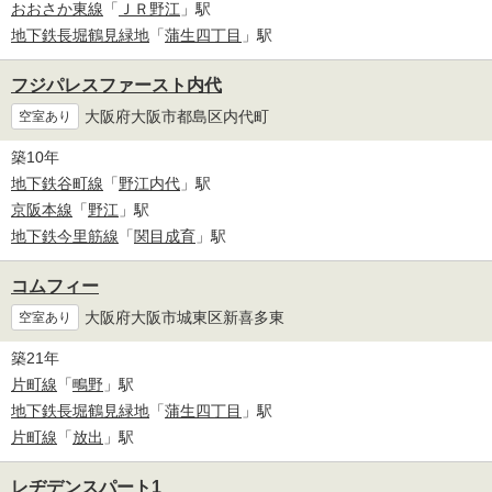
おおさか東線
「
ＪＲ野江
」駅
地下鉄長堀鶴見緑地
「
蒲生四丁目
」駅
フジパレスファースト内代
大阪府大阪市都島区内代町
空室あり
築10年
地下鉄谷町線
「
野江内代
」駅
京阪本線
「
野江
」駅
地下鉄今里筋線
「
関目成育
」駅
コムフィー
大阪府大阪市城東区新喜多東
空室あり
築21年
片町線
「
鴫野
」駅
地下鉄長堀鶴見緑地
「
蒲生四丁目
」駅
片町線
「
放出
」駅
レヂデンスパート1