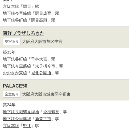
京阪本線
「
関目
」駅
地下鉄今里筋線
「
関目成育
」駅
地下鉄谷町線
「
関目高殿
」駅
東洋プラザしろきた
大阪府大阪市旭区中宮
空室あり
築33年
地下鉄谷町線
「
千林大宮
」駅
地下鉄今里筋線
「
太子橋今市
」駅
おおさか東線
「
城北公園通
」駅
PALACE50
大阪府大阪市城東区今福東
空室あり
築24年
地下鉄長堀鶴見緑地
「
今福鶴見
」駅
地下鉄今里筋線
「
新森古市
」駅
京阪本線
「
野江
」駅