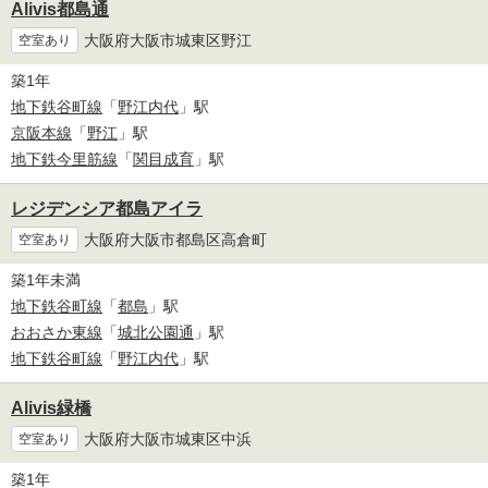
Alivis都島通
大阪府大阪市城東区野江
空室あり
築1年
地下鉄谷町線
「
野江内代
」駅
京阪本線
「
野江
」駅
地下鉄今里筋線
「
関目成育
」駅
レジデンシア都島アイラ
大阪府大阪市都島区高倉町
空室あり
築1年未満
地下鉄谷町線
「
都島
」駅
おおさか東線
「
城北公園通
」駅
地下鉄谷町線
「
野江内代
」駅
Alivis緑橋
大阪府大阪市城東区中浜
空室あり
築1年