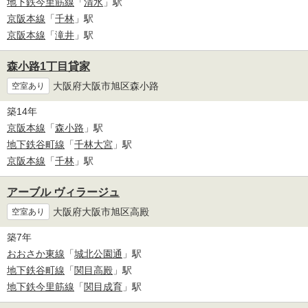
地下鉄今里筋線
「
清水
」駅
京阪本線
「
千林
」駅
京阪本線
「
滝井
」駅
森小路1丁目貸家
大阪府大阪市旭区森小路
空室あり
築14年
京阪本線
「
森小路
」駅
地下鉄谷町線
「
千林大宮
」駅
京阪本線
「
千林
」駅
アーブル ヴィラージュ
大阪府大阪市旭区高殿
空室あり
築7年
おおさか東線
「
城北公園通
」駅
地下鉄谷町線
「
関目高殿
」駅
地下鉄今里筋線
「
関目成育
」駅