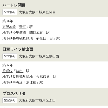
パードレ関目
大阪府大阪市城東区関目
空室あり
築34年
京阪本線
「
野江
」駅
地下鉄今里筋線
「
関目成育
」駅
地下鉄長堀鶴見緑地
「
蒲生四丁目
」駅
日宝ライフ放出西
大阪府大阪市城東区放出西
空室あり
築37年
片町線
「
放出
」駅
地下鉄長堀鶴見緑地
「
今福鶴見
」駅
地下鉄中央線
「
深江橋
」駅
プロスペリタ
大阪府大阪市城東区永田
空室あり