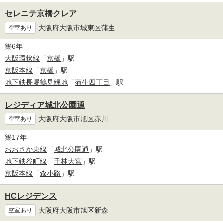
セレニテ京橋クレア
大阪府大阪市城東区蒲生
空室あり
築6年
大阪環状線
「
京橋
」駅
京阪本線
「
京橋
」駅
地下鉄長堀鶴見緑地
「
蒲生四丁目
」駅
レジディア城北公園通
大阪府大阪市旭区赤川
空室あり
築17年
おおさか東線
「
城北公園通
」駅
地下鉄谷町線
「
千林大宮
」駅
京阪本線
「
森小路
」駅
HCレジデンス
大阪府大阪市旭区新森
空室あり