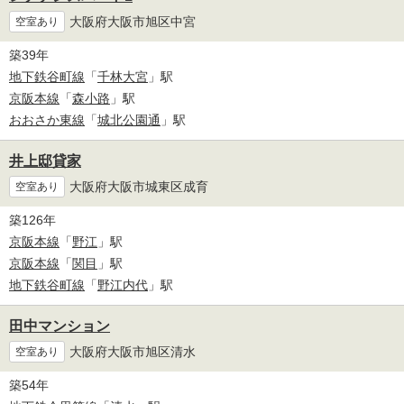
大阪府大阪市旭区中宮
空室あり
築39年
地下鉄谷町線
「
千林大宮
」駅
京阪本線
「
森小路
」駅
おおさか東線
「
城北公園通
」駅
井上邸貸家
大阪府大阪市城東区成育
空室あり
築126年
京阪本線
「
野江
」駅
京阪本線
「
関目
」駅
地下鉄谷町線
「
野江内代
」駅
田中マンション
大阪府大阪市旭区清水
空室あり
築54年