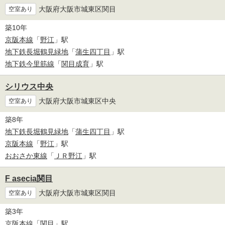
大阪府大阪市城東区関目
空室あり
築10年
京阪本線
「
野江
」駅
地下鉄長堀鶴見緑地
「
蒲生四丁目
」駅
地下鉄今里筋線
「
関目成育
」駅
シリウス中央
大阪府大阪市城東区中央
空室あり
築8年
地下鉄長堀鶴見緑地
「
蒲生四丁目
」駅
京阪本線
「
野江
」駅
おおさか東線
「
ＪＲ野江
」駅
F asecia関目
大阪府大阪市城東区関目
空室あり
築3年
京阪本線
「
関目
」駅