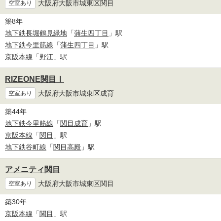
大阪府大阪市城東区関目
空室あり
築8年
地下鉄長堀鶴見緑地
「
蒲生四丁目
」駅
地下鉄今里筋線
「
蒲生四丁目
」駅
京阪本線
「
野江
」駅
RIZEONE関目Ⅰ
大阪府大阪市城東区成育
空室あり
築44年
地下鉄今里筋線
「
関目成育
」駅
京阪本線
「
関目
」駅
地下鉄谷町線
「
関目高殿
」駅
アメニティ関目
大阪府大阪市城東区関目
空室あり
築30年
京阪本線
「
関目
」駅