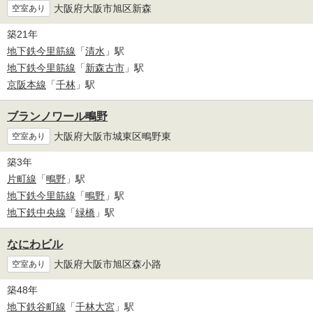
大阪府大阪市旭区新森
空室あり
築21年
地下鉄今里筋線
「
清水
」駅
地下鉄今里筋線
「
新森古市
」駅
京阪本線
「
千林
」駅
ブランノワール鴫野
大阪府大阪市城東区鴫野東
空室あり
築3年
片町線
「
鴫野
」駅
地下鉄今里筋線
「
鴫野
」駅
地下鉄中央線
「
緑橋
」駅
なにわビル
大阪府大阪市旭区森小路
空室あり
築48年
地下鉄谷町線
「
千林大宮
」駅