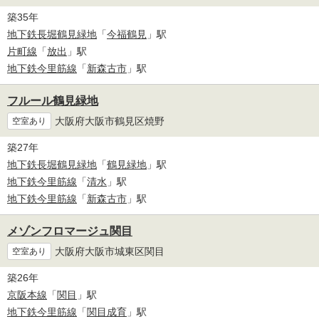
築35年
地下鉄長堀鶴見緑地
「
今福鶴見
」駅
片町線
「
放出
」駅
地下鉄今里筋線
「
新森古市
」駅
フルール鶴見緑地
大阪府大阪市鶴見区焼野
空室あり
築27年
地下鉄長堀鶴見緑地
「
鶴見緑地
」駅
地下鉄今里筋線
「
清水
」駅
地下鉄今里筋線
「
新森古市
」駅
メゾンフロマージュ関目
大阪府大阪市城東区関目
空室あり
築26年
京阪本線
「
関目
」駅
地下鉄今里筋線
「
関目成育
」駅