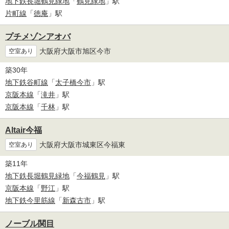
地下鉄長堀鶴見緑地
「
鶴見緑地
」駅
片町線
「
徳庵
」駅
プチメゾンアオバ
大阪府大阪市旭区今市
空室あり
築30年
地下鉄谷町線
「
太子橋今市
」駅
京阪本線
「
滝井
」駅
京阪本線
「
千林
」駅
Altair今福
大阪府大阪市城東区今福東
空室あり
築11年
地下鉄長堀鶴見緑地
「
今福鶴見
」駅
京阪本線
「
野江
」駅
地下鉄今里筋線
「
新森古市
」駅
ノーブル関目