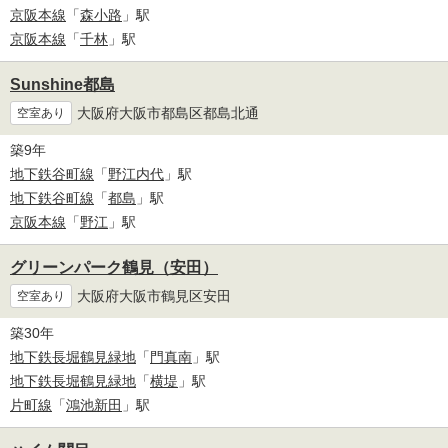
京阪本線
「
森小路
」駅
京阪本線
「
千林
」駅
Sunshine都島
大阪府大阪市都島区都島北通
空室あり
築9年
地下鉄谷町線
「
野江内代
」駅
地下鉄谷町線
「
都島
」駅
京阪本線
「
野江
」駅
グリーンパーク鶴見（安田）
大阪府大阪市鶴見区安田
空室あり
築30年
地下鉄長堀鶴見緑地
「
門真南
」駅
地下鉄長堀鶴見緑地
「
横堤
」駅
片町線
「
鴻池新田
」駅