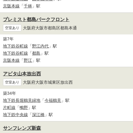
京阪本線
「
千林
」駅
プレミスト都島パークフロント
大阪府大阪市都島区都島本通
空室あり
築7年
地下鉄谷町線
「
野江内代
」駅
地下鉄谷町線
「
都島
」駅
京阪本線
「
野江
」駅
アビタ山本放出西
大阪府大阪市城東区放出西
空室あり
築34年
地下鉄長堀鶴見緑地
「
今福鶴見
」駅
片町線
「
鴫野
」駅
地下鉄中央線
「
深江橋
」駅
サンフレンズ新森