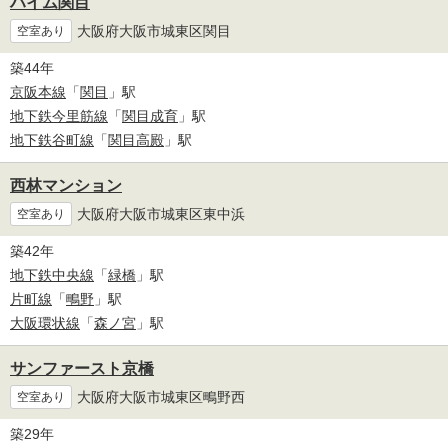
ハイム関目
大阪府大阪市城東区関目
空室あり
築44年
京阪本線
「
関目
」駅
地下鉄今里筋線
「
関目成育
」駅
地下鉄谷町線
「
関目高殿
」駅
西林マンション
大阪府大阪市城東区東中浜
空室あり
築42年
地下鉄中央線
「
緑橋
」駅
片町線
「
鴫野
」駅
大阪環状線
「
森ノ宮
」駅
サンファースト京橋
大阪府大阪市城東区鴫野西
空室あり
築29年