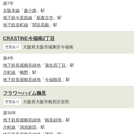
築7年
京阪本線
「
森小路
」駅
地下鉄今里筋線
「
新森古市
」駅
地下鉄谷町線
「
関目高殿
」駅
CRASTINE今福南2丁目
大阪府大阪市城東区今福南
空室あり
築4年
地下鉄長堀鶴見緑地
「
蒲生四丁目
」駅
片町線
「
鴫野
」駅
地下鉄長堀鶴見緑地
「
今福鶴見
」駅
フラワーハイム鶴見
大阪府大阪市鶴見区安田
空室あり
築36年
地下鉄長堀鶴見緑地
「
鶴見緑地
」駅
片町線
「
鴻池新田
」駅