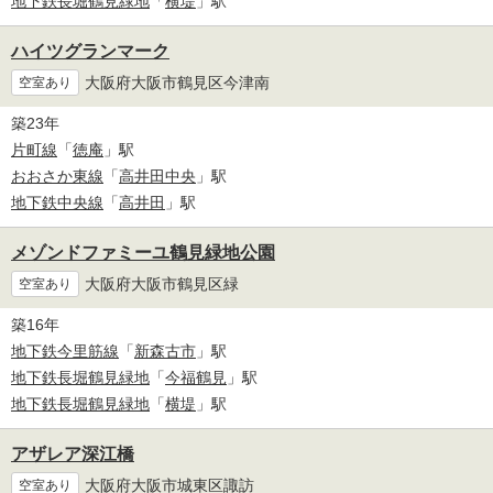
地下鉄長堀鶴見緑地
「
横堤
」駅
ハイツグランマーク
大阪府大阪市鶴見区今津南
空室あり
築23年
片町線
「
徳庵
」駅
おおさか東線
「
高井田中央
」駅
地下鉄中央線
「
高井田
」駅
メゾンドファミーユ鶴見緑地公園
大阪府大阪市鶴見区緑
空室あり
築16年
地下鉄今里筋線
「
新森古市
」駅
地下鉄長堀鶴見緑地
「
今福鶴見
」駅
地下鉄長堀鶴見緑地
「
横堤
」駅
アザレア深江橋
大阪府大阪市城東区諏訪
空室あり