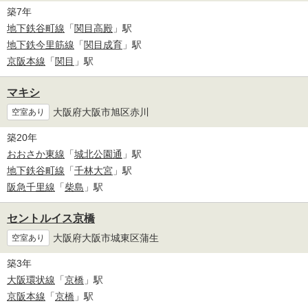
築7年
地下鉄谷町線
「
関目高殿
」駅
地下鉄今里筋線
「
関目成育
」駅
京阪本線
「
関目
」駅
マキシ
大阪府大阪市旭区赤川
空室あり
築20年
おおさか東線
「
城北公園通
」駅
地下鉄谷町線
「
千林大宮
」駅
阪急千里線
「
柴島
」駅
セントルイス京橋
大阪府大阪市城東区蒲生
空室あり
築3年
大阪環状線
「
京橋
」駅
京阪本線
「
京橋
」駅