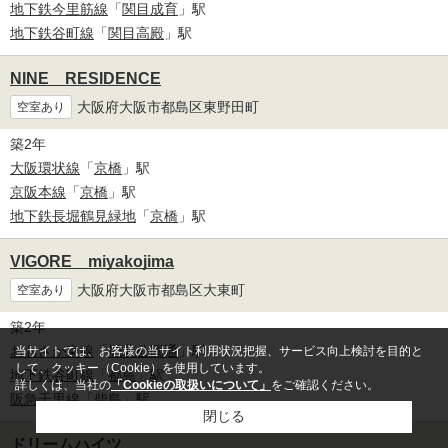
地下鉄今里筋線
「
関目成育
」駅
地下鉄谷町線
「
関目高殿
」駅
NINE RESIDENCE
大阪府大阪市都島区東野田町
空室あり
築2年
大阪環状線
「
京橋
」駅
京阪本線
「
京橋
」駅
地下鉄長堀鶴見緑地
「
京橋
」駅
VIGORE miyakojima
大阪府大阪市都島区大東町
空室あり
築2年
おおさか東線
「
城北公園通
」駅
当サイトでは、お客様の当サイト利用状況把握、サービス向上検討を目的と
して、クッキー（Cookie）を使用しています。
地下鉄谷町線
「
都島
」駅
詳しくは、当社の
「Cookieの取扱いについて」
をご確認ください。
阪急千里線
「
柴島
」駅
閉じる
ドリームハイツ