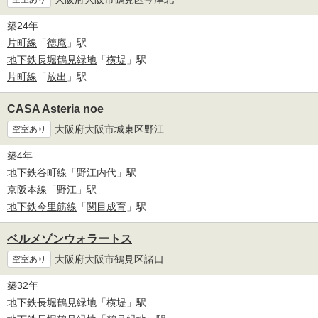
築24年
片町線
「
徳庵
」駅
地下鉄長堀鶴見緑地
「
横堤
」駅
片町線
「
放出
」駅
CASA Asteria noe
大阪府大阪市城東区野江
空室あり
築4年
地下鉄谷町線
「
野江内代
」駅
京阪本線
「
野江
」駅
地下鉄今里筋線
「
関目成育
」駅
ベルメゾンウォラートス
大阪府大阪市鶴見区諸口
空室あり
築32年
地下鉄長堀鶴見緑地
「
横堤
」駅