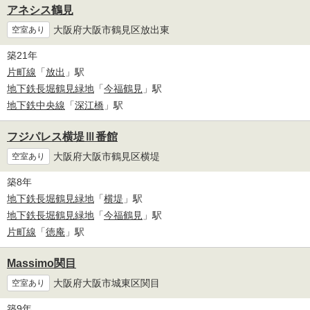
アネシス鶴見
大阪府大阪市鶴見区放出東
空室あり
築21年
片町線
「
放出
」駅
地下鉄長堀鶴見緑地
「
今福鶴見
」駅
地下鉄中央線
「
深江橋
」駅
フジパレス横堤Ⅲ番館
大阪府大阪市鶴見区横堤
空室あり
築8年
地下鉄長堀鶴見緑地
「
横堤
」駅
地下鉄長堀鶴見緑地
「
今福鶴見
」駅
片町線
「
徳庵
」駅
Massimo関目
大阪府大阪市城東区関目
空室あり
築9年