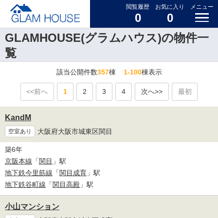
閲覧履歴
お気に入り
メニュー
0
0
GLAMHOUSE(グラムハウス)の物件一
覧
該当公開件数
357
棟
1-100
棟表示
<<前へ
1
2
3
4
次へ>>
最初
KandM
大阪府大阪市城東区関目
空室あり
築6年
京阪本線
「
関目
」駅
地下鉄今里筋線
「
関目成育
」駅
地下鉄谷町線
「
関目高殿
」駅
小山マンション