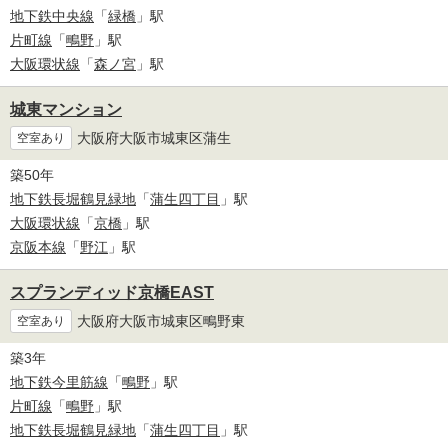
地下鉄中央線
「
緑橋
」駅
片町線
「
鴫野
」駅
大阪環状線
「
森ノ宮
」駅
城東マンション
大阪府大阪市城東区蒲生
空室あり
築50年
地下鉄長堀鶴見緑地
「
蒲生四丁目
」駅
大阪環状線
「
京橋
」駅
京阪本線
「
野江
」駅
スプランディッド京橋EAST
大阪府大阪市城東区鴫野東
空室あり
築3年
地下鉄今里筋線
「
鴫野
」駅
片町線
「
鴫野
」駅
地下鉄長堀鶴見緑地
「
蒲生四丁目
」駅