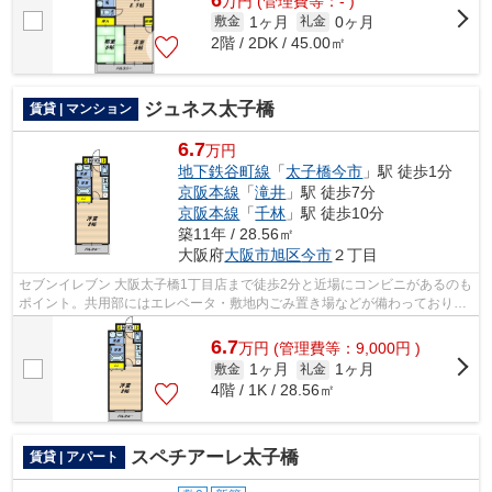
万
円
(管理費等：- )
1ヶ月
0ヶ月
敷金
礼金
2階 / 2DK / 45.00㎡
ジュネス太子橋
賃貸 | マンション
6.7
万円
地下鉄谷町線
「
太子橋今市
」駅 徒歩1分
京阪本線
「
滝井
」駅 徒歩7分
京阪本線
「
千林
」駅 徒歩10分
築11年 / 28.56㎡
大阪府
大阪市旭区
今市
２丁目
セブンイレブン 大阪太子橋1丁目店まで徒歩2分と近場にコンビニがあるのも
ポイント。共用部にはエレベータ・敷地内ごみ置き場などが備わっておりと
ても充実しています。常に新鮮な空気...
6.7
万
円
(管理費等：9,000円 )
1ヶ月
1ヶ月
敷金
礼金
4階 / 1K / 28.56㎡
スペチアーレ太子橋
賃貸 | アパート