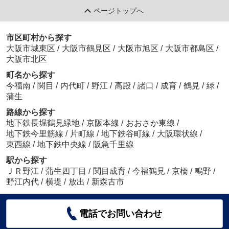
ページトップへ
市区町村から探す
大阪市城東区
/
大阪市鶴見区
/
大阪市旭区
/
大阪市都島区
/
大阪市北区
町名から探す
今福南
/
関目
/
内代町
/
野江
/
高殿
/
諸口
/
成育
/
鶴見
/
緑
/
蒲生
路線から探す
地下鉄長堀鶴見緑地
/
京阪本線
/
おおさか東線
/
地下鉄今里筋線
/
片町線
/
地下鉄谷町線
/
大阪環状線
/
東西線
/
地下鉄中央線
/
阪急千里線
駅から探す
ＪＲ野江
/
蒲生四丁目
/
関目成育
/
今福鶴見
/
京橋
/
鴫野
/
野江内代
/
横堤
/
放出
/
新森古市
電話でお問い合わせ