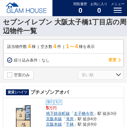
閲覧履歴
お気に入り
メニュー
0
0
セブンイレブン 大阪太子橋1丁目店の周
辺物件一覧
4
4
1～4
該当物件数
棟
空き数
件
棟を表示
変更
絞り込み条件：
なし
空室のみ
プチメゾンアオバ
賃貸 | ハイツ
敷0
礼0
5
万円
地下鉄谷町線
「
太子橋今市
」駅 徒歩3分
京阪本線
「
滝井
」駅 徒歩6分
京阪本線
「
千林
」駅 徒歩9分