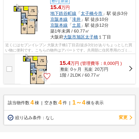
敷0
新築
15.4
万円
地下鉄谷町線
「
太子橋今市
」駅 徒歩3分
京阪本線
「
滝井
」駅 徒歩10分
京阪本線
「
土居
」駅 徒歩12分
築1年未満 / 60.77㎡
大阪府
大阪市旭区
太子橋
１丁目
近くにはセブンイレブン 大阪太子橋1丁目店(徒歩3分)がありちょっとした買
い物に便利です。こちらの物件はアパートです。共用部に住民専用のゴミ置
き場を設置しているので、面倒なゴミ...
15.4
万
円
(管理費等：8,000円 )
0ヶ月
20万円
敷金
礼金
1階 / 2LDK / 60.77㎡
4
4
1～4
該当物件数
棟
空き数
件
棟を表示
変更
絞り込み条件：
なし