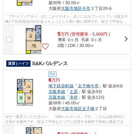
築30年 / 30.00㎡
大阪府
大阪市旭区
今市
２丁目20-6
「プチメゾンアオバ」のここがイチオシ。近くにはセブンイレブン 大阪太子
橋1丁目店(徒歩3分)がありちょっとした買い物に便利です。駅まで平坦な場
所で移動もラクな物件です。風通しの...
5
万
円
(管理費等：5,000円 )
0ヶ月
0ヶ月
敷金
礼金
2階 / 1DK / 30.00㎡
S&Kパルデンス
賃貸 | ハイツ
礼0
6
万円
地下鉄谷町線
「
太子橋今市
」駅 徒歩6分
京阪本線
「
土居
」駅 徒歩9分
京阪本線
「
滝井
」駅 徒歩12分
築38年 / 45.00㎡
大阪府
大阪市旭区
太子橋
２丁目
ぜひ一度見ていただきたい、「S&Kパルデンス」です。こちらは徒歩6分に
立地する物件です。駅まで平坦なエリアに位置する物件で気軽に散歩できる
のもいいですね。最上階の物件です...
6