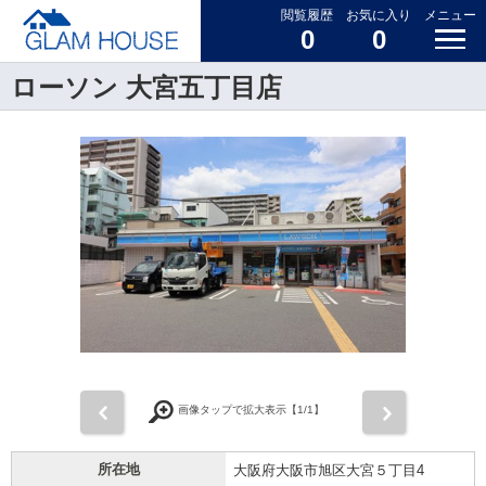
閲覧履歴
お気に入り
メニュー
0
0
ローソン 大宮五丁目店
前
次
画像タップで拡大表示【
1
/1】
所在地
大阪府大阪市旭区大宮５丁目4