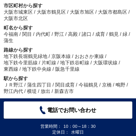
市区町村から探す
大阪市城東区
/
大阪市鶴見区
/
大阪市旭区
/
大阪市都島区
/
大阪市北区
町名から探す
今福南
/
関目
/
内代町
/
野江
/
高殿
/
諸口
/
成育
/
鶴見
/
緑
/
蒲生
路線から探す
地下鉄長堀鶴見緑地
/
京阪本線
/
おおさか東線
/
地下鉄今里筋線
/
片町線
/
地下鉄谷町線
/
大阪環状線
/
東西線
/
地下鉄中央線
/
阪急千里線
駅から探す
ＪＲ野江
/
蒲生四丁目
/
関目成育
/
今福鶴見
/
京橋
/
鴫野
/
野江内代
/
横堤
/
放出
/
新森古市
電話でお問い合わせ
営業時間：
10：00～18：30
定休日：
水曜日