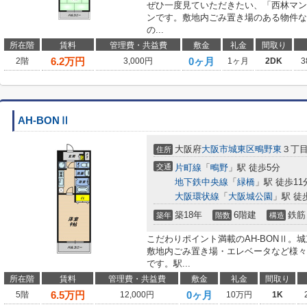
ぜひ一度見ていただきたい、「西林マン
ンです。敷地内ごみ置き場のある物件な
の...
所在階
賃料
管理費・共益費
敷金
礼金
間取り
6.2
万円
0ヶ月
2階
3,000円
1ヶ月
2DK
3
AH-BONⅡ
大阪府
大阪市城東区
鴫野東
３丁
住所
交通
片町線
「
鴫野
」駅 徒歩5分
地下鉄中央線
「
緑橋
」駅 徒歩11
大阪環状線
「
大阪城公園
」駅 徒
築18年
6階建
鉄筋
築年
階数
構造
こだわりポイント満載のAH-BONⅡ。
敷地内ごみ置き場・エレベータなど様々
です。駅...
所在階
賃料
管理費・共益費
敷金
礼金
間取り
6.5
万円
0ヶ月
5階
12,000円
10万円
1K