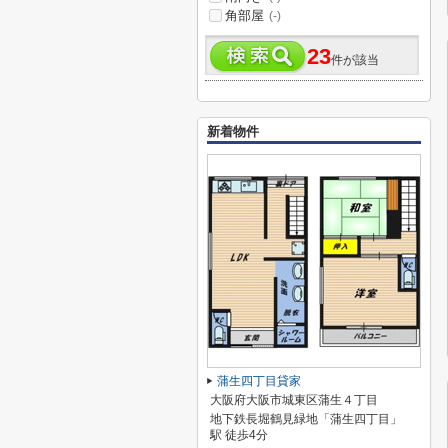
角部屋
(-)
23
件が該当
新着物件
蒲生四丁目貸家
大阪府大阪市城東区蒲生４丁目
地下鉄長堀鶴見緑地「蒲生四丁目」
駅 徒歩4分