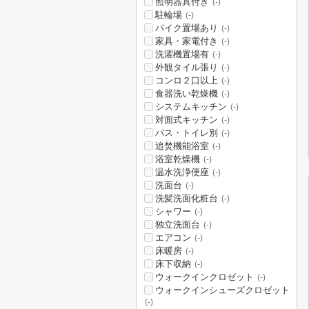
照明器具付き
(-)
駐輪場
(-)
バイク置場あり
(-)
家具・家電付き
(-)
洗濯機置場有
(-)
外観タイル張り
(-)
コンロ２口以上
(-)
食器洗い乾燥機
(-)
システムキッチン
(-)
対面式キッチン
(-)
バス・トイレ別
(-)
追焚機能浴室
(-)
浴室乾燥機
(-)
温水洗浄便座
(-)
洗面台
(-)
洗髪洗面化粧台
(-)
シャワー
(-)
独立洗面台
(-)
エアコン
(-)
床暖房
(-)
床下収納
(-)
ウォークインクロゼット
(-)
ウォークインシューズクロゼット
(-)