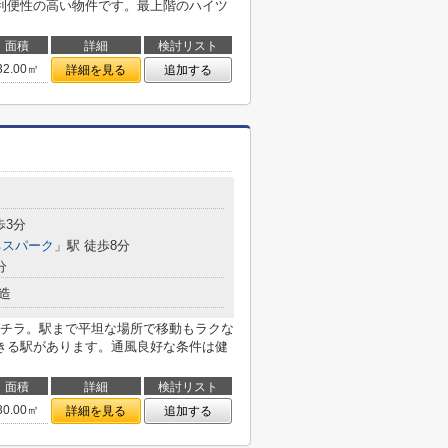
利便性の高い物件です。最上階のハイツ
面積
詳細
検討リスト
32.00㎡
詳細を見る
追加する
目
歩3分
ネスパーク
」駅 徒歩8分
分
造
チラ。駅まで平坦な場所で移動もラクな
きる駅があります。通風良好な条件は健
面積
詳細
検討リスト
30.00㎡
詳細を見る
追加する