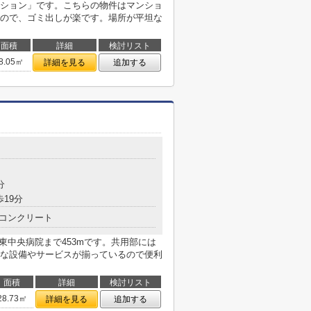
ション」です。こちらの物件はマンショ
ので、ゴミ出しが楽です。場所が平坦な
面積
詳細
検討リスト
8.05㎡
詳細を見る
追加する
目
分
歩19分
コンクリート
城東中央病院まで453mです。共用部には
な設備やサービスが揃っているので便利
面積
詳細
検討リスト
28.73㎡
詳細を見る
追加する