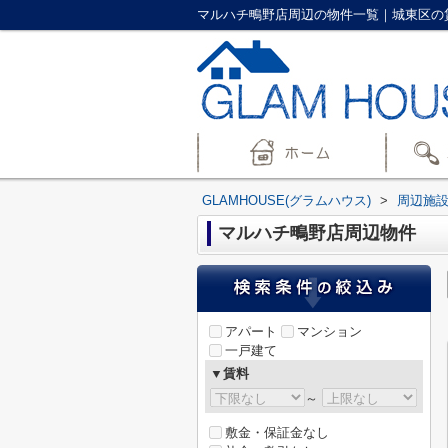
マルハチ鴫野店周辺の物件一覧｜城東区の賃貸
GLAMHOUSE(グラムハウス)
>
周辺施
マルハチ鴫野店周辺物件
アパート
マンション
一戸建て
▼賃料
～
敷金・保証金なし