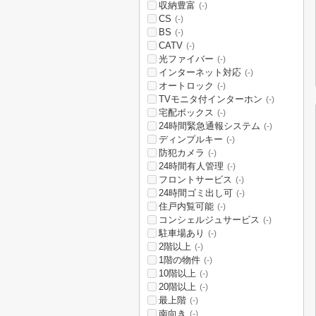
収納豊富
(-)
CS
(-)
BS
(-)
CATV
(-)
光ファイバー
(-)
インターネット対応
(-)
オートロック
(-)
TVモニタ付インターホン
(-)
宅配ボックス
(-)
24時間緊急通報システム
(-)
ディンプルキー
(-)
防犯カメラ
(-)
24時間有人管理
(-)
フロントサービス
(-)
24時間ゴミ出し可
(-)
住戸内覧可能
(-)
コンシェルジュサービス
(-)
駐車場あり
(-)
2階以上
(-)
1階の物件
(-)
10階以上
(-)
20階以上
(-)
最上階
(-)
南向き
(-)