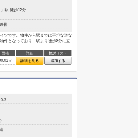
目
」駅 徒歩12分
鉄骨
イツです。物件から駅までは平坦な道な
物件となっており、駅より徒歩8分に立
面積
詳細
検討リスト
30.02㎡
詳細を見る
追加する
9-3
分
造