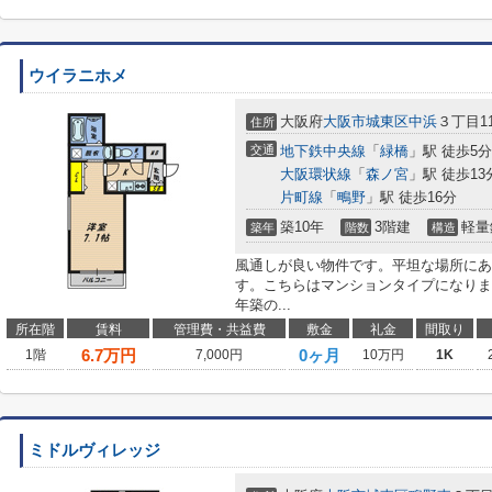
ウイラニホメ
大阪府
大阪市城東区
中浜
３丁目11
住所
交通
地下鉄中央線
「
緑橋
」駅 徒歩5分
大阪環状線
「
森ノ宮
」駅 徒歩13
片町線
「
鴫野
」駅 徒歩16分
築10年
3階建
軽量
築年
階数
構造
風通しが良い物件です。平坦な場所にあ
す。こちらはマンションタイプになりま
年築の...
所在階
賃料
管理費・共益費
敷金
礼金
間取り
6.7
万円
0ヶ月
1階
7,000円
10万円
1K
ミドルヴィレッジ