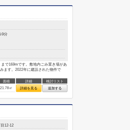
目
歩9分
まで169mです。敷地内ごみ置き場があ
みます。2022年に建設された物件で
面積
詳細
検討リスト
21.78㎡
詳細を見る
追加する
目12-12