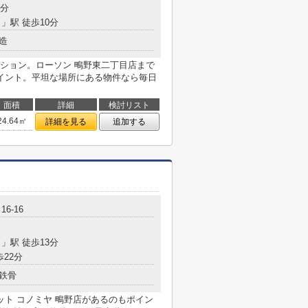
5分
目
」駅 徒歩10分
造
ション。ローソン 鴫野東二丁目店まで
イント。平坦な場所にある物件なら毎日
面積
詳細
検討リスト
24.64㎡
詳細を見る
追加する
6-16
目
」駅 徒歩13分
歩22分
鉄骨
ット コノミヤ 鴫野店があるのもポイン