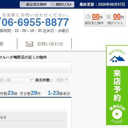
最終更新：2026年08月07日
00
00
件
件
最近見た物件
検討リスト
業時間：10：00～18：30
定休日：水曜日
マルハチ鴫野店の近くの物件
表示件数：
23
29
1-23
件数
棟 空き数
件
棟表示
6-9