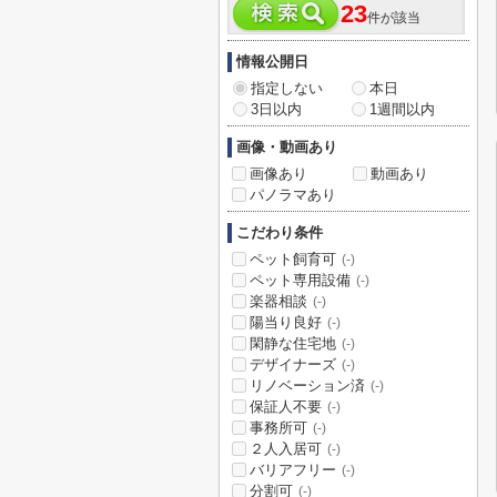
23
件が該当
情報公開日
指定しない
本日
3日以内
1週間以内
画像・動画あり
画像あり
動画あり
パノラマあり
こだわり条件
ペット飼育可
(-)
ペット専用設備
(-)
楽器相談
(-)
陽当り良好
(-)
閑静な住宅地
(-)
デザイナーズ
(-)
リノベーション済
(-)
保証人不要
(-)
事務所可
(-)
２人入居可
(-)
バリアフリー
(-)
分割可
(-)