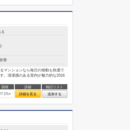
-5
分
鉄骨
るマンションなら毎日の移動も快適で
す。清潔感のある室内が魅力的な2016
面積
詳細
検討リスト
27.23㎡
詳細を見る
追加する