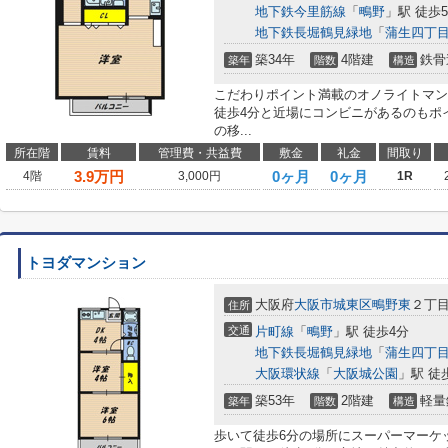
地下鉄今里筋線
「
鴫野
」駅 徒歩
地下鉄長堀鶴見緑地
「
蒲生四丁
築34年
4階建
鉄骨
築年
階数
構造
こだわりポイント満載のオノライトマン
徒歩4分と近場にコンビニがあるのもポ
の移...
所在階
賃料
管理費・共益費
敷金
礼金
間取り
3.9
万円
0ヶ月
0ヶ月
4階
3,000円
1R
トヨダマンション
大阪府
大阪市城東区
鴫野東
２丁目1
住所
交通
片町線
「
鴫野
」駅 徒歩4分
地下鉄長堀鶴見緑地
「
蒲生四丁
大阪環状線
「
大阪城公園
」駅 徒
築53年
2階建
軽量
築年
階数
構造
歩いて徒歩6分の場所にスーパーマーケ