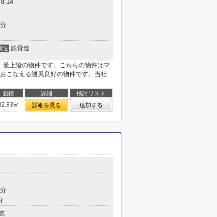
-14
3分
鉄骨造
構造
す。最上階の物件です。こちらの物件はマ
おこなえる通風良好の物件です。当社
面積
詳細
検討リスト
32.83㎡
詳細を見る
追加する
目
8分
分
造