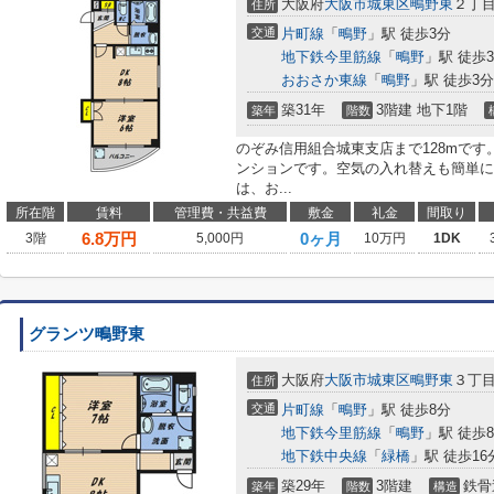
大阪府
大阪市城東区
鴫野東
２丁目8
住所
交通
片町線
「
鴫野
」駅 徒歩3分
地下鉄今里筋線
「
鴫野
」駅 徒歩
おおさか東線
「
鴫野
」駅 徒歩3分
築31年
3階建 地下1階
築年
階数
のぞみ信用組合城東支店まで128mで
ンションです。空気の入れ替えも簡単に
は、お...
所在階
賃料
管理費・共益費
敷金
礼金
間取り
6.8
万円
0ヶ月
3階
5,000円
10万円
1DK
グランツ鴫野東
大阪府
大阪市城東区
鴫野東
３丁
住所
交通
片町線
「
鴫野
」駅 徒歩8分
地下鉄今里筋線
「
鴫野
」駅 徒歩
地下鉄中央線
「
緑橋
」駅 徒歩16
築29年
3階建
鉄骨
築年
階数
構造