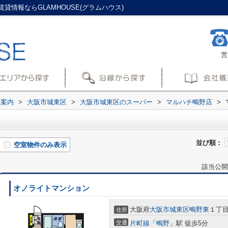
情報ならGLAMHOUSE(グラムハウス)
営
設案内
>
大阪市城東区
>
大阪市城東区のスーパー
>
マルハチ鴫野店
>
並び順：
空室物件のみ表示
該当公開
オノライトマンション
大阪府
大阪市城東区
鴫野東
１丁目
住所
交通
片町線
「
鴫野
」駅 徒歩5分