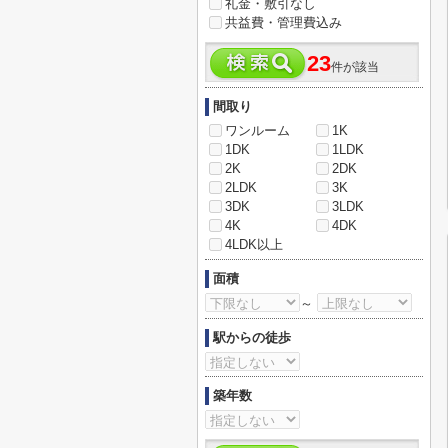
礼金・敷引なし
共益費・管理費込み
23
件が該当
間取り
ワンルーム
1K
1DK
1LDK
2K
2DK
2LDK
3K
3DK
3LDK
4K
4DK
4LDK以上
面積
～
駅からの徒歩
築年数