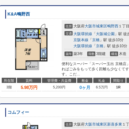
K&A鴫野西
大阪府
大阪市城東区
鴫野西
１丁
住所
交通
大阪環状線
「
大阪城公園
」駅 徒
京阪本線
「
京橋
」駅 徒歩10分
大阪環状線
「
京橋
」駅 徒歩10分
築3年
3階建
木造
築年
階数
構造
便利なスーパー「スーパー玉出 京橋店」
ればごみをもって歩く距離も少なくてす
す。こだ...
所在階
賃料
管理費・共益費
敷金
礼金
間取り
5.98
万円
0ヶ月
3階
5,200円
6.5万円
1R
コムフィー
大阪府
大阪市城東区
新喜多東
１丁
住所