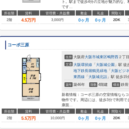
ト。駅まで徒歩4分の立地が魅力的な、
です...
所在階
賃料
管理費・共益費
敷金
礼金
間取り
4.5
万円
0ヶ月
0ヶ月
2階
3,000円
2DK
コーポ三原
大阪府
大阪市城東区
鴫野西
２丁
住所
交通
大阪環状線
「
大阪城公園
」駅 徒
地下鉄長堀鶴見緑地
「
大阪ビジ
東西線
「
大阪城北詰
」駅 徒歩15
築46年
4階建
鉄骨
築年
階数
構造
新着情報：コーポ三原の空室情報ならコ
物件です。周辺には、徒歩3分で利用で
康面...
所在階
賃料
管理費・共益費
敷金
礼金
間取り
5.5
万円
0ヶ月
0ヶ月
2階
10,000円
2DK