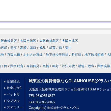
大阪市鶴見区
/
大阪市旭区
/
大阪市都島区
/
大阪市北区
内代町
/
野江
/
高殿
/
諸口
/
鶴見
/
成育
/
緑
/
蒲生
緑地
/
京阪本線
/
おおさか東線
/
地下鉄今里筋線
/
片町線
/
地下鉄谷町線
/
大
四丁目
/
関目成育
/
今福鶴見
/
京橋
/
鴫野
/
野江内代
/
横堤
/
放出
/
関目高殿
城東区の賃貸情報ならGLAMHOUSE(グラムハ
新築築浅
敷金礼金0
大阪府大阪市城東区成育３丁目16番28号 HATAマンショ
ペット可
TEL:06-6955-8877
シングル
FAX:06-6955-8879
ファミリー
Copyright(c) 株式会社グラムハウス