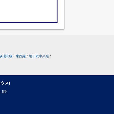
阪環状線
/
東西線
/
地下鉄中央線
/
ウス)
ン1階