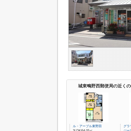
城東鴫野西郵便局の近くの
ル・アーブル東野田
グラ
3LDK/64.05㎡
ジー