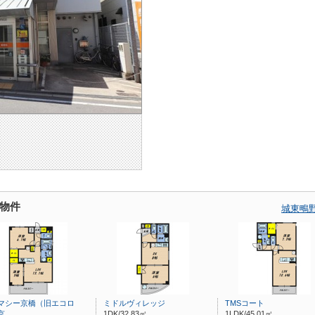
物件
城東鴫
マシー京橋（旧エコロ
ミドルヴィレッジ
TMSコート
京…
1DK/32.83㎡
1LDK/45.01㎡