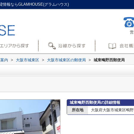
報ならGLAMHOUSE(グラムハウス)
営
設案内
>
大阪市城東区
>
大阪市城東区の郵便局
>
城東鴫野西郵便局
城東鴫野西郵便局の詳細情報
所在地
大阪府大阪市城東区鴫野