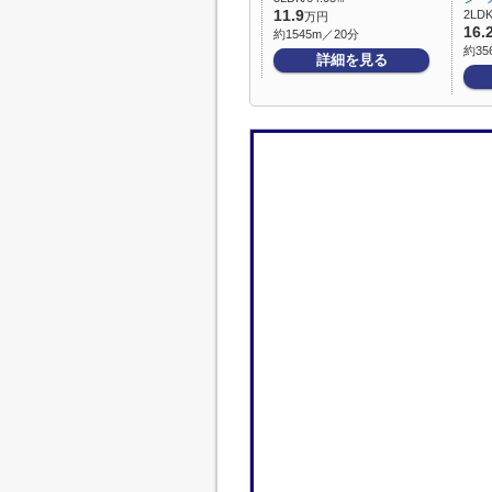
11.9
2LDK
万円
16.
約1545m／20分
約35
詳細を見る