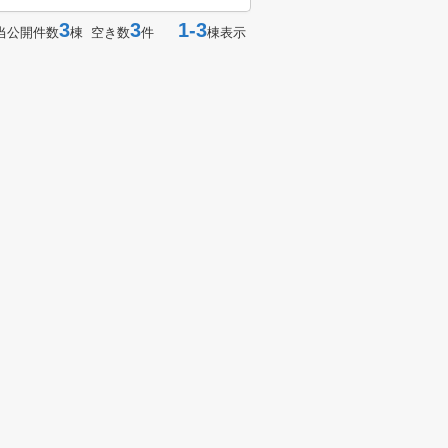
3
3
1-3
当公開件数
棟 空き数
件
棟表示