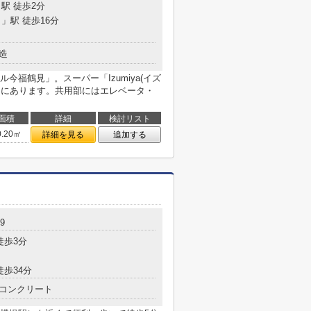
駅 徒歩2分
目
」駅 徒歩16分
造
福鶴見」。スーパー「Izumiya(イズ
ころにあります。共用部にはエレベータ・
面積
詳細
検討リスト
0.20㎡
詳細を見る
追加する
9
徒歩3分
徒歩34分
コンクリート