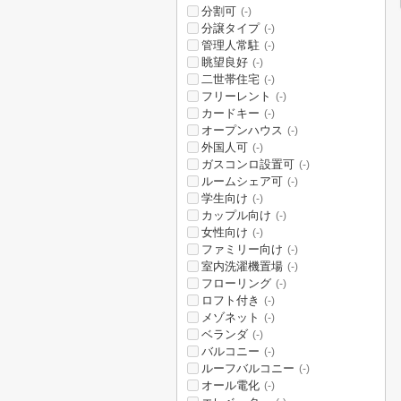
分割可
(-)
分譲タイプ
(-)
管理人常駐
(-)
眺望良好
(-)
二世帯住宅
(-)
フリーレント
(-)
カードキー
(-)
オープンハウス
(-)
外国人可
(-)
ガスコンロ設置可
(-)
ルームシェア可
(-)
学生向け
(-)
カップル向け
(-)
女性向け
(-)
ファミリー向け
(-)
室内洗濯機置場
(-)
フローリング
(-)
ロフト付き
(-)
メゾネット
(-)
ベランダ
(-)
バルコニー
(-)
ルーフバルコニー
(-)
オール電化
(-)