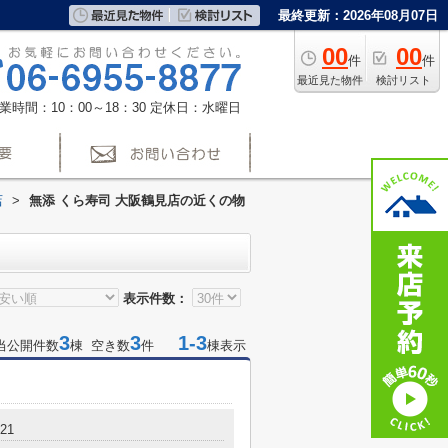
最終更新：2026年08月07日
00
00
件
件
最近見た物件
検討リスト
業時間：10：00～18：30
定休日：水曜日
店
>
無添 くら寿司 大阪鶴見店の近くの物
表示件数：
3
3
1-3
当公開件数
棟 空き数
件
棟表示
21