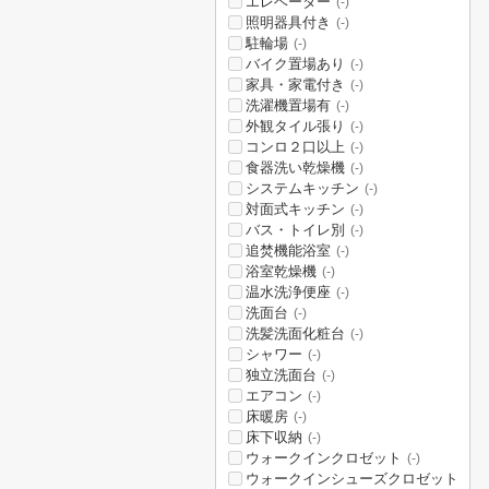
エレベーター
(-)
照明器具付き
(-)
駐輪場
(-)
バイク置場あり
(-)
家具・家電付き
(-)
洗濯機置場有
(-)
外観タイル張り
(-)
コンロ２口以上
(-)
食器洗い乾燥機
(-)
システムキッチン
(-)
対面式キッチン
(-)
バス・トイレ別
(-)
追焚機能浴室
(-)
浴室乾燥機
(-)
温水洗浄便座
(-)
洗面台
(-)
洗髪洗面化粧台
(-)
シャワー
(-)
独立洗面台
(-)
エアコン
(-)
床暖房
(-)
床下収納
(-)
ウォークインクロゼット
(-)
ウォークインシューズクロゼット