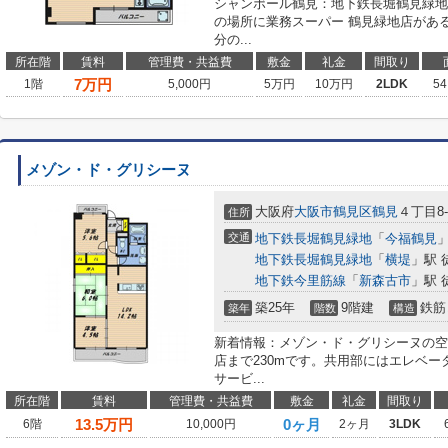
シャンボール鶴見：地下鉄長堀鶴見緑地
の場所に業務スーパー 鶴見緑地店があ
分の...
所在階
賃料
管理費・共益費
敷金
礼金
間取り
7
万円
1階
5,000円
5万円
10万円
2LDK
54
メゾン・ド・グリシーヌ
大阪府
大阪市鶴見区
鶴見
４丁目8-
住所
交通
地下鉄長堀鶴見緑地
「
今福鶴見
」
地下鉄長堀鶴見緑地
「
横堤
」駅 
地下鉄今里筋線
「
新森古市
」駅 
築25年
9階建
鉄筋
築年
階数
構造
新着情報：メゾン・ド・グリシーヌの空
店まで230mです。共用部にはエレベ
サービ...
所在階
賃料
管理費・共益費
敷金
礼金
間取り
13.5
万円
0ヶ月
6階
10,000円
2ヶ月
3LDK