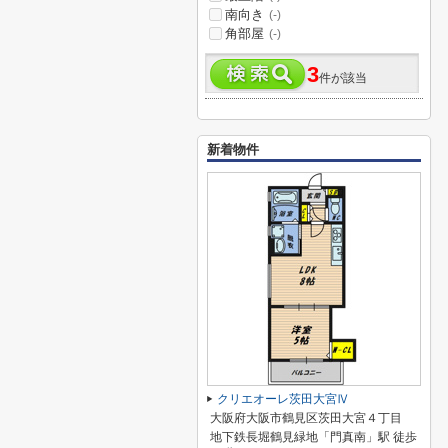
南向き
(-)
角部屋
(-)
3
件が該当
新着物件
クリエオーレ茨田大宮Ⅳ
大阪府大阪市鶴見区茨田大宮４丁目
地下鉄長堀鶴見緑地「門真南」駅 徒歩