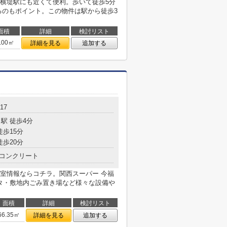
横堤駅にも近くて便利。歩いて徒歩5分
るのもポイント。この物件は駅から徒歩3
面積
詳細
検討リスト
.00㎡
詳細を見る
追加する
17
駅 徒歩4分
徒歩15分
徒歩20分
コンクリート
室情報ならコチラ。関西スーパー 今福
ータ・敷地内ごみ置き場など様々な設備や
面積
詳細
検討リスト
66.35㎡
詳細を見る
追加する