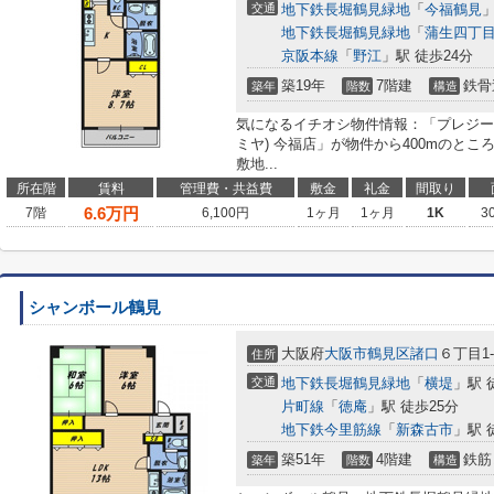
交通
地下鉄長堀鶴見緑地
「
今福鶴見
」
地下鉄長堀鶴見緑地
「
蒲生四丁
京阪本線
「
野江
」駅 徒歩24分
築19年
7階建
鉄骨
築年
階数
構造
気になるイチオシ物件情報：「プレジール今
ミヤ) 今福店」が物件から400mのと
敷地...
所在階
賃料
管理費・共益費
敷金
礼金
間取り
6.6
万円
7階
6,100円
1ヶ月
1ヶ月
1K
3
シャンボール鶴見
大阪府
大阪市鶴見区
諸口
６丁目1-
住所
交通
地下鉄長堀鶴見緑地
「
横堤
」駅 
片町線
「
徳庵
」駅 徒歩25分
地下鉄今里筋線
「
新森古市
」駅 
築51年
4階建
鉄筋
築年
階数
構造