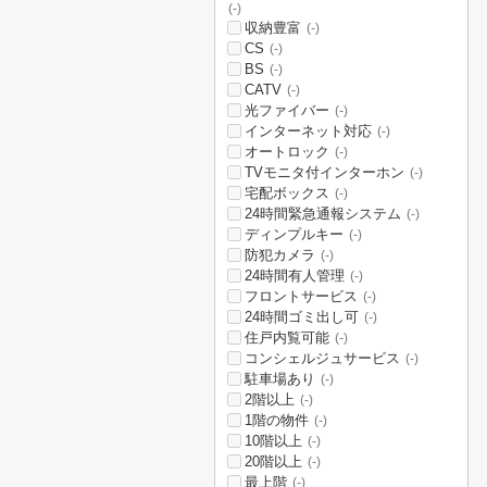
(-)
収納豊富
(-)
CS
(-)
BS
(-)
CATV
(-)
光ファイバー
(-)
インターネット対応
(-)
オートロック
(-)
TVモニタ付インターホン
(-)
宅配ボックス
(-)
24時間緊急通報システム
(-)
ディンプルキー
(-)
防犯カメラ
(-)
24時間有人管理
(-)
フロントサービス
(-)
24時間ゴミ出し可
(-)
住戸内覧可能
(-)
コンシェルジュサービス
(-)
駐車場あり
(-)
2階以上
(-)
1階の物件
(-)
10階以上
(-)
20階以上
(-)
最上階
(-)