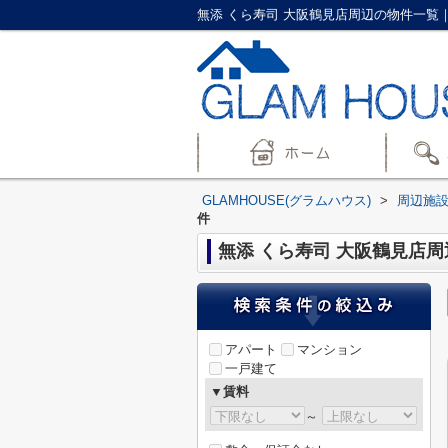
無添 くら寿司 大阪鶴見店周辺の物件一覧｜
GLAMHOUSE(グラムハウス)
>
周辺施
件
無添 くら寿司 大阪鶴見店
アパート
マンション
一戸建て
▼賃料
～