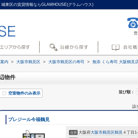
城東区の賃貸情報ならGLAMHOUSE(グラムハウス)
営
設案内
>
大阪市鶴見区
>
大阪市鶴見区の寿司
>
無添 くら寿司 大阪鶴見
周辺物件
並び順：
空室物件のみ表示
該
プレジール今福鶴見
大阪府
大阪市鶴見区
鶴見
４丁目1-
住所