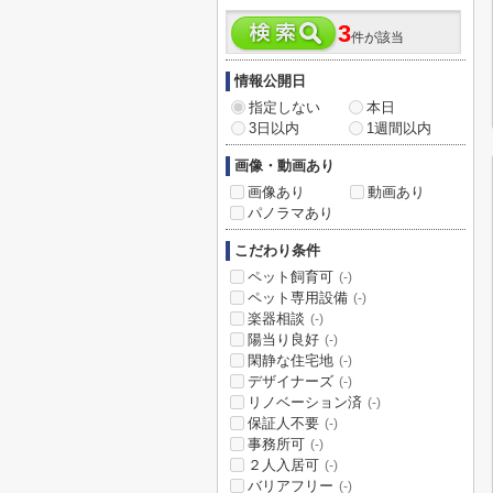
3
件が該当
情報公開日
指定しない
本日
3日以内
1週間以内
画像・動画あり
画像あり
動画あり
パノラマあり
こだわり条件
ペット飼育可
(-)
ペット専用設備
(-)
楽器相談
(-)
陽当り良好
(-)
閑静な住宅地
(-)
デザイナーズ
(-)
リノベーション済
(-)
保証人不要
(-)
事務所可
(-)
２人入居可
(-)
バリアフリー
(-)