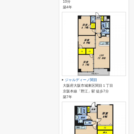
10分
築4年
ジャルディーノ関目
大阪府大阪市城東区関目１丁目
京阪本線「野江」駅 徒歩7分
築7年