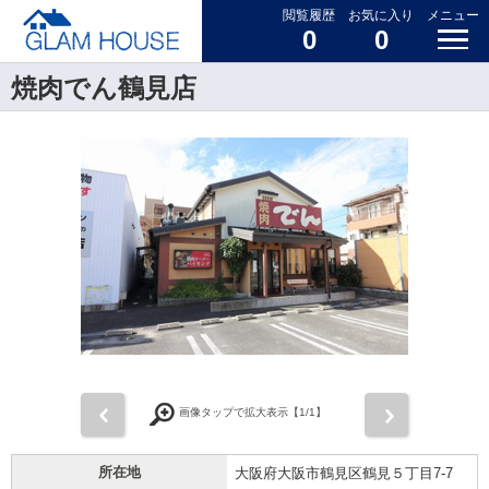
閲覧履歴
お気に入り
メニュー
0
0
焼肉でん鶴見店
前
次
画像タップで拡大表示【
1
/1】
所在地
大阪府大阪市鶴見区鶴見５丁目7-7