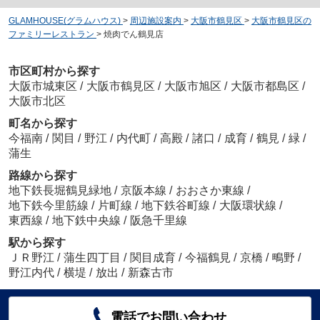
GLAMHOUSE(グラムハウス)
>
周辺施設案内
>
大阪市鶴見区
>
大阪市鶴見区の
ファミリーレストラン
>
焼肉でん鶴見店
市区町村から探す
大阪市城東区
/
大阪市鶴見区
/
大阪市旭区
/
大阪市都島区
/
大阪市北区
町名から探す
今福南
/
関目
/
野江
/
内代町
/
高殿
/
諸口
/
成育
/
鶴見
/
緑
/
蒲生
路線から探す
地下鉄長堀鶴見緑地
/
京阪本線
/
おおさか東線
/
地下鉄今里筋線
/
片町線
/
地下鉄谷町線
/
大阪環状線
/
東西線
/
地下鉄中央線
/
阪急千里線
駅から探す
ＪＲ野江
/
蒲生四丁目
/
関目成育
/
今福鶴見
/
京橋
/
鴫野
/
野江内代
/
横堤
/
放出
/
新森古市
電話でお問い合わせ