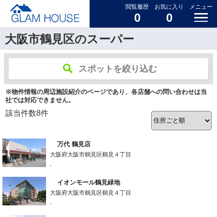
閲覧履歴
お気に入り
メニュー
0
0
大阪市鶴見区のスーパー
スポットを絞り込む
※物件情報の周辺施設紹介のページであり、各店舗への問い合わせは当
社では対応できません。
該当件数
8
件
万代 鶴見店
大阪府大阪市鶴見区鶴見４丁目
-
イオンモール鶴見緑地
大阪府大阪市鶴見区鶴見４丁目
-