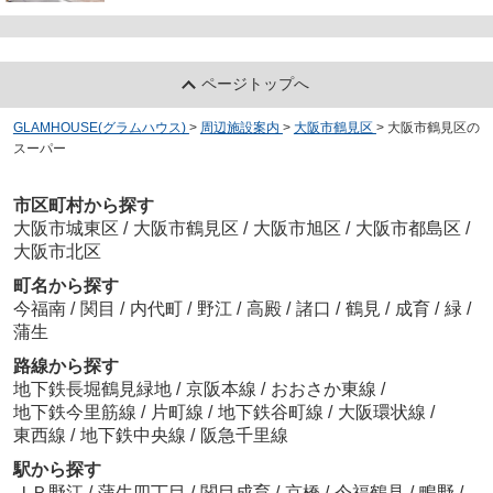
ページトップへ
GLAMHOUSE(グラムハウス)
>
周辺施設案内
>
大阪市鶴見区
>
大阪市鶴見区の
スーパー
市区町村から探す
大阪市城東区
/
大阪市鶴見区
/
大阪市旭区
/
大阪市都島区
/
大阪市北区
町名から探す
今福南
/
関目
/
内代町
/
野江
/
高殿
/
諸口
/
鶴見
/
成育
/
緑
/
蒲生
路線から探す
地下鉄長堀鶴見緑地
/
京阪本線
/
おおさか東線
/
地下鉄今里筋線
/
片町線
/
地下鉄谷町線
/
大阪環状線
/
東西線
/
地下鉄中央線
/
阪急千里線
駅から探す
ＪＲ野江
/
蒲生四丁目
/
関目成育
/
京橋
/
今福鶴見
/
鴫野
/