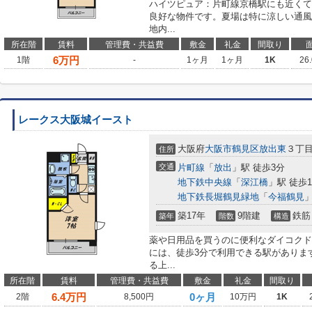
ハイツピュア：片町線京橋駅にも近くて
良好な物件です。夏場は特に涼しい通風
地内...
所在階
賃料
管理費・共益費
敷金
礼金
間取り
6
万円
1階
-
1ヶ月
1ヶ月
1K
26
レークス大阪城イースト
大阪府
大阪市鶴見区
放出東
３丁
住所
交通
片町線
「
放出
」駅 徒歩3分
地下鉄中央線
「
深江橋
」駅 徒歩1
地下鉄長堀鶴見緑地
「
今福鶴見
」
築17年
9階建
鉄筋
築年
階数
構造
薬や日用品を買うのに便利なダイコクドラ
には、徒歩3分で利用できる駅がありま
る上...
所在階
賃料
管理費・共益費
敷金
礼金
間取り
6.4
万円
0ヶ月
2階
8,500円
10万円
1K