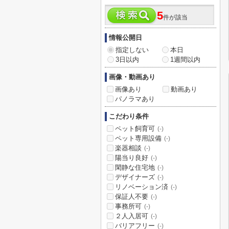
5
件が該当
情報公開日
指定しない
本日
3日以内
1週間以内
画像・動画あり
画像あり
動画あり
パノラマあり
こだわり条件
ペット飼育可
(-)
ペット専用設備
(-)
楽器相談
(-)
陽当り良好
(-)
閑静な住宅地
(-)
デザイナーズ
(-)
リノベーション済
(-)
保証人不要
(-)
事務所可
(-)
２人入居可
(-)
バリアフリー
(-)