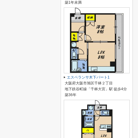
築1年未満
エスペランサ木下パート1
大阪府大阪市旭区千林２丁目
地下鉄谷町線「千林大宮」駅 徒歩4分
築36年