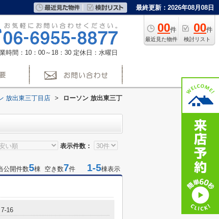
最終更新：2026年08月08日
00
00
件
件
最近見た物件
検討リスト
業時間：10：00～18：30
定休日：水曜日
ン 放出東三丁目店
>
ローソン 放出東三丁
表示件数：
5
7
1-5
当公開件数
棟 空き数
件
棟表示
-16