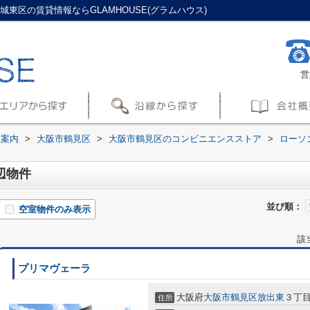
東区の賃貸情報ならGLAMHOUSE(グラムハウス)
営
設案内
>
大阪市鶴見区
>
大阪市鶴見区のコンビニエンスストア
>
ローソ
辺物件
並び順：
空室物件のみ表示
該
プリマヴェーラ
大阪府
大阪市鶴見区
放出東
３丁目7
住所