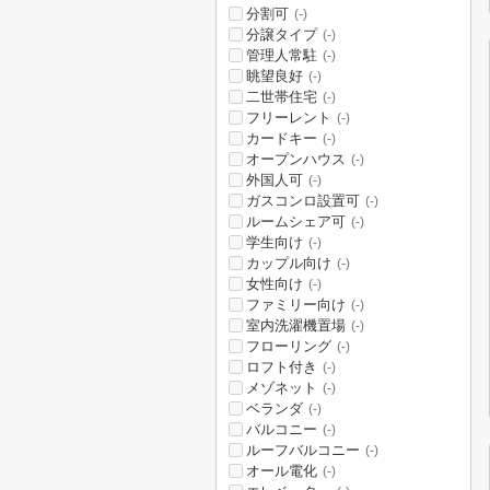
分割可
(-)
分譲タイプ
(-)
管理人常駐
(-)
眺望良好
(-)
二世帯住宅
(-)
フリーレント
(-)
カードキー
(-)
オープンハウス
(-)
外国人可
(-)
ガスコンロ設置可
(-)
ルームシェア可
(-)
学生向け
(-)
カップル向け
(-)
女性向け
(-)
ファミリー向け
(-)
室内洗濯機置場
(-)
フローリング
(-)
ロフト付き
(-)
メゾネット
(-)
ベランダ
(-)
バルコニー
(-)
ルーフバルコニー
(-)
オール電化
(-)