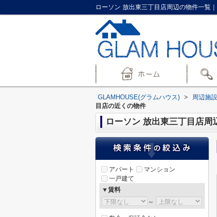
ローソン 放出東三丁目店周辺の物件一覧｜城
GLAMHOUSE(グラムハウス)
>
周辺施
目店の近くの物件
ローソン 放出東三丁目店周
アパート
マンション
一戸建て
▼賃料
～