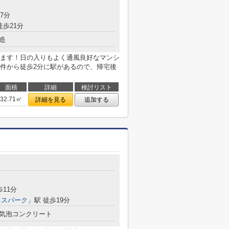
7分
徒歩21分
造
ます！日の入りもよく通風良好なマンシ
件から徒歩2分に駅があるので、帰宅後
面積
詳細
検討リスト
32.71㎡
詳細を見る
追加する
目
歩11分
ネスパーク
」駅 徒歩19分
気泡コンクリート