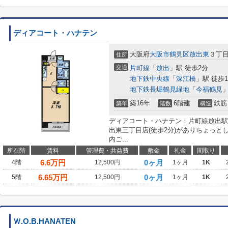
ディアコート・ハナテン
大阪府
大阪市鶴見区
放出東
３丁
住所
交通
片町線
「
放出
」駅 徒歩2分
地下鉄中央線
「
深江橋
」駅 徒歩1
地下鉄長堀鶴見緑地
「
今福鶴見
」
築16年
6階建
鉄筋
築年
階数
構造
ディアコート・ハナテン：片町線放出駅
出東三丁目店(徒歩2分)がありちょっ
内ご...
所在階
賃料
管理費・共益費
敷金
礼金
間取り
6.6
万円
0ヶ月
4階
12,500円
1ヶ月
1K
6.65
万円
0ヶ月
5階
12,500円
1ヶ月
1K
Ｗ.O.B.HANATEN