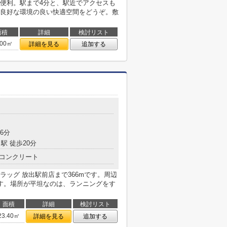
便利。駅まで4分と、駅近でアクセスも
良好な環境の良い快適空間をどうぞ。敷
面積
詳細
検討リスト
.00㎡
詳細を見る
追加する
目
6分
駅 徒歩20分
コンクリート
ッグ 放出駅前店まで366mです。周辺
す。場所が平坦なのは、ランニングをす
面積
詳細
検討リスト
23.40㎡
詳細を見る
追加する