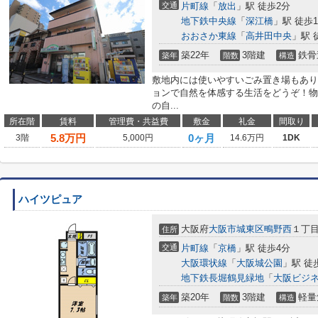
交通
片町線
「
放出
」駅 徒歩2分
地下鉄中央線
「
深江橋
」駅 徒歩1
おおさか東線
「
高井田中央
」駅 
築22年
3階建
鉄骨
築年
階数
構造
敷地内には使いやすいごみ置き場もあり
ョンで自然を体感する生活をどうぞ！物
の自...
所在階
賃料
管理費・共益費
敷金
礼金
間取り
5.8
万円
0ヶ月
3階
5,000円
14.6万円
1DK
ハイツピュア
大阪府
大阪市城東区
鴫野西
１丁
住所
交通
片町線
「
京橋
」駅 徒歩4分
大阪環状線
「
大阪城公園
」駅 徒
地下鉄長堀鶴見緑地
「
大阪ビジ
築20年
3階建
軽量
築年
階数
構造