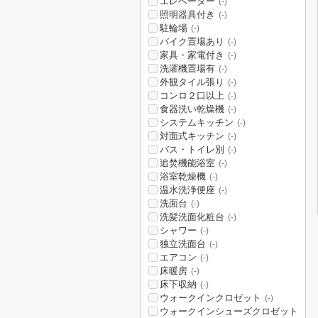
エレベーター
(-)
照明器具付き
(-)
駐輪場
(-)
バイク置場あり
(-)
家具・家電付き
(-)
洗濯機置場有
(-)
外観タイル張り
(-)
コンロ２口以上
(-)
食器洗い乾燥機
(-)
システムキッチン
(-)
対面式キッチン
(-)
バス・トイレ別
(-)
追焚機能浴室
(-)
浴室乾燥機
(-)
温水洗浄便座
(-)
洗面台
(-)
洗髪洗面化粧台
(-)
シャワー
(-)
独立洗面台
(-)
エアコン
(-)
床暖房
(-)
床下収納
(-)
ウォークインクロゼット
(-)
ウォークインシューズクロゼット