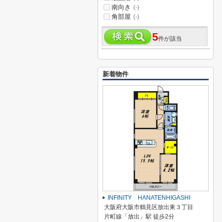
南向き
(-)
角部屋
(-)
5
件が該当
新着物件
INFINITY HANATENHIGASHI
大阪府大阪市鶴見区放出東３丁目
片町線「放出」駅 徒歩2分