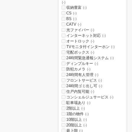
(-)
収納豊富
(-)
CS
(-)
BS
(-)
CATV
(-)
光ファイバー
(-)
インターネット対応
(-)
オートロック
(-)
TVモニタ付インターホン
(-)
宅配ボックス
(-)
24時間緊急通報システム
(-)
ディンプルキー
(-)
防犯カメラ
(-)
24時間有人管理
(-)
フロントサービス
(-)
24時間ゴミ出し可
(-)
住戸内覧可能
(-)
コンシェルジュサービス
(-)
駐車場あり
(-)
2階以上
(-)
1階の物件
(-)
10階以上
(-)
20階以上
(-)
最上階
(-)