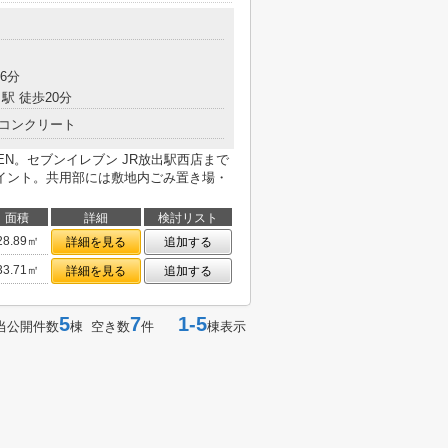
目
6分
駅 徒歩20分
コンクリート
TEN。セブンイレブン JR放出駅西店まで
イント。共用部には敷地内ごみ置き場・
面積
詳細
検討リスト
28.89㎡
詳細を見る
追加する
33.71㎡
詳細を見る
追加する
5
7
1-5
当公開件数
棟 空き数
件
棟表示