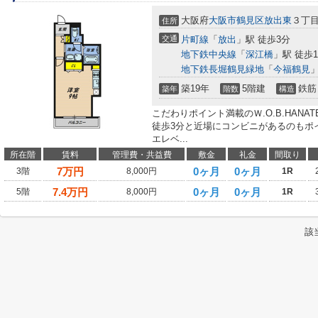
大阪府
大阪市鶴見区
放出東
３丁
住所
交通
片町線
「
放出
」駅 徒歩3分
地下鉄中央線
「
深江橋
」駅 徒歩1
地下鉄長堀鶴見緑地
「
今福鶴見
」
築19年
5階建
鉄筋
築年
階数
構造
こだわりポイント満載のＷ.O.B.HANA
徒歩3分と近場にコンビニがあるのもポ
エレベ...
所在階
賃料
管理費・共益費
敷金
礼金
間取り
7
万円
0ヶ月
0ヶ月
3階
8,000円
1R
7.4
万円
0ヶ月
0ヶ月
5階
8,000円
1R
該