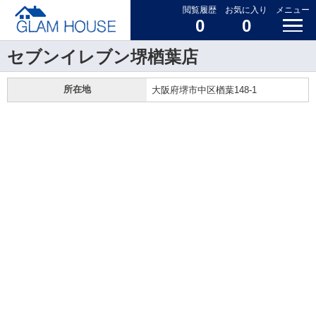
閲覧履歴
お気に入り
メニュー
0
0
セブンイレブン堺楢葉店
所在地
大阪府堺市中区楢葉148-1