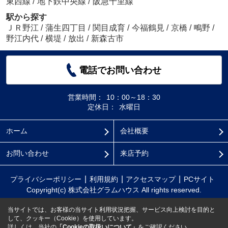
東西線
/
地下鉄中央線
/
阪急千里線
駅から探す
ＪＲ野江
/
蒲生四丁目
/
関目成育
/
今福鶴見
/
京橋
/
鴫野
/
野江内代
/
横堤
/
放出
/
新森古市
電話でお問い合わせ
営業時間：
10：00～18：30
定休日：
水曜日
ホーム
会社概要
お問い合わせ
来店予約
プライバシーポリシー
利用規約
アクセスマップ
PCサイト
Copyright(c) 株式会社グラムハウス All rights reserved.
当サイトでは、お客様の当サイト利用状況把握、サービス向上検討を目的と
して、クッキー（Cookie）を使用しています。
詳しくは、当社の
「Cookieの取扱いについて」
をご確認ください。