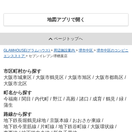
地図アプリで開く
ページトップへ
GLAMHOUSE(グラムハウス)
>
周辺施設案内
>
堺市中区
>
堺市中区のコンビニ
エンスストア
>
セブンイレブン堺楢葉店
市区町村から探す
大阪市城東区
/
大阪市鶴見区
/
大阪市旭区
/
大阪市都島区
/
大阪市北区
町名から探す
今福南
/
関目
/
内代町
/
野江
/
高殿
/
諸口
/
成育
/
鶴見
/
緑
/
蒲生
路線から探す
地下鉄長堀鶴見緑地
/
京阪本線
/
おおさか東線
/
地下鉄今里筋線
/
片町線
/
地下鉄谷町線
/
大阪環状線
/