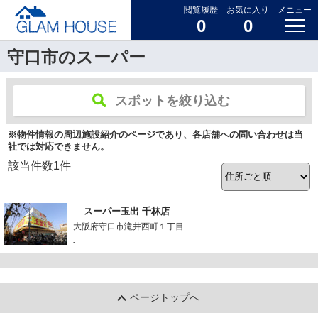
閲覧履歴
お気に入り
メニュー
0
0
守口市のスーパー
スポットを絞り込む
※物件情報の周辺施設紹介のページであり、各店舗への問い合わせは当
社では対応できません。
該当件数
1
件
スーパー玉出 千林店
大阪府守口市滝井西町１丁目
-
ページトップへ