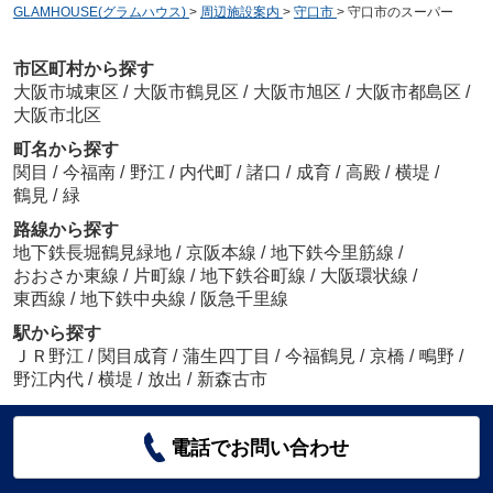
GLAMHOUSE(グラムハウス)
>
周辺施設案内
>
守口市
>
守口市のスーパー
市区町村から探す
大阪市城東区
/
大阪市鶴見区
/
大阪市旭区
/
大阪市都島区
/
大阪市北区
町名から探す
関目
/
今福南
/
野江
/
内代町
/
諸口
/
成育
/
高殿
/
横堤
/
鶴見
/
緑
路線から探す
地下鉄長堀鶴見緑地
/
京阪本線
/
地下鉄今里筋線
/
おおさか東線
/
片町線
/
地下鉄谷町線
/
大阪環状線
/
東西線
/
地下鉄中央線
/
阪急千里線
駅から探す
ＪＲ野江
/
関目成育
/
蒲生四丁目
/
今福鶴見
/
京橋
/
鴫野
/
野江内代
/
横堤
/
放出
/
新森古市
電話でお問い合わせ