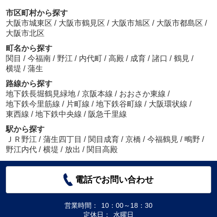
市区町村から探す
大阪市城東区
/
大阪市鶴見区
/
大阪市旭区
/
大阪市都島区
/
大阪市北区
町名から探す
関目
/
今福南
/
野江
/
内代町
/
高殿
/
成育
/
諸口
/
鶴見
/
横堤
/
蒲生
路線から探す
地下鉄長堀鶴見緑地
/
京阪本線
/
おおさか東線
/
地下鉄今里筋線
/
片町線
/
地下鉄谷町線
/
大阪環状線
/
東西線
/
地下鉄中央線
/
阪急千里線
駅から探す
ＪＲ野江
/
蒲生四丁目
/
関目成育
/
京橋
/
今福鶴見
/
鴫野
/
野江内代
/
横堤
/
放出
/
関目高殿
電話でお問い合わせ
営業時間：
10：00～18：30
定休日：
水曜日