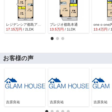
レジデンシア都島アイラ
プレジオ都島本通
one o on
17.15
万
円
/ 2LDK
13.5
万
円
/ 1LDK
13.4
万
円
/
お客様の声
吉原良祐
吉原良祐
吉原良祐