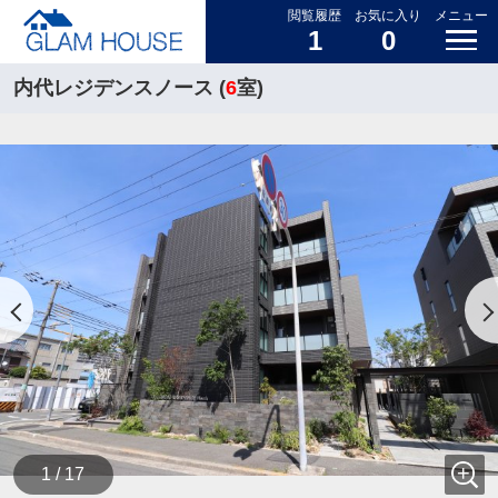
閲覧履歴
お気に入り
メニュー
1
0
内代レジデンスノース (
6
室)
1 / 17