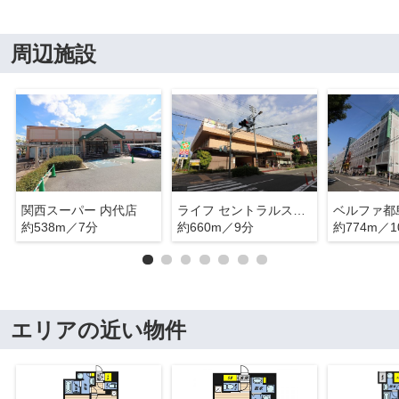
周辺施設
関西スーパー 内代店
ライフ セントラルスクエア高殿店
約538m／7分
約660m／9分
約774m／1
エリアの近い物件