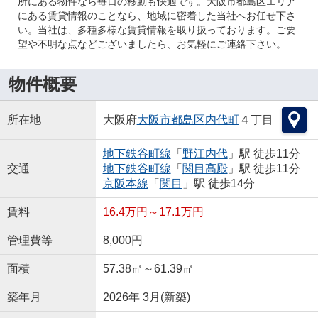
所にある物件なら毎日の移動も快適です。大阪市都島区エリア
にある賃貸情報のことなら、地域に密着した当社へお任せ下さ
い。当社は、多種多様な賃貸情報を取り扱っております。ご要
望や不明な点などございましたら、お気軽にご連絡下さい。
物件概要
所在地
大阪府
大阪市都島区
内代町
４丁目
地下鉄谷町線
「
野江内代
」駅 徒歩11分
交通
地下鉄谷町線
「
関目高殿
」駅 徒歩11分
京阪本線
「
関目
」駅 徒歩14分
賃料
16.4万円～17.1万円
管理費等
8,000円
面積
57.38㎡～61.39㎡
築年月
2026年 3月(新築)