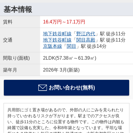
基本情報
賃料
16.4万円～17.1万円
地下鉄谷町線
「
野江内代
」駅 徒歩11分
交通
地下鉄谷町線
「
関目高殿
」駅 徒歩11分
京阪本線
「
関目
」駅 徒歩14分
間取り(面積)
2LDK(57.38㎡～61.39㎡)
築年月
2026年 3月(新築)
お問い合わせ(無料)
共用部にゴミ置き場があるので、外部の人にごみを見られたり
持っていかれるリスクが下がります。駅までのアクセスが良
い、徒歩11分のところに位置する物件です。この物件は内観も
綺麗で設備も充実した、令和8年築となっています。平坦な場