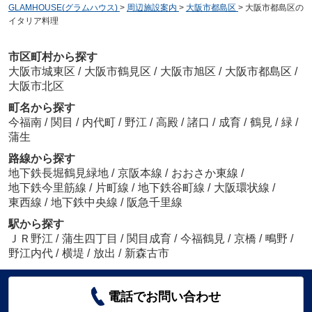
GLAMHOUSE(グラムハウス)
>
周辺施設案内
>
大阪市都島区
>
大阪市都島区の
イタリア料理
市区町村から探す
大阪市城東区
/
大阪市鶴見区
/
大阪市旭区
/
大阪市都島区
/
大阪市北区
町名から探す
今福南
/
関目
/
内代町
/
野江
/
高殿
/
諸口
/
成育
/
鶴見
/
緑
/
蒲生
路線から探す
地下鉄長堀鶴見緑地
/
京阪本線
/
おおさか東線
/
地下鉄今里筋線
/
片町線
/
地下鉄谷町線
/
大阪環状線
/
東西線
/
地下鉄中央線
/
阪急千里線
駅から探す
ＪＲ野江
/
蒲生四丁目
/
関目成育
/
今福鶴見
/
京橋
/
鴫野
/
野江内代
/
横堤
/
放出
/
新森古市
電話でお問い合わせ