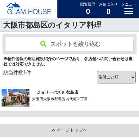
閲覧履歴
お気に入り
メニュー
0
0
大阪市都島区のイタリア料理
スポットを絞り込む
※物件情報の周辺施設紹介のページであり、各店舗への問い合わせは当
社では対応できません。
該当件数
1
件
ジョリーパスタ 都島店
大阪府大阪市都島区内代町２丁目
-
ページトップへ