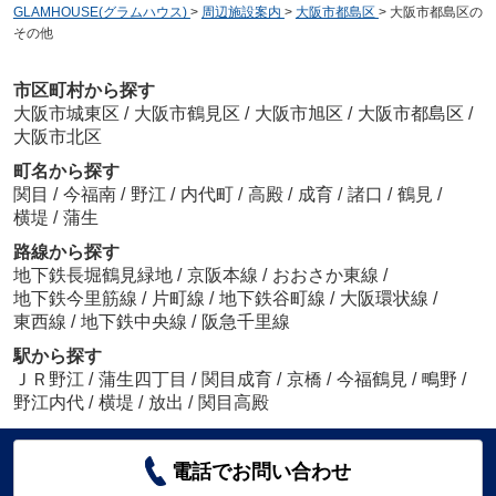
GLAMHOUSE(グラムハウス)
>
周辺施設案内
>
大阪市都島区
>
大阪市都島区の
その他
市区町村から探す
大阪市城東区
/
大阪市鶴見区
/
大阪市旭区
/
大阪市都島区
/
大阪市北区
町名から探す
関目
/
今福南
/
野江
/
内代町
/
高殿
/
成育
/
諸口
/
鶴見
/
横堤
/
蒲生
路線から探す
地下鉄長堀鶴見緑地
/
京阪本線
/
おおさか東線
/
地下鉄今里筋線
/
片町線
/
地下鉄谷町線
/
大阪環状線
/
東西線
/
地下鉄中央線
/
阪急千里線
駅から探す
ＪＲ野江
/
蒲生四丁目
/
関目成育
/
京橋
/
今福鶴見
/
鴫野
/
野江内代
/
横堤
/
放出
/
関目高殿
電話でお問い合わせ