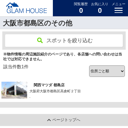
閲覧履歴
お気に入り
メニュー
0
0
大阪市都島区のその他
スポットを絞り込む
※物件情報の周辺施設紹介のページであり、各店舗への問い合わせは当
社では対応できません。
該当件数
1
件
関西マツダ 都島店
大阪府大阪市都島区高倉町２丁目
-
ページトップへ