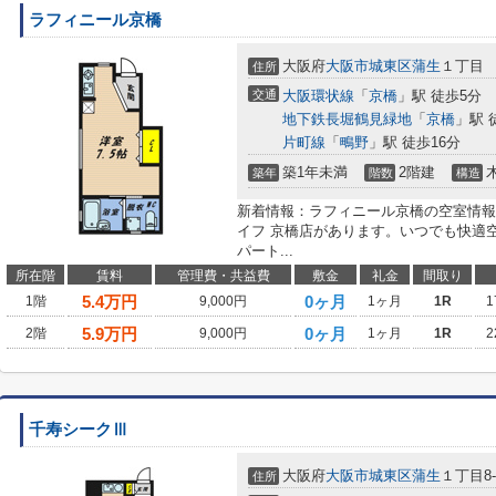
ラフィニール京橋
大阪府
大阪市城東区
蒲生
１丁目
住所
交通
大阪環状線
「
京橋
」駅 徒歩5分
地下鉄長堀鶴見緑地
「
京橋
」駅 
片町線
「
鴫野
」駅 徒歩16分
築1年未満
2階建
築年
階数
構造
新着情報：ラフィニール京橋の空室情報
イフ 京橋店があります。いつでも快適
パート...
所在階
賃料
管理費・共益費
敷金
礼金
間取り
5.4
万円
0ヶ月
1階
9,000円
1ヶ月
1R
1
5.9
万円
0ヶ月
2階
9,000円
1ヶ月
1R
2
千寿シークⅢ
大阪府
大阪市城東区
蒲生
１丁目8-
住所