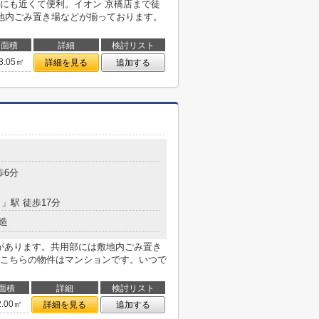
にも近くて便利。イオン 京橋店まで徒
地内ごみ置き場などが揃っております。
面積
詳細
検討リスト
8.05㎡
詳細を見る
追加する
歩6分
目
」駅 徒歩17分
造
店があります。共用部には敷地内ごみ置き
こちらの物件はマンションです。いつで
面積
詳細
検討リスト
2.00㎡
詳細を見る
追加する