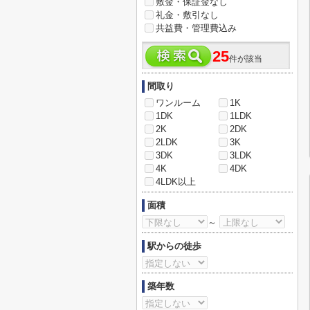
敷金・保証金なし
礼金・敷引なし
共益費・管理費込み
25
件が該当
間取り
ワンルーム
1K
1DK
1LDK
2K
2DK
2LDK
3K
3DK
3LDK
4K
4DK
4LDK以上
面積
～
駅からの徒歩
築年数