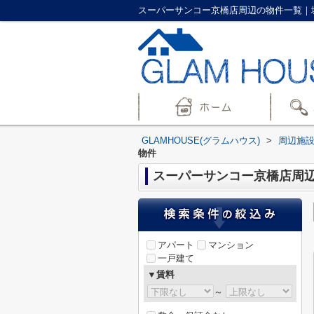
スーパーサンコー京橋店周辺の物件一覧｜城東
GLAMHOUSE(グラムハウス)
>
周辺施
物件
スーパーサンコー京橋店周
アパート
マンション
一戸建て
▼賃料
～