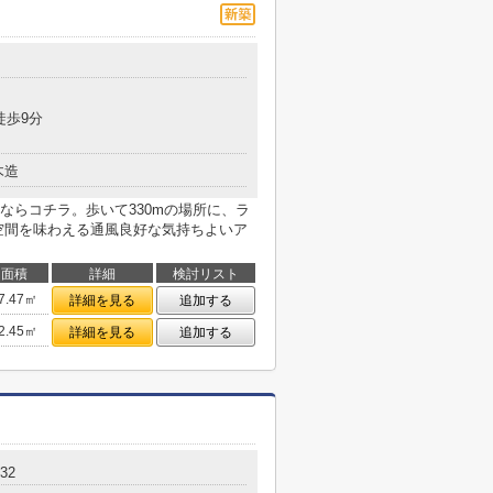
徒歩9分
木造
ならコチラ。歩いて330mの場所に、ラ
空間を味わえる通風良好な気持ちよいア
面積
詳細
検討リスト
7.47㎡
詳細を見る
追加する
2.45㎡
詳細を見る
追加する
32