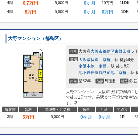
6.7
万円
0ヶ月
4階
5,000円
10万円
1LDK
8
万円
0ヶ月
0万円
4階
5,000円
1DK
大野マンション（都島区）
大阪府
大阪市都島区
東野田町
５
住所
交通
大阪環状線
「
京橋
」駅 徒歩8分
京阪本線
「
京橋
」駅 徒歩8分
地下鉄長堀鶴見緑地
「
京橋
」駅 
築62年
5階建
鉄筋
築年
階数
構造
大野マンション：大阪環状線京橋駅にも
で徒歩1分です。乗駅まで平坦な物件な
す。常...
所在階
賃料
管理費・共益費
敷金
礼金
間取り
5
万円
0ヶ月
0ヶ月
3階
5,000円
1R
3