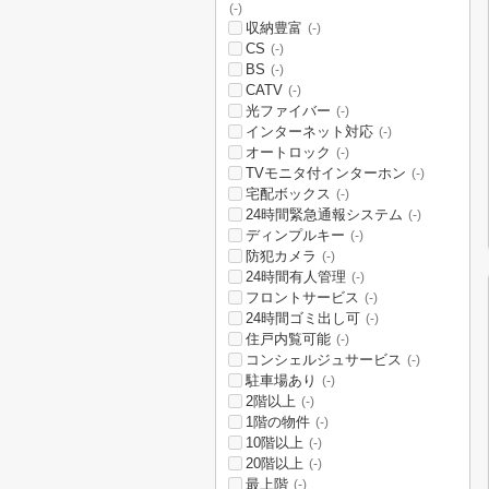
(-)
収納豊富
(-)
CS
(-)
BS
(-)
CATV
(-)
光ファイバー
(-)
インターネット対応
(-)
オートロック
(-)
TVモニタ付インターホン
(-)
宅配ボックス
(-)
24時間緊急通報システム
(-)
ディンプルキー
(-)
防犯カメラ
(-)
24時間有人管理
(-)
フロントサービス
(-)
24時間ゴミ出し可
(-)
住戸内覧可能
(-)
コンシェルジュサービス
(-)
駐車場あり
(-)
2階以上
(-)
1階の物件
(-)
10階以上
(-)
20階以上
(-)
最上階
(-)