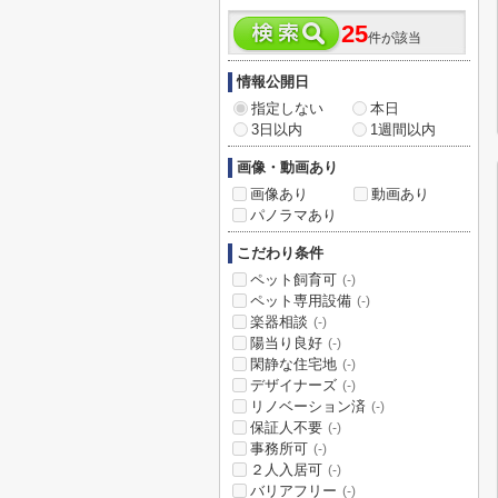
25
件が該当
情報公開日
指定しない
本日
3日以内
1週間以内
画像・動画あり
画像あり
動画あり
パノラマあり
こだわり条件
ペット飼育可
(-)
ペット専用設備
(-)
楽器相談
(-)
陽当り良好
(-)
閑静な住宅地
(-)
デザイナーズ
(-)
リノベーション済
(-)
保証人不要
(-)
事務所可
(-)
２人入居可
(-)
バリアフリー
(-)