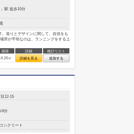
目
」駅 徒歩10分
造
す。造りとデザインに関して、自信をも
場所が平坦なのは、ランニングをする上
面積
詳細
検討リスト
16.20㎡
詳細を見る
追加する
目12-15
歩9分
コンクリート