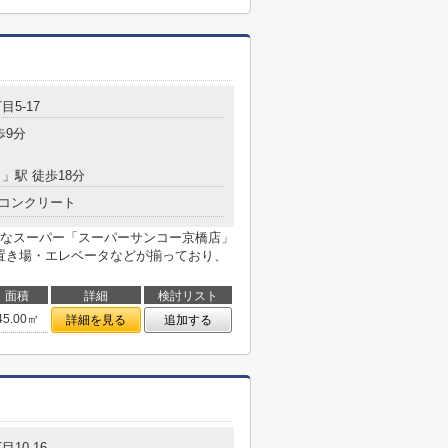
目5-17
歩9分
目
」駅 徒歩18分
コンクリート
なスーパー「スーパーサンコー京橋店」
み置き場・エレベータなどが揃っており、
面積
詳細
検討リスト
45.00㎡
詳細を見る
追加する
目10-16