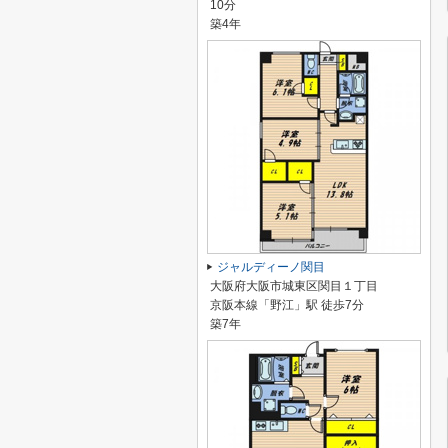
10分
築4年
ジャルディーノ関目
大阪府大阪市城東区関目１丁目
京阪本線「野江」駅 徒歩7分
築7年