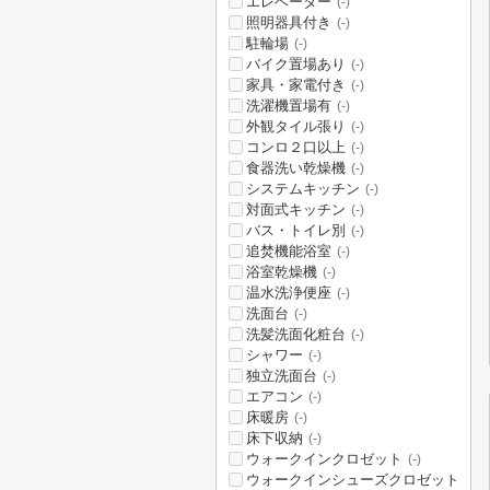
エレベーター
(-)
照明器具付き
(-)
駐輪場
(-)
バイク置場あり
(-)
家具・家電付き
(-)
洗濯機置場有
(-)
外観タイル張り
(-)
コンロ２口以上
(-)
食器洗い乾燥機
(-)
システムキッチン
(-)
対面式キッチン
(-)
バス・トイレ別
(-)
追焚機能浴室
(-)
浴室乾燥機
(-)
温水洗浄便座
(-)
洗面台
(-)
洗髪洗面化粧台
(-)
シャワー
(-)
独立洗面台
(-)
エアコン
(-)
床暖房
(-)
床下収納
(-)
ウォークインクロゼット
(-)
ウォークインシューズクロゼット