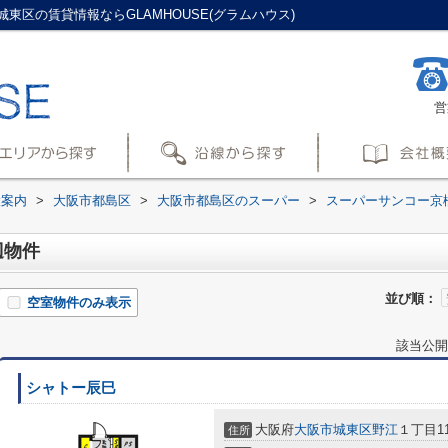
区の賃貸情報ならGLAMHOUSE(グラムハウス)
営
設案内
>
大阪市都島区
>
大阪市都島区のスーパー
>
スーパーサンコー京
辺物件
並び順：
空室物件のみ表示
該当公開
シャトー辰巳
大阪府
大阪市城東区
野江
１丁目11
住所