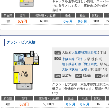
キャッスル山本の詳しい情報。スーパー
りの条件として多い、駅徒歩10分の物
当社ス...
所在階
賃料
管理費・共益費
敷金
礼金
間取り
5
万円
0ヶ月
0ヶ月
3階
6,000円
1DK
2
グラン・ピア京橋
大阪府
大阪市城東区
野江
２丁目
住所
交通
京阪本線
「
野江
」駅 徒歩9分
地下鉄谷町線
「
野江内代
」駅 徒
大阪環状線
「
京橋
」駅 徒歩14分
築37年
5階建
鉄筋
築年
階数
構造
グラン・ピア京橋：京阪本線野江駅にも
橋店まで徒歩6分で行けます。場所が平
いポ...
所在階
賃料
管理費・共益費
敷金
礼金
間取り
5
万円
0ヶ月
0ヶ月
4階
5,000円
1R