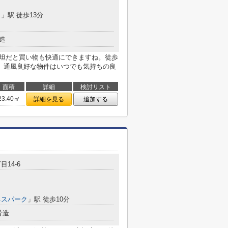
目
」駅 徒歩13分
造
平坦だと買い物も快適にできますね。徒歩
。通風良好な物件はいつでも気持ちの良
面積
詳細
検討リスト
23.40㎡
詳細を見る
追加する
目14-6
ネスパーク
」駅 徒歩10分
骨造