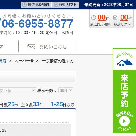
最終更新：2026年08月07日
00
00
件
件
最近見た物件
検討リスト
業時間：10：00～18：30
定休日：水曜日
橋店
>
スーパーサンコー京橋店の近くの
表示件数：
25
33
1-25
件数
棟 空き数
件
棟表示
-13