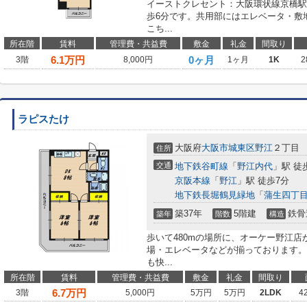
イーストクレセント：大阪環状線京橋駅
歩6分です。共用部にはエレベータ・敷
こち...
所在階
賃料
管理費・共益費
敷金
礼金
間取り
6.1
万円
0ヶ月
3階
8,000円
1ヶ月
1K
2
ラピスたけ
大阪府
大阪市城東区
野江
２丁目
住所
交通
地下鉄谷町線
「
野江内代
」駅 徒
京阪本線
「
野江
」駅 徒歩7分
地下鉄長堀鶴見緑地
「
蒲生四丁
築37年
5階建
鉄骨
築年
階数
構造
歩いて480mの場所に、オーケー野江
場・エレベータなどが揃っております。
も快...
所在階
賃料
管理費・共益費
敷金
礼金
間取り
6.7
万円
3階
5,000円
5万円
5万円
2LDK
4