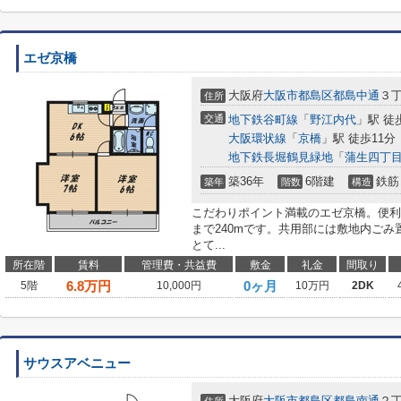
エゼ京橋
大阪府
大阪市都島区
都島中通
３丁
住所
交通
地下鉄谷町線
「
野江内代
」駅 徒
大阪環状線
「
京橋
」駅 徒歩11分
地下鉄長堀鶴見緑地
「
蒲生四丁
築36年
6階建
鉄筋
築年
階数
構造
こだわりポイント満載のエゼ京橋。便利
まで240mです。共用部には敷地内ご
とて...
所在階
賃料
管理費・共益費
敷金
礼金
間取り
6.8
万円
0ヶ月
5階
10,000円
10万円
2DK
サウスアベニュー
大阪府
大阪市都島区
都島南通
２丁