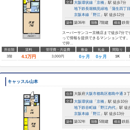
交通
大阪環状線
「
京橋
」駅 徒歩7分
地下鉄長堀鶴見緑地
「
蒲生四丁
京阪本線
「
野江
」駅 徒歩12分
築36年
7階建
鉄骨
築年
階数
構造
スーパーサンコー京橋店まで徒歩7分で
って情報を提供できるマンションです。
で抑...
所在階
賃料
管理費・共益費
敷金
礼金
間取り
4.1
万円
0ヶ月
0ヶ月
3階
3,000円
1K
キャッスル山本
大阪府
大阪市都島区
都島中通
３丁
住所
交通
大阪環状線
「
京橋
」駅 徒歩10分
地下鉄谷町線
「
野江内代
」駅 徒
京阪本線
「
野江
」駅 徒歩13分
築32年
5階建
鉄筋
築年
階数
構造