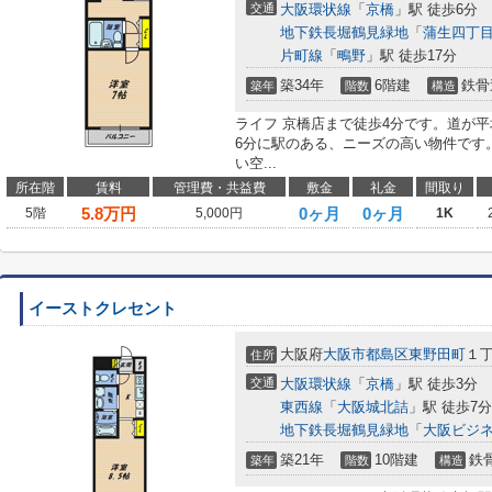
交通
大阪環状線
「
京橋
」駅 徒歩6分
地下鉄長堀鶴見緑地
「
蒲生四丁
片町線
「
鴫野
」駅 徒歩17分
築34年
6階建
鉄骨
築年
階数
構造
ライフ 京橋店まで徒歩4分です。道が
6分に駅のある、ニーズの高い物件です
い空...
所在階
賃料
管理費・共益費
敷金
礼金
間取り
5.8
万円
0ヶ月
0ヶ月
5階
5,000円
1K
イーストクレセント
大阪府
大阪市都島区
東野田町
１丁
住所
交通
大阪環状線
「
京橋
」駅 徒歩3分
東西線
「
大阪城北詰
」駅 徒歩7分
地下鉄長堀鶴見緑地
「
大阪ビジ
築21年
10階建
鉄
築年
階数
構造