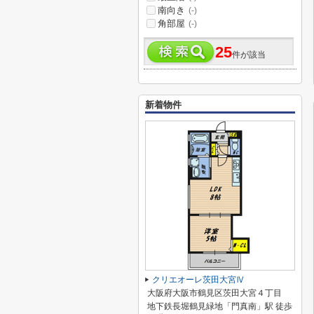
南向き
(-)
角部屋
(-)
25
件が該当
新着物件
クリエオーレ茨田大宮Ⅳ
大阪府大阪市鶴見区茨田大宮４丁目
地下鉄長堀鶴見緑地「門真南」駅 徒歩