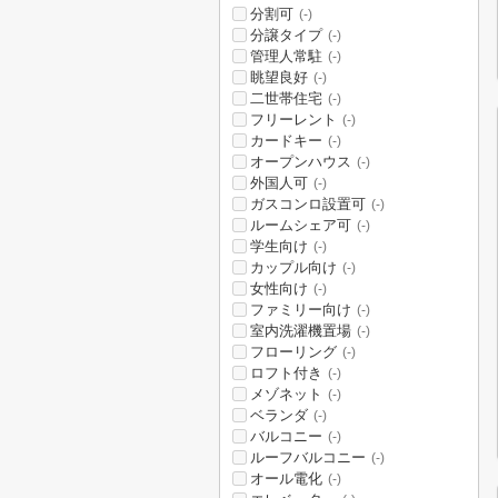
分割可
(-)
分譲タイプ
(-)
管理人常駐
(-)
眺望良好
(-)
二世帯住宅
(-)
フリーレント
(-)
カードキー
(-)
オープンハウス
(-)
外国人可
(-)
ガスコンロ設置可
(-)
ルームシェア可
(-)
学生向け
(-)
カップル向け
(-)
女性向け
(-)
ファミリー向け
(-)
室内洗濯機置場
(-)
フローリング
(-)
ロフト付き
(-)
メゾネット
(-)
ベランダ
(-)
バルコニー
(-)
ルーフバルコニー
(-)
オール電化
(-)