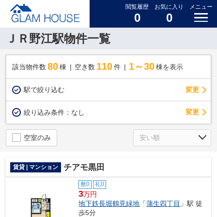
閲覧履歴
お気に入り
メニュー
0
0
ＪＲ野江駅物件一覧
80
110
1～30
該当物件数
棟
空き数
件
棟を表示
駅で絞り込む
変更
変更
絞り込み条件：
なし
空室のみ
チアモ黒田
賃貸 | マンション
敷0
礼0
3
万円
地下鉄長堀鶴見緑地
「
蒲生四丁目
」駅 徒
歩5分