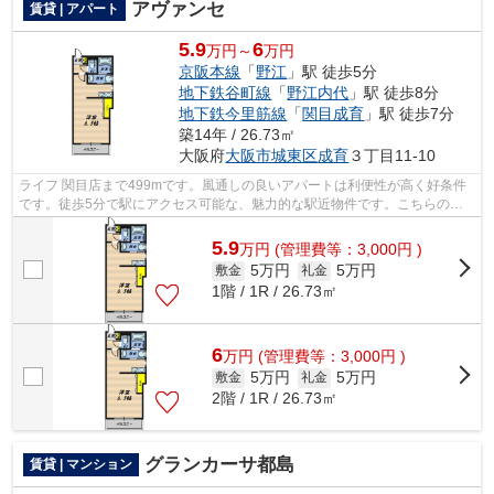
アヴァンセ
賃貸 | アパート
5.9
6
万円～
万円
京阪本線
「
野江
」駅 徒歩5分
地下鉄谷町線
「
野江内代
」駅 徒歩8分
地下鉄今里筋線
「
関目成育
」駅 徒歩7分
築14年 / 26.73㎡
大阪府
大阪市城東区
成育
３丁目11-10
ライフ 関目店まで499mです。風通しの良いアパートは利便性が高く好条件
です。徒歩5分で駅にアクセス可能な、魅力的な駅近物件です。こちらの物
件はアパートです。物件情報が豊富な当...
5.9
万
円
(管理費等：3,000円 )
5万円
5万円
敷金
礼金
1階 / 1R / 26.73㎡
6
万
円
(管理費等：3,000円 )
5万円
5万円
敷金
礼金
2階 / 1R / 26.73㎡
グランカーサ都島
賃貸 | マンション