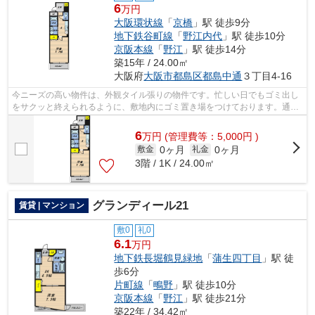
6
万円
大阪環状線
「
京橋
」駅 徒歩9分
地下鉄谷町線
「
野江内代
」駅 徒歩10分
京阪本線
「
野江
」駅 徒歩14分
築15年 / 24.00㎡
大阪府
大阪市都島区
都島中通
３丁目4-16
今ニーズの高い物件は、外観タイル張りの物件です。忙しい日でもゴミ出し
をサクッと終えられるように、敷地内にゴミ置き場をつけております。通風
システムが整った換気がしやすい物件...
6
万
円
(管理費等：5,000円 )
0ヶ月
0ヶ月
敷金
礼金
3階 / 1K / 24.00㎡
グランディール21
賃貸 | マンション
敷0
礼0
6.1
万円
地下鉄長堀鶴見緑地
「
蒲生四丁目
」駅 徒
歩6分
片町線
「
鴫野
」駅 徒歩10分
京阪本線
「
野江
」駅 徒歩21分
築22年 / 34.42㎡