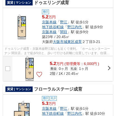
ドゥエリング成育
賃貸 | マンション
敷0
5.2
万円
京阪本線
「
野江
」駅 徒歩1分
地下鉄谷町線
「
野江内代
」駅 徒歩9分
京阪本線
「
関目
」駅 徒歩9分
築23年 / 20.45㎡
大阪府
大阪市城東区
成育
２丁目3-21
ドゥエリング成育：京阪本線野江駅にも近くて便利。「ホームセンターコー
ナン 関目店」まで徒歩5分と、歩いて行ける距離に位置しています。住環境
がよく通風良好で日も入るマンション...
5.2
万
円
(管理費等：6,000円 )
0ヶ月
1ヶ月
敷金
礼金
2階 / 1K / 20.45㎡
フローラルステージ成育
賃貸 | マンション
敷0
礼0
5.3
万円
京阪本線
「
野江
」駅 徒歩1分
地下鉄谷町線
「
野江内代
」駅 徒歩10分