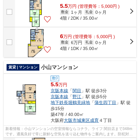
5.5
万
円
(管理費等：5,000円 )
1ヶ月
0ヶ月
敷金
礼金
4階 / 2DK / 35.00㎡
6
万
円
(管理費等：5,000円 )
6万円
0ヶ月
敷金
礼金
4階 / 1DK / 35.00㎡
小山マンション
賃貸 | マンション
敷0
5.5
万円
京阪本線
「
関目
」駅 徒歩3分
京阪本線
「
野江
」駅 徒歩5分
地下鉄長堀鶴見緑地
「
蒲生四丁目
」駅 徒
歩15分
築47年 / 40.00㎡
大阪府
大阪市城東区
成育
４丁目
新着情報：小山マンションの空室情報ならコチラ。ライフ 関目店まで348m
です。通風良好で常に新鮮な空気を送り込む物件をご案内します。防犯対策
もバッチリなマンションタイプの物件で...