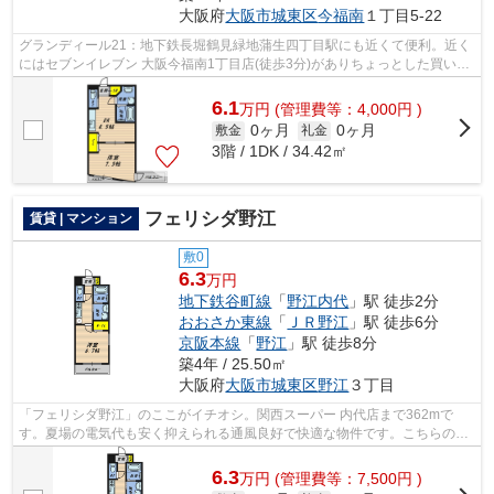
大阪府
大阪市城東区
今福南
１丁目5-22
グランディール21：地下鉄長堀鶴見緑地蒲生四丁目駅にも近くて便利。近く
にはセブンイレブン 大阪今福南1丁目店(徒歩3分)がありちょっとした買い物
に便利です。こだわりの条件として多...
6.1
万
円
(管理費等：4,000円 )
0ヶ月
0ヶ月
敷金
礼金
3階 / 1DK / 34.42㎡
フェリシダ野江
賃貸 | マンション
敷0
6.3
万円
地下鉄谷町線
「
野江内代
」駅 徒歩2分
おおさか東線
「
ＪＲ野江
」駅 徒歩6分
京阪本線
「
野江
」駅 徒歩8分
築4年 / 25.50㎡
大阪府
大阪市城東区
野江
３丁目
「フェリシダ野江」のここがイチオシ。関西スーパー 内代店まで362mで
す。夏場の電気代も安く抑えられる通風良好で快適な物件です。こちらの物
件は、敷地内ごみ置き場のある物件です。...
6.3
万
円
(管理費等：7,500円 )