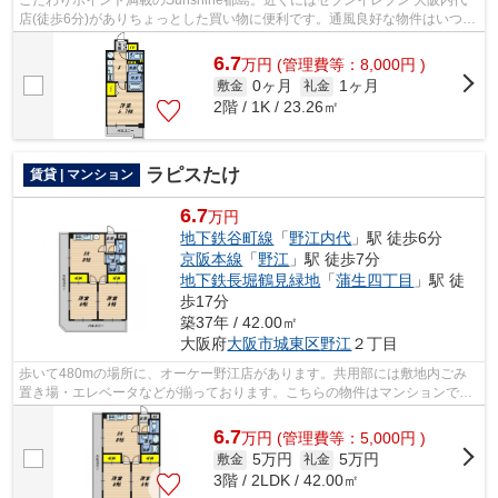
店(徒歩6分)がありちょっとした買い物に便利です。通風良好な物件はいつで
も気持ちの良い空間です。道が平坦だ...
6.7
万
円
(管理費等：8,000円 )
0ヶ月
1ヶ月
敷金
礼金
2階 / 1K / 23.26㎡
ラピスたけ
賃貸 | マンション
6.7
万円
地下鉄谷町線
「
野江内代
」駅 徒歩6分
京阪本線
「
野江
」駅 徒歩7分
地下鉄長堀鶴見緑地
「
蒲生四丁目
」駅 徒
歩17分
築37年 / 42.00㎡
大阪府
大阪市城東区
野江
２丁目
歩いて480mの場所に、オーケー野江店があります。共用部には敷地内ごみ
置き場・エレベータなどが揃っております。こちらの物件はマンションで
す。いつでも快適空間を味わえる通風良好...
6.7
万
円
(管理費等：5,000円 )
5万円
5万円
敷金
礼金
3階 / 2LDK / 42.00㎡