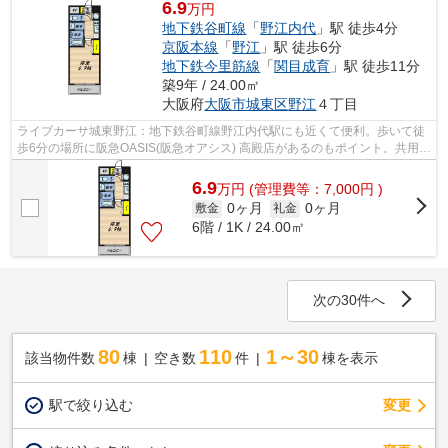
6.9
万円
地下鉄谷町線
「
野江内代
」駅 徒歩4分
京阪本線
「
野江
」駅 徒歩6分
地下鉄今里筋線
「
関目成育
」駅 徒歩11分
築9年 / 24.00㎡
大阪府
大阪市城東区
野江
４丁目
ライブカーサ城東野江：地下鉄谷町線野江内代駅にも近くて便利。歩いて徒
歩6分の場所に阪急OASIS(阪急オアシス) 高殿店があるのもポイント。共用部
にはエレベータ・敷地内ごみ置き場な...
6.9
万
円
(管理費等：7,000円 )
0ヶ月
0ヶ月
敷金
礼金
6階 / 1K / 24.00㎡
次の30件へ
80
110
1～30
該当物件数
棟
空き数
件
棟を表示
駅で絞り込む
変更