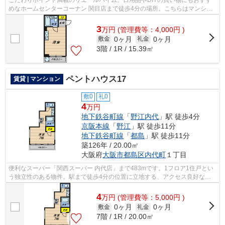
こだわりポイント満載のリエールハイム。日用品やDIYの買い物にもおすす
めなホームセンターコーナン 関目店まで徒歩4分の場所。こちらはマンショ
ンタイプになります。風通しが良く、湿...
3
万
円
(管理費等：4,000円 )
0ヶ月
0ヶ月
敷金
礼金
3階 / 1R / 15.39㎡
ペントハウス17
賃貸 | マンション
敷0
礼0
4
万円
地下鉄谷町線
「
野江内代
」駅 徒歩4分
京阪本線
「
野江
」駅 徒歩11分
地下鉄谷町線
「
都島
」駅 徒歩11分
築126年 / 20.00㎡
大阪府
大阪市都島区
内代町
１丁目
便利なスーパー「関西スーパー 内代店」まで483mです。1フロア1住戸とい
う独立性のある物件。駅まで徒歩4分の位置に立地する、アクセス良好な物
件です。場所が平坦なのは、ランニング...
4
万
円
(管理費等：5,000円 )
0ヶ月
0ヶ月
敷金
礼金
7階 / 1R / 20.00㎡