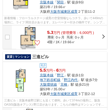
京阪本線
「
関目
」駅 徒歩9分
築21年 / 19.66㎡
大阪府
大阪市城東区
成育
２丁目11-2
新着情報：フローラルステージ成育の空室情報ならコチラ。歩いて449mの
場所に、ライフ 関目店があります。エレベーター付きの物件です。シンプル
ながらも風の通り道がしっかり造られて...
5.3
万
円
(管理費等：6,000円 )
0ヶ月
0ヶ月
敷金
礼金
4階 / 1K / 19.66㎡
三進ビル
賃貸 | マンション
礼0
5.5
6
万円～
万円
京阪本線
「
野江
」駅 徒歩1分
地下鉄谷町線
「
野江内代
」駅 徒歩7分
大阪環状線
「
京橋
」駅 徒歩21分
築53年 / 35.00㎡
大阪府
大阪市城東区
成育
３丁目2-12
三進ビル：京阪本線野江駅にも近くて便利。歩いて374mの場所に、阪急
OASIS(阪急オアシス) 野江店があります。こちらの物件はマンションです。
徒歩1分で駅にアクセスできる物件です。大...