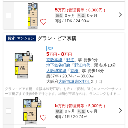
です。当社スタッフが地域の賃貸情報を...
5
万
円
(管理費等：6,000円 )
0ヶ月
0ヶ月
敷金
礼金
3階 / 1DK / 24.90㎡
グラン・ピア京橋
賃貸 | マンション
敷0
5
8
万円～
万円
京阪本線
「
野江
」駅 徒歩9分
地下鉄谷町線
「
野江内代
」駅 徒歩10分
大阪環状線
「
京橋
」駅 徒歩14分
築37年 / 20.74㎡～39.60㎡
大阪府
大阪市城東区
野江
２丁目
グラン・ピア京橋：京阪本線野江駅にも近くて便利。近くのスーパーサンコ
ー京橋店まで徒歩6分で行けます。場所が平坦なのは、ランニングをする上
で抑えたいポイントですね。四季折々の...
5
万
円
(管理費等：5,000円 )
0ヶ月
0ヶ月
敷金
礼金
4階 / 1R / 20.74㎡