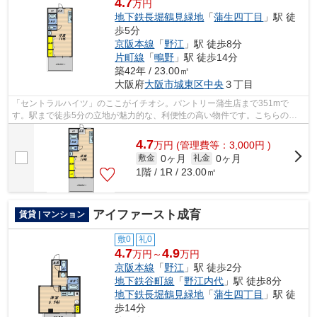
4.7
万円
地下鉄長堀鶴見緑地
「
蒲生四丁目
」駅 徒
歩5分
京阪本線
「
野江
」駅 徒歩8分
片町線
「
鴫野
」駅 徒歩14分
築42年 / 23.00㎡
大阪府
大阪市城東区
中央
３丁目
「セントラルハイツ」のここがイチオシ。パントリー蒲生店まで351mで
す。駅まで徒歩5分の立地が魅力的な、利便性の高い物件です。こちらの物
件はマンションです。大阪市城東区エリアと...
4.7
万
円
(管理費等：3,000円 )
0ヶ月
0ヶ月
敷金
礼金
1階 / 1R / 23.00㎡
アイファースト成育
賃貸 | マンション
敷0
礼0
4.7
4.9
万円～
万円
京阪本線
「
野江
」駅 徒歩2分
地下鉄谷町線
「
野江内代
」駅 徒歩8分
地下鉄長堀鶴見緑地
「
蒲生四丁目
」駅 徒
歩14分