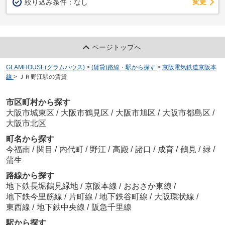
変更
絞り込み条件：
なし
ページトップへ
GLAMHOUSE(グラムハウス)
>
(賃貸)路線・駅から探す
>
京阪電気鉄道京阪本
線
>
ＪＲ野江駅の賃貸
市区町村から探す
大阪市城東区
/
大阪市鶴見区
/
大阪市旭区
/
大阪市都島区
/
大阪市北区
町名から探す
今福南
/
関目
/
内代町
/
野江
/
高殿
/
諸口
/
成育
/
鶴見
/
緑
/
蒲生
路線から探す
地下鉄長堀鶴見緑地
/
京阪本線
/
おおさか東線
/
地下鉄今里筋線
/
片町線
/
地下鉄谷町線
/
大阪環状線
/
東西線
/
地下鉄中央線
/
阪急千里線
駅から探す