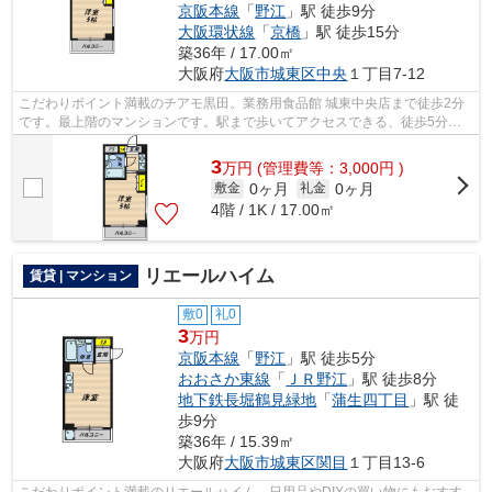
京阪本線
「
野江
」駅 徒歩9分
大阪環状線
「
京橋
」駅 徒歩15分
築36年 / 17.00㎡
大阪府
大阪市城東区
中央
１丁目7-12
こだわりポイント満載のチアモ黒田。業務用食品館 城東中央店まで徒歩2分
です。最上階のマンションです。駅まで歩いてアクセスできる、徒歩5分の
距離に立地する物件です。大阪市城東区...
3
万
円
(管理費等：3,000円 )
0ヶ月
0ヶ月
敷金
礼金
4階 / 1K / 17.00㎡
リエールハイム
賃貸 | マンション
敷0
礼0
3
万円
京阪本線
「
野江
」駅 徒歩5分
おおさか東線
「
ＪＲ野江
」駅 徒歩8分
地下鉄長堀鶴見緑地
「
蒲生四丁目
」駅 徒
歩9分
築36年 / 15.39㎡
大阪府
大阪市城東区
関目
１丁目13-6