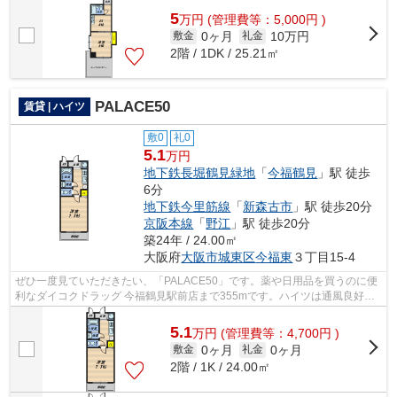
5
万
円
(管理費等：5,000円 )
0ヶ月
10万円
敷金
礼金
2階 / 1DK / 25.21㎡
PALACE50
賃貸 | ハイツ
敷0
礼0
5.1
万円
地下鉄長堀鶴見緑地
「
今福鶴見
」駅 徒歩
6分
地下鉄今里筋線
「
新森古市
」駅 徒歩20分
京阪本線
「
野江
」駅 徒歩20分
築24年 / 24.00㎡
大阪府
大阪市城東区
今福東
３丁目15-4
ぜひ一度見ていただきたい、「PALACE50」です。薬や日用品を買うのに便
利なダイコクドラッグ 今福鶴見駅前店まで355mです。ハイツは通風良好な
空間です。駅まで平坦なエリアに位置する...
5.1
万
円
(管理費等：4,700円 )
0ヶ月
0ヶ月
敷金
礼金
2階 / 1K / 24.00㎡