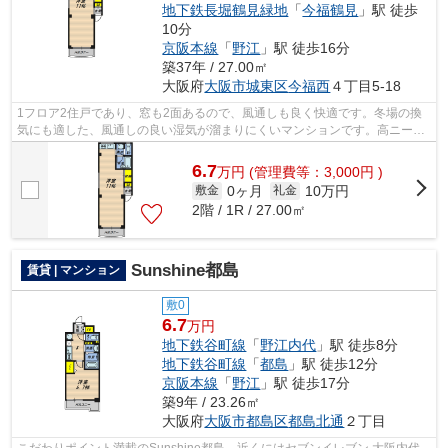
地下鉄長堀鶴見緑地
「
今福鶴見
」駅 徒歩
10分
京阪本線
「
野江
」駅 徒歩16分
築37年 / 27.00㎡
大阪府
大阪市城東区
今福西
４丁目5-18
1フロア2住戸であり、窓も2面あるので、風通しも良く快適です。冬場の換
気にも適した、風通しの良い湿気が溜まりにくいマンションです。高ニーズ
な駅近の物件で、徒歩5分で駅に行くこ...
6.7
万
円
(管理費等：3,000円 )
0ヶ月
10万円
敷金
礼金
2階 / 1R / 27.00㎡
Sunshine都島
賃貸 | マンション
敷0
6.7
万円
地下鉄谷町線
「
野江内代
」駅 徒歩8分
地下鉄谷町線
「
都島
」駅 徒歩12分
京阪本線
「
野江
」駅 徒歩17分
築9年 / 23.26㎡
大阪府
大阪市都島区
都島北通
２丁目
こだわりポイント満載のSunshine都島。近くにはセブンイレブン 大阪内代