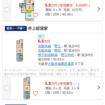
5.5
万
円
(管理費等：5,000円 )
0ヶ月
10万円
敷金
礼金
4階 / 2DK / 40.00㎡
井上邸貸家
賃貸 | 一戸建て
敷0
5.5
万円
京阪本線
「
野江
」駅 徒歩4分
京阪本線
「
関目
」駅 徒歩5分
地下鉄谷町線
「
野江内代
」駅 徒歩9分
築126年 / 30.63㎡
大阪府
大阪市城東区
成育
３丁目
ホームセンター「ホームセンターコーナン 関目店」まで、徒歩5分。駅まで
徒歩4分の立地が魅力的な、利便性の高い物件です。行き先に応じて駅を選
べる2駅利用可能な一戸建てです。通風...
5.5
万
円
(管理費等：- )
0ヶ月
1ヶ月
敷金
礼金
1階 / 1DK / 30.63㎡