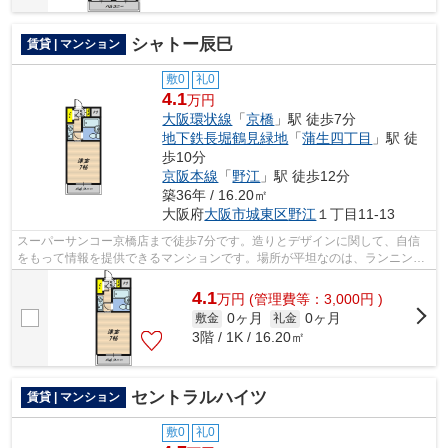
シャトー辰巳
賃貸 | マンション
敷0
礼0
4.1
万円
大阪環状線
「
京橋
」駅 徒歩7分
地下鉄長堀鶴見緑地
「
蒲生四丁目
」駅 徒
歩10分
京阪本線
「
野江
」駅 徒歩12分
築36年 / 16.20㎡
大阪府
大阪市城東区
野江
１丁目11-13
スーパーサンコー京橋店まで徒歩7分です。造りとデザインに関して、自信
をもって情報を提供できるマンションです。場所が平坦なのは、ランニング
をする上で抑えたいポイントですね。高...
4.1
万
円
(管理費等：3,000円 )
0ヶ月
0ヶ月
敷金
礼金
3階 / 1K / 16.20㎡
セントラルハイツ
賃貸 | マンション
敷0
礼0