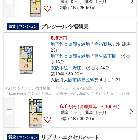
0ヶ月
1ヶ月
敷金
礼金
2階 / 1K / 25.50㎡
プレジール今福鶴見
賃貸 | マンション
6.6
万円
地下鉄長堀鶴見緑地
「
今福鶴見
」駅 徒歩
2分
地下鉄長堀鶴見緑地
「
蒲生四丁目
」駅 徒
歩16分
京阪本線
「
野江
」駅 徒歩24分
築19年 / 30.20㎡
大阪府
大阪市鶴見区
鶴見
４丁目1-21
気になるイチオシ物件情報：「プレジール今福鶴見」。スーパー
「Izumiya(イズミヤ) 今福店」が物件から400mのところにあります。共用部
にはエレベータ・敷地内ごみ置き場などが揃って...
6.6
万
円
(管理費等：6,100円 )
1ヶ月
1ヶ月
敷金
礼金
7階 / 1K / 30.20㎡
リブリ・エクセルハート
賃貸 | マンション