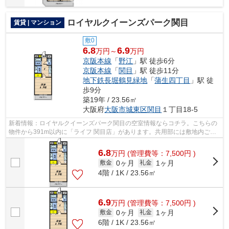
ロイヤルクイーンズパーク関目
賃貸 | マンション
敷0
6.8
6.9
万円～
万円
京阪本線
「
野江
」駅 徒歩6分
京阪本線
「
関目
」駅 徒歩11分
地下鉄長堀鶴見緑地
「
蒲生四丁目
」駅 徒
歩9分
築19年 / 23.56㎡
大阪府
大阪市城東区
関目
１丁目18-5
新着情報：ロイヤルクイーンズパーク関目の空室情報ならコチラ。こちらの
物件から391m以内に「ライフ 関目店」があります。共用部には敷地内ごみ
置き場・エレベータなどが揃っておりま...
6.8
万
円
(管理費等：7,500円 )
0ヶ月
1ヶ月
敷金
礼金
4階 / 1K / 23.56㎡
6.9
万
円
(管理費等：7,500円 )
0ヶ月
1ヶ月
敷金
礼金
6階 / 1K / 23.56㎡