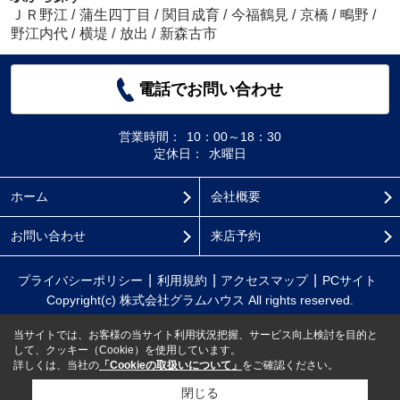
ＪＲ野江
/
蒲生四丁目
/
関目成育
/
今福鶴見
/
京橋
/
鴫野
/
野江内代
/
横堤
/
放出
/
新森古市
電話でお問い合わせ
営業時間：
10：00～18：30
定休日：
水曜日
ホーム
会社概要
お問い合わせ
来店予約
プライバシーポリシー
利用規約
アクセスマップ
PCサイト
Copyright(c) 株式会社グラムハウス All rights reserved.
当サイトでは、お客様の当サイト利用状況把握、サービス向上検討を目的と
して、クッキー（Cookie）を使用しています。
詳しくは、当社の
「Cookieの取扱いについて」
をご確認ください。
閉じる