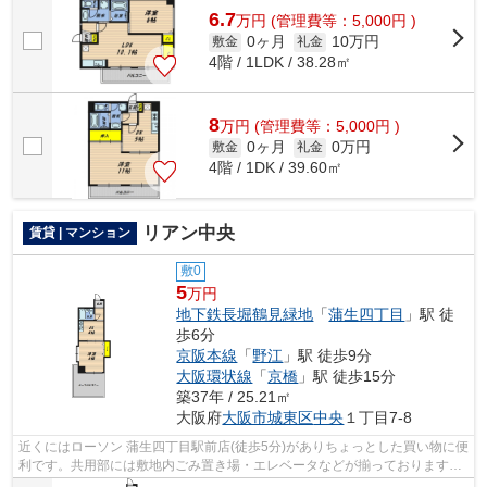
6.7
万
円
(管理費等：5,000円 )
0ヶ月
10万円
敷金
礼金
4階 / 1LDK / 38.28㎡
8
万
円
(管理費等：5,000円 )
0ヶ月
0万円
敷金
礼金
4階 / 1DK / 39.60㎡
リアン中央
賃貸 | マンション
敷0
5
万円
地下鉄長堀鶴見緑地
「
蒲生四丁目
」駅 徒
歩6分
京阪本線
「
野江
」駅 徒歩9分
大阪環状線
「
京橋
」駅 徒歩15分
築37年 / 25.21㎡
大阪府
大阪市城東区
中央
１丁目7-8
近くにはローソン 蒲生四丁目駅前店(徒歩5分)がありちょっとした買い物に便
利です。共用部には敷地内ごみ置き場・エレベータなどが揃っております。
外観タイル張りは、マンションの個...