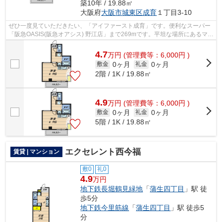
築10年 / 19.88㎡
大阪府
大阪市城東区
成育
１丁目3-10
ぜひ一度見ていただきたい、「アイファースト成育」です。便利なスーパー
「阪急OASIS(阪急オアシス) 野江店」まで269mです。平坦な場所にあるマン
ションなら毎日の移動も快適です。こ...
4.7
万
円
(管理費等：6,000円 )
0ヶ月
0ヶ月
敷金
礼金
2階 / 1K / 19.88㎡
4.9
万
円
(管理費等：6,000円 )
0ヶ月
0ヶ月
敷金
礼金
5階 / 1K / 19.88㎡
エクセレント西今福
賃貸 | マンション
敷0
礼0
4.9
万円
地下鉄長堀鶴見緑地
「
蒲生四丁目
」駅 徒
歩5分
地下鉄今里筋線
「
蒲生四丁目
」駅 徒歩5
分