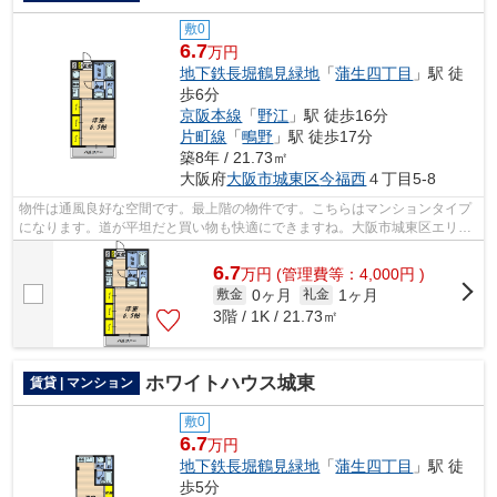
敷0
6.7
万円
地下鉄長堀鶴見緑地
「
蒲生四丁目
」駅 徒
歩6分
京阪本線
「
野江
」駅 徒歩16分
片町線
「
鴫野
」駅 徒歩17分
築8年 / 21.73㎡
大阪府
大阪市城東区
今福西
４丁目5-8
物件は通風良好な空間です。最上階の物件です。こちらはマンションタイプ
になります。道が平坦だと買い物も快適にできますね。大阪市城東区エリア
にある賃貸情報のことなら、地域に密...
6.7
万
円
(管理費等：4,000円 )
0ヶ月
1ヶ月
敷金
礼金
3階 / 1K / 21.73㎡
ホワイトハウス城東
賃貸 | マンション
敷0
6.7
万円
地下鉄長堀鶴見緑地
「
蒲生四丁目
」駅 徒
歩5分