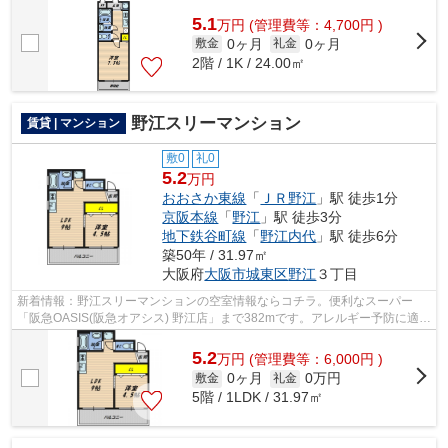
5.1
万
円
(管理費等：4,700円 )
0ヶ月
0ヶ月
敷金
礼金
2階 / 1K / 24.00㎡
野江スリーマンション
賃貸 | マンション
敷0
礼0
5.2
万円
おおさか東線
「
ＪＲ野江
」駅 徒歩1分
京阪本線
「
野江
」駅 徒歩3分
地下鉄谷町線
「
野江内代
」駅 徒歩6分
築50年 / 31.97㎡
大阪府
大阪市城東区
野江
３丁目
新着情報：野江スリーマンションの空室情報ならコチラ。便利なスーパー
「阪急OASIS(阪急オアシス) 野江店」まで382mです。アレルギー予防に適し
た、通気性の良い安心のマンションです...
5.2
万
円
(管理費等：6,000円 )
0ヶ月
0万円
敷金
礼金
5階 / 1LDK / 31.97㎡