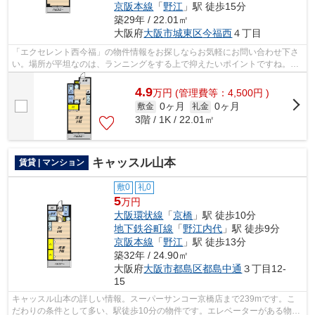
京阪本線
「
野江
」駅 徒歩15分
築29年 / 22.01㎡
大阪府
大阪市城東区
今福西
４丁目
「エクセレント西今福」の物件情報をお探しならお気軽にお問い合わせ下さ
い。場所が平坦なのは、ランニングをする上で抑えたいポイントですね。風
通しのよさが魅力のマンションです。...
4.9
万
円
(管理費等：4,500円 )
0ヶ月
0ヶ月
敷金
礼金
3階 / 1K / 22.01㎡
キャッスル山本
賃貸 | マンション
敷0
礼0
5
万円
大阪環状線
「
京橋
」駅 徒歩10分
地下鉄谷町線
「
野江内代
」駅 徒歩9分
京阪本線
「
野江
」駅 徒歩13分
築32年 / 24.90㎡
大阪府
大阪市都島区
都島中通
３丁目12-
15
キャッスル山本の詳しい情報。スーパーサンコー京橋店まで239mです。こ
だわりの条件として多い、駅徒歩10分の物件です。エレベーターがある物件