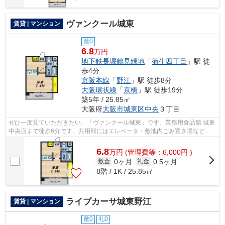
ヴァンクール城東
賃貸 | マンション
敷0
6.8
万円
地下鉄長堀鶴見緑地
「
蒲生四丁目
」駅 徒
歩4分
京阪本線
「
野江
」駅 徒歩8分
大阪環状線
「
京橋
」駅 徒歩19分
築5年 / 25.85㎡
大阪府
大阪市城東区
中央
３丁目
ぜひ一度見ていただきたい、「ヴァンクール城東」です。業務用食品館 城東
中央店まで徒歩6分です。共用部にはエレベータ・敷地内ごみ置き場などが
揃っており、とても充実しています。...
6.8
万
円
(管理費等：6,000円 )
0ヶ月
0.5ヶ月
敷金
礼金
8階 / 1K / 25.85㎡
ライブカーサ城東野江
賃貸 | マンション
敷0
礼0