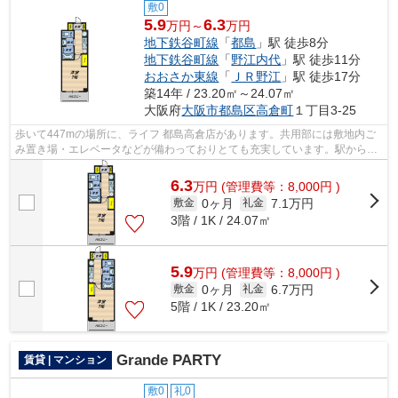
敷0
5.9
6.3
万円～
万円
地下鉄谷町線
「
都島
」駅 徒歩8分
地下鉄谷町線
「
野江内代
」駅 徒歩11分
おおさか東線
「
ＪＲ野江
」駅 徒歩17分
築14年 / 23.20㎡～24.07㎡
大阪府
大阪市都島区
高倉町
１丁目3-25
歩いて447mの場所に、ライフ 都島高倉店があります。共用部には敷地内ご
み置き場・エレベータなどが備わっておりとても充実しています。駅から徒
歩8分に立地する、魅力的な駅近物件で...
6.3
万
円
(管理費等：8,000円 )
0ヶ月
7.1万円
敷金
礼金
3階 / 1K / 24.07㎡
5.9
万
円
(管理費等：8,000円 )
0ヶ月
6.7万円
敷金
礼金
5階 / 1K / 23.20㎡
Grande PARTY
賃貸 | マンション
敷0
礼0