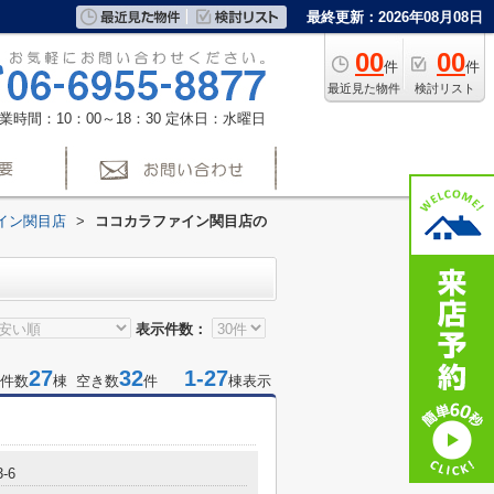
最終更新：2026年08月08日
00
00
件
件
最近見た物件
検討リスト
業時間：10：00～18：30
定休日：水曜日
イン関目店
>
ココカラファイン関目店の
表示件数：
27
32
1-27
件数
棟 空き数
件
棟表示
-6