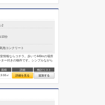
-2
歩10分
気泡コンクリート
室情報ならコチラ。歩いて449mの場所
ーター付きの物件です。シンプルながら
面積
詳細
検討リスト
19.66㎡
詳細を見る
追加する