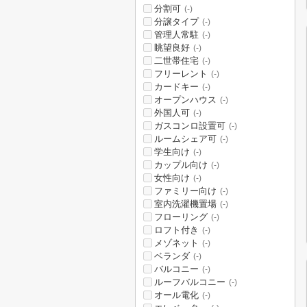
分割可
(-)
分譲タイプ
(-)
管理人常駐
(-)
眺望良好
(-)
二世帯住宅
(-)
フリーレント
(-)
カードキー
(-)
オープンハウス
(-)
外国人可
(-)
ガスコンロ設置可
(-)
ルームシェア可
(-)
学生向け
(-)
カップル向け
(-)
女性向け
(-)
ファミリー向け
(-)
室内洗濯機置場
(-)
フローリング
(-)
ロフト付き
(-)
メゾネット
(-)
ベランダ
(-)
バルコニー
(-)
ルーフバルコニー
(-)
オール電化
(-)