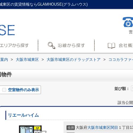
区の賃貸情報ならGLAMHOUSE(グラムハウス)
営
設案内
>
大阪市城東区
>
大阪市城東区のドラッグストア
>
ココカラファ
辺物件
並び順：
空室物件のみ表示
該当公開
リエールハイム
大阪府
大阪市城東区
関目
１丁目13
住所