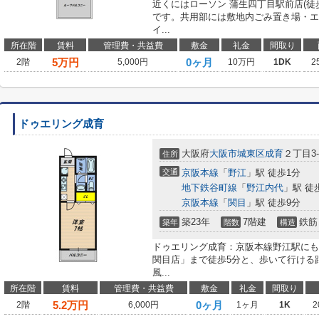
近くにはローソン 蒲生四丁目駅前店(徒
です。共用部には敷地内ごみ置き場・エ
イ...
所在階
賃料
管理費・共益費
敷金
礼金
間取り
5
万円
0ヶ月
2階
5,000円
10万円
1DK
2
ドゥエリング成育
大阪府
大阪市城東区
成育
２丁目3-
住所
交通
京阪本線
「
野江
」駅 徒歩1分
地下鉄谷町線
「
野江内代
」駅 徒
京阪本線
「
関目
」駅 徒歩9分
築23年
7階建
鉄筋
築年
階数
構造
ドゥエリング成育：京阪本線野江駅にも
関目店」まで徒歩5分と、歩いて行ける
風...
所在階
賃料
管理費・共益費
敷金
礼金
間取り
5.2
万円
0ヶ月
2階
6,000円
1ヶ月
1K
2