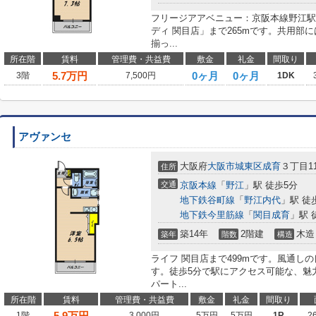
フリージアアベニュー：京阪本線野江駅
ディ 関目店」まで265mです。共用部
揃っ...
所在階
賃料
管理費・共益費
敷金
礼金
間取り
5.7
万円
0ヶ月
0ヶ月
3階
7,500円
1DK
アヴァンセ
大阪府
大阪市城東区
成育
３丁目11
住所
交通
京阪本線
「
野江
」駅 徒歩5分
地下鉄谷町線
「
野江内代
」駅 徒
地下鉄今里筋線
「
関目成育
」駅 
築14年
2階建
木造
築年
階数
構造
ライフ 関目店まで499mです。風通し
す。徒歩5分で駅にアクセス可能な、魅
パート...
所在階
賃料
管理費・共益費
敷金
礼金
間取り
5.9
万円
1階
3,000円
5万円
5万円
1R
2