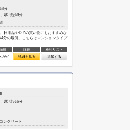
歩8分
目
」駅 徒歩9分
造
。日用品やDIYの買い物にもおすすめな
歩4分の場所。こちらはマンションタイプ
面積
詳細
検討リスト
5.39㎡
詳細を見る
追加する
8
目
」駅 徒歩6分
コンクリート