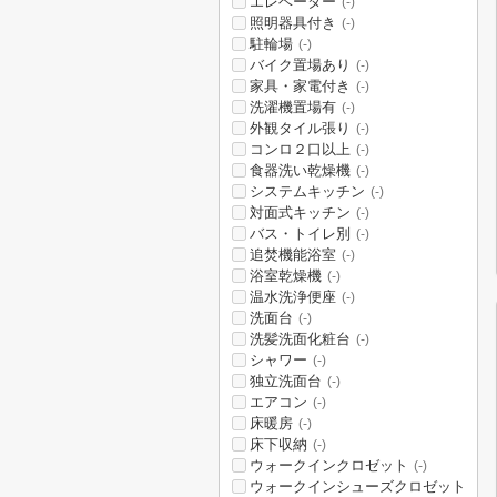
エレベーター
(-)
照明器具付き
(-)
駐輪場
(-)
バイク置場あり
(-)
家具・家電付き
(-)
洗濯機置場有
(-)
外観タイル張り
(-)
コンロ２口以上
(-)
食器洗い乾燥機
(-)
システムキッチン
(-)
対面式キッチン
(-)
バス・トイレ別
(-)
追焚機能浴室
(-)
浴室乾燥機
(-)
温水洗浄便座
(-)
洗面台
(-)
洗髪洗面化粧台
(-)
シャワー
(-)
独立洗面台
(-)
エアコン
(-)
床暖房
(-)
床下収納
(-)
ウォークインクロゼット
(-)
ウォークインシューズクロゼット