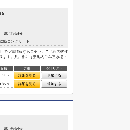
-5
目
」駅 徒歩9分
鉄筋コンクリート
目の空室情報ならコチラ。こちらの物件
あります。共用部には敷地内ごみ置き場・
面積
詳細
検討リスト
3.56㎡
詳細を見る
追加する
3.56㎡
詳細を見る
追加する
目
」駅 徒歩4分