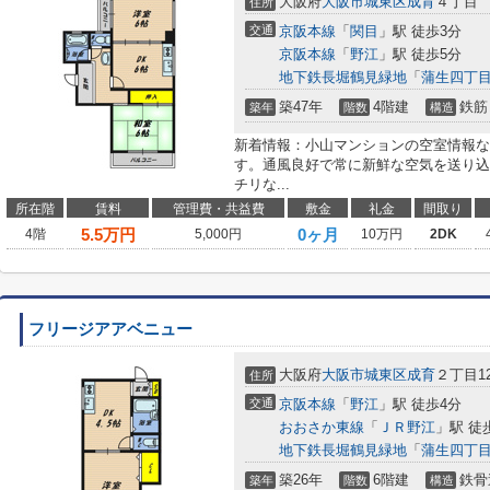
大阪府
大阪市城東区
成育
４丁目
住所
交通
京阪本線
「
関目
」駅 徒歩3分
京阪本線
「
野江
」駅 徒歩5分
地下鉄長堀鶴見緑地
「
蒲生四丁
築47年
4階建
鉄筋
築年
階数
構造
新着情報：小山マンションの空室情報なら
す。通風良好で常に新鮮な空気を送り込
チリな...
所在階
賃料
管理費・共益費
敷金
礼金
間取り
5.5
万円
0ヶ月
4階
5,000円
10万円
2DK
フリージアアベニュー
大阪府
大阪市城東区
成育
２丁目12
住所
交通
京阪本線
「
野江
」駅 徒歩4分
おおさか東線
「
ＪＲ野江
」駅 徒
地下鉄長堀鶴見緑地
「
蒲生四丁
築26年
6階建
鉄骨
築年
階数
構造