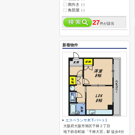
南向き
(-)
角部屋
(-)
27
件が該当
新着物件
エスペランサ木下パート1
大阪府大阪市旭区千林２丁目
地下鉄谷町線「千林大宮」駅 徒歩4分