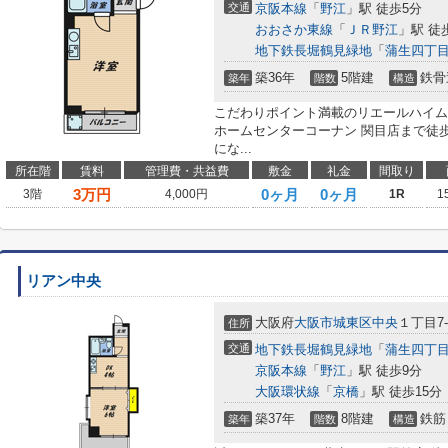
交通
京阪本線
「
野江
」駅 徒歩5分
おおさか東線
「
ＪＲ野江
」駅 徒
地下鉄長堀鶴見緑地
「
蒲生四丁
築36年
5階建
鉄骨
築年
階数
構造
こだわりポイント満載のリエールハイム
ホームセンターコーナン 関目店まで徒
にな...
所在階
賃料
管理費・共益費
敷金
礼金
間取り
3
万円
0ヶ月
0ヶ月
3階
4,000円
1R
1
リアン中央
大阪府
大阪市城東区
中央
１丁目7-
住所
交通
地下鉄長堀鶴見緑地
「
蒲生四丁
京阪本線
「
野江
」駅 徒歩9分
大阪環状線
「
京橋
」駅 徒歩15分
築37年
8階建
鉄筋
築年
階数
構造