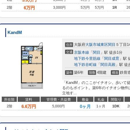
6
万円
2階
3,000円
5万円
5万円
1R
2
KandM
大阪府
大阪市城東区
関目
５丁目14
住所
交通
京阪本線
「
関目
」駅 徒歩1分
地下鉄今里筋線
「
関目成育
」駅 
地下鉄谷町線
「
関目高殿
」駅 徒
築6年
4階建
鉄骨
築年
階数
構造
「KandM」のここがイチオシ。歩いて
るのもポイント。築6年のイチオシ物件
立地す...
所在階
賃料
管理費・共益費
敷金
礼金
間取り
6.6
万円
0ヶ月
2階
5,000円
1ヶ月
1DK
2