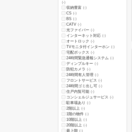
(-)
収納豊富
(-)
CS
(-)
BS
(-)
CATV
(-)
光ファイバー
(-)
インターネット対応
(-)
オートロック
(-)
TVモニタ付インターホン
(-)
宅配ボックス
(-)
24時間緊急通報システム
(-)
ディンプルキー
(-)
防犯カメラ
(-)
24時間有人管理
(-)
フロントサービス
(-)
24時間ゴミ出し可
(-)
住戸内覧可能
(-)
コンシェルジュサービス
(-)
駐車場あり
(-)
2階以上
(-)
1階の物件
(-)
10階以上
(-)
20階以上
(-)
最上階
(-)