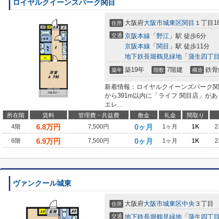
ロイヤルクイーンズパーク関目
大阪府
大阪市城東区
関目
１丁目18
住所
交通
京阪本線
「
野江
」駅 徒歩6分
京阪本線
「
関目
」駅 徒歩11分
地下鉄長堀鶴見緑地
「
蒲生四丁
築19年
7階建
鉄骨
築年
階数
構造
新着情報：ロイヤルクイーンズパーク関
から391m以内に「ライフ 関目店」が
エレ...
所在階
賃料
管理費・共益費
敷金
礼金
間取り
6.8
万円
0ヶ月
4階
7,500円
1ヶ月
1K
2
6.9
万円
0ヶ月
6階
7,500円
1ヶ月
1K
2
ヴァンクール城東
大阪府
大阪市城東区
中央
３丁目
住所
交通
地下鉄長堀鶴見緑地
「
蒲生四丁