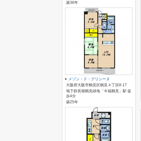
築36年
メゾン・ド・グリシーヌ
大阪府大阪市鶴見区鶴見４丁目8-17
地下鉄長堀鶴見緑地「今福鶴見」駅 徒
歩4分
築25年