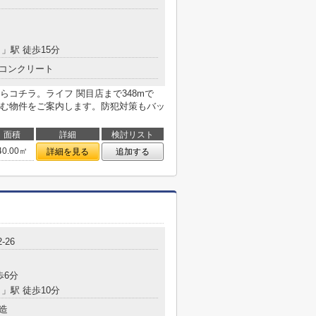
目
」駅 徒歩15分
コンクリート
コチラ。ライフ 関目店まで348mで
む物件をご案内します。防犯対策もバッ
面積
詳細
検討リスト
40.00㎡
詳細を見る
追加する
-26
歩6分
目
」駅 徒歩10分
造