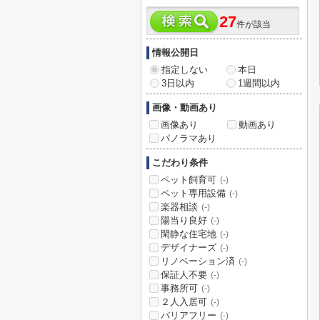
27
件が該当
情報公開日
指定しない
本日
3日以内
1週間以内
画像・動画あり
画像あり
動画あり
パノラマあり
こだわり条件
ペット飼育可
(-)
ペット専用設備
(-)
楽器相談
(-)
陽当り良好
(-)
閑静な住宅地
(-)
デザイナーズ
(-)
リノベーション済
(-)
保証人不要
(-)
事務所可
(-)
２人入居可
(-)
バリアフリー
(-)