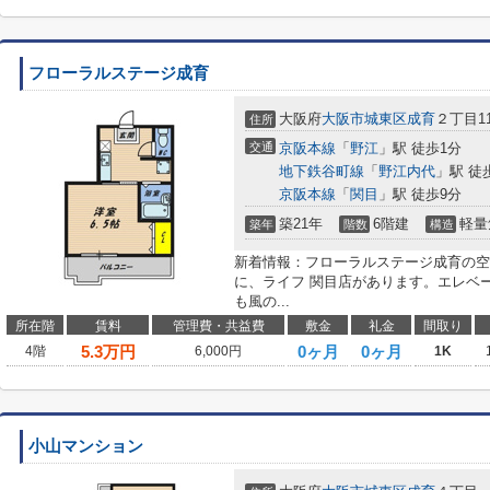
フローラルステージ成育
大阪府
大阪市城東区
成育
２丁目11
住所
交通
京阪本線
「
野江
」駅 徒歩1分
地下鉄谷町線
「
野江内代
」駅 徒
京阪本線
「
関目
」駅 徒歩9分
築21年
6階建
軽量
築年
階数
構造
新着情報：フローラルステージ成育の空
に、ライフ 関目店があります。エレベ
も風の...
所在階
賃料
管理費・共益費
敷金
礼金
間取り
5.3
万円
0ヶ月
0ヶ月
4階
6,000円
1K
小山マンション