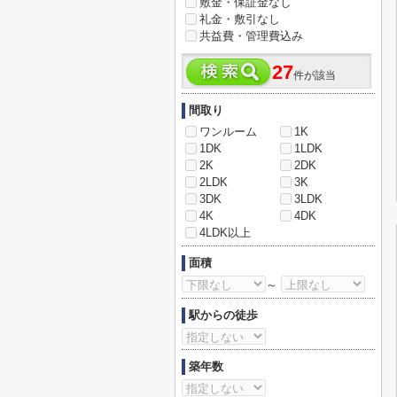
敷金・保証金なし
礼金・敷引なし
共益費・管理費込み
27
件が該当
間取り
ワンルーム
1K
1DK
1LDK
2K
2DK
2LDK
3K
3DK
3LDK
4K
4DK
4LDK以上
面積
～
駅からの徒歩
築年数