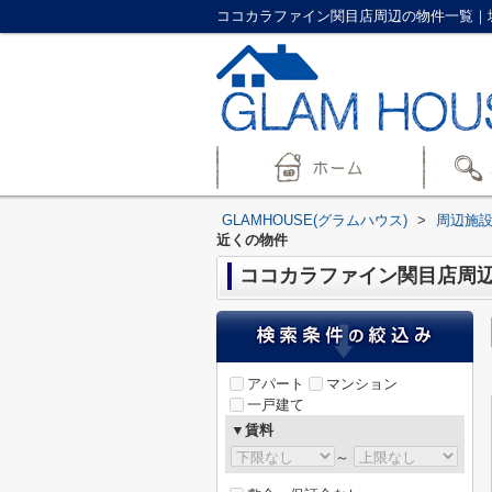
ココカラファイン関目店周辺の物件一覧｜城東
GLAMHOUSE(グラムハウス)
>
周辺施
近くの物件
ココカラファイン関目店周
アパート
マンション
一戸建て
▼賃料
～