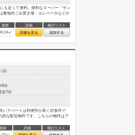
にも近くて便利。便利なスーパー「サン
には敷地内ごみ置き場・エレベータなどが
面積
詳細
検討リスト
30.24㎡
詳細を見る
追加する
-10
歩8分
徒歩7分
の良いアパートは利便性が高く好条件で
力的な駅近物件です。こちらの物件はア
面積
詳細
検討リスト
6.73㎡