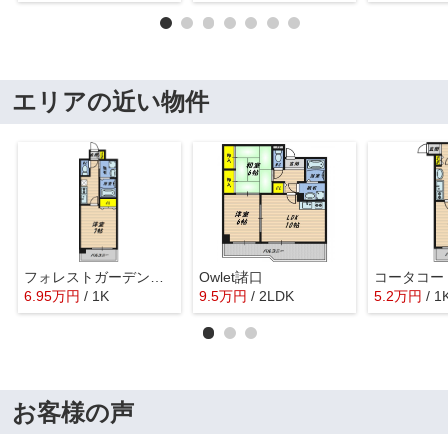
エリアの近い物件
フォレストガーデン今福鶴見Ⅳ
Owlet諸口
コータコー
6.95
万
円
/ 1K
9.5
万
円
/ 2LDK
5.2
万
円
/ 1
お客様の声