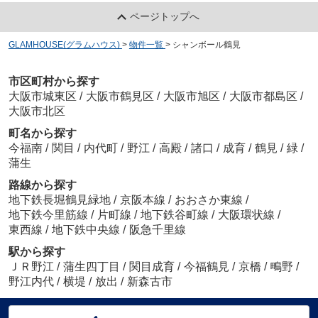
ページトップへ
GLAMHOUSE(グラムハウス)
>
物件一覧
>
シャンボール鶴見
市区町村から探す
大阪市城東区
/
大阪市鶴見区
/
大阪市旭区
/
大阪市都島区
/
大阪市北区
町名から探す
今福南
/
関目
/
内代町
/
野江
/
高殿
/
諸口
/
成育
/
鶴見
/
緑
/
蒲生
路線から探す
地下鉄長堀鶴見緑地
/
京阪本線
/
おおさか東線
/
地下鉄今里筋線
/
片町線
/
地下鉄谷町線
/
大阪環状線
/
東西線
/
地下鉄中央線
/
阪急千里線
駅から探す
ＪＲ野江
/
蒲生四丁目
/
関目成育
/
今福鶴見
/
京橋
/
鴫野
/
野江内代
/
横堤
/
放出
/
新森古市