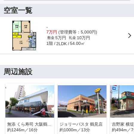
空室一覧
-
7万円
(管理費等：5,000円)
5万円
10万円
敷金
礼金
1階
54.00㎡
2LDK
周辺施設
無添 くら寿司 大阪鶴見店
ジョリーパスタ 鶴見店
吉野家 横
約1246m／16分
約1000m／13分
約494m／