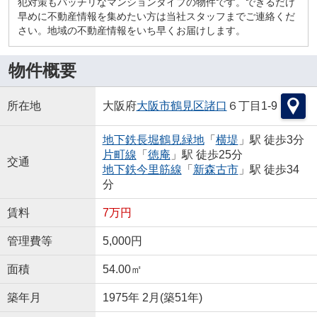
犯対策もバッチリなマンションタイプの物件です。できるだけ
早めに不動産情報を集めたい方は当社スタッフまでご連絡くだ
さい。地域の不動産情報をいち早くお届けします。
物件概要
所在地
大阪府
大阪市鶴見区
諸口
６丁目1-9
地下鉄長堀鶴見緑地
「
横堤
」駅 徒歩3分
片町線
「
徳庵
」駅 徒歩25分
交通
地下鉄今里筋線
「
新森古市
」駅 徒歩34
分
賃料
7万円
管理費等
5,000円
面積
54.00㎡
築年月
1975年 2月(築51年)