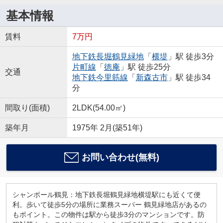
基本情報
賃料
7万円
地下鉄長堀鶴見緑地
「
横堤
」駅 徒歩3分
片町線
「
徳庵
」駅 徒歩25分
交通
地下鉄今里筋線
「
新森古市
」駅 徒歩34
分
間取り(面積)
2LDK(54.00㎡)
築年月
1975年 2月(築51年)
お問い合わせ(無料)
シャンボール鶴見：地下鉄長堀鶴見緑地横堤駅にも近くて便
利。歩いて徒歩5分の場所に業務スーパー 鶴見緑地店があるの
もポイント。この物件は駅から徒歩3分のマンションです。防