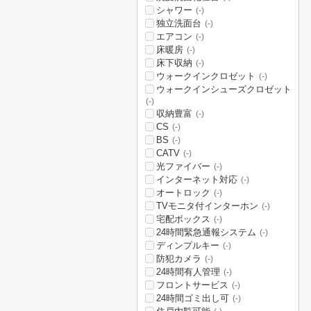
シャワー
(-)
独立洗面台
(-)
エアコン
(-)
床暖房
(-)
床下収納
(-)
ウォークインクロゼット
(-)
ウォークインシューズクロゼット
(-)
収納豊富
(-)
CS
(-)
BS
(-)
CATV
(-)
光ファイバー
(-)
インターネット対応
(-)
オートロック
(-)
TVモニタ付インターホン
(-)
宅配ボックス
(-)
24時間緊急通報システム
(-)
ディンプルキー
(-)
防犯カメラ
(-)
24時間有人管理
(-)
フロントサービス
(-)
24時間ゴミ出し可
(-)