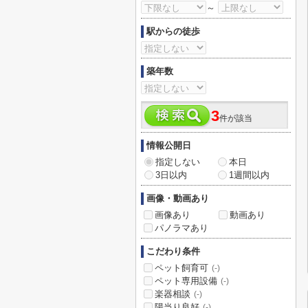
～
駅からの徒歩
築年数
3
件が該当
情報公開日
指定しない
本日
3日以内
1週間以内
画像・動画あり
画像あり
動画あり
パノラマあり
こだわり条件
ペット飼育可
(-)
ペット専用設備
(-)
楽器相談
(-)
陽当り良好
(-)