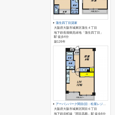
蒲生四丁目貸家
大阪府大阪市城東区蒲生４丁目
地下鉄長堀鶴見緑地「蒲生四丁目」
駅 徒歩4分
築126年
アーバンパーク関目(旧：松屋レジデンス関目)
大阪府大阪市城東区関目６丁目
地下鉄谷町線「関目高殿」駅 徒歩6分