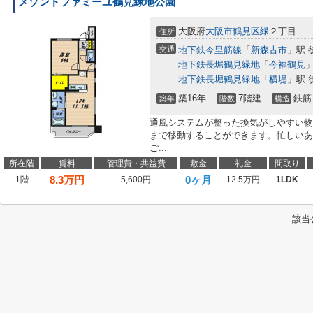
メゾンドファミーユ鶴見緑地公園
大阪府
大阪市鶴見区
緑
２丁目
住所
交通
地下鉄今里筋線
「
新森古市
」駅 
地下鉄長堀鶴見緑地
「
今福鶴見
」
地下鉄長堀鶴見緑地
「
横堤
」駅 
築16年
7階建
鉄筋
築年
階数
構造
通風システムが整った換気がしやすい物
まで移動することができます。忙しいあ
ご...
所在階
賃料
管理費・共益費
敷金
礼金
間取り
8.3
万円
0ヶ月
1階
5,600円
12.5万円
1LDK
該当