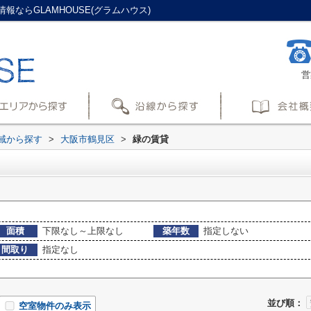
ならGLAMHOUSE(グラムハウス)
営
地域から探す
>
大阪市鶴見区
>
緑の賃貸
面積
下限なし～上限なし
築年数
指定しない
間取り
指定なし
並び順：
空室物件のみ表示