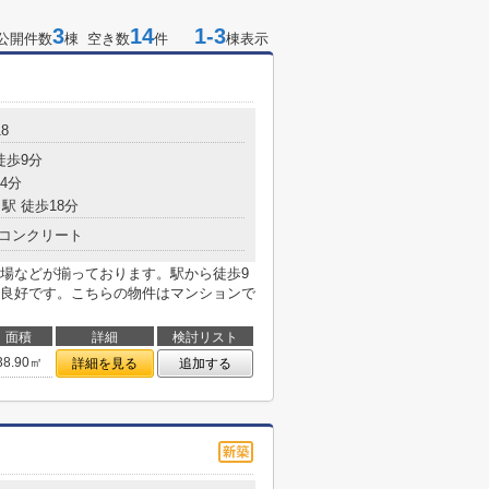
3
14
1-3
公開件数
棟 空き数
件
棟表示
8
徒歩9分
4分
駅 徒歩18分
コンクリート
場などが揃っております。駅から徒歩9
良好です。こちらの物件はマンションで
面積
詳細
検討リスト
38.90㎡
詳細を見る
追加する