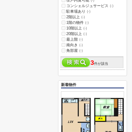
住戸内覧可能
(-)
コンシェルジュサービス
(-)
駐車場あり
(-)
2階以上
(-)
1階の物件
(-)
10階以上
(-)
20階以上
(-)
最上階
(-)
南向き
(-)
角部屋
(-)
3
件が該当
新着物件