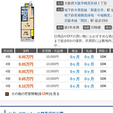
大阪府
大阪市鶴見区
緑
１丁目
住所
交通
地下鉄今里筋線
「
新森古市
」駅 
地下鉄長堀鶴見緑地
「
今福鶴見
」
京阪本線
「
関目
」駅 徒歩19分
築1年未満
10階建
築年
階数
構造
日用品やDIYの買い物にもおすすめな島忠H
まで徒歩6分の場所。共用部には敷地内
や...
所在階
賃料
管理費・共益費
敷金
礼金
間取り
8.05
万円
0ヶ月
0ヶ月
4階
10,000円
1DK
8.05
万円
0ヶ月
0ヶ月
4階
10,000円
1DK
8.05
万円
0ヶ月
0ヶ月
4階
10,000円
1DK
8.05
万円
0ヶ月
0ヶ月
4階
10,000円
1DK
9.15
万円
0ヶ月
0ヶ月
4階
10,000円
1DK
その他の空室情報(全
12
件)を見る
+