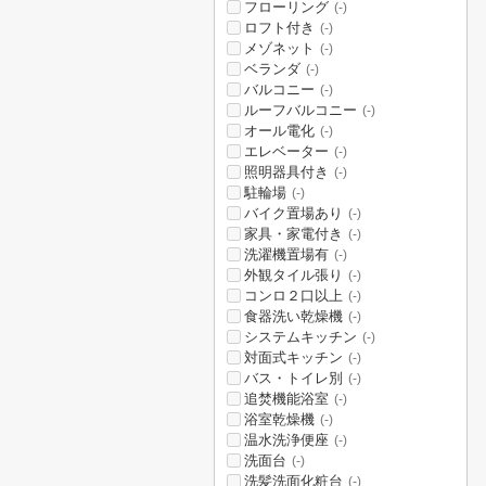
フローリング
(-)
ロフト付き
(-)
メゾネット
(-)
ベランダ
(-)
バルコニー
(-)
ルーフバルコニー
(-)
オール電化
(-)
エレベーター
(-)
照明器具付き
(-)
駐輪場
(-)
バイク置場あり
(-)
家具・家電付き
(-)
洗濯機置場有
(-)
外観タイル張り
(-)
コンロ２口以上
(-)
食器洗い乾燥機
(-)
システムキッチン
(-)
対面式キッチン
(-)
バス・トイレ別
(-)
追焚機能浴室
(-)
浴室乾燥機
(-)
温水洗浄便座
(-)
洗面台
(-)
洗髪洗面化粧台
(-)