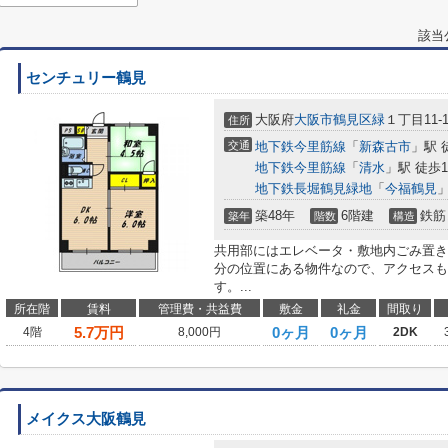
該当
センチュリー鶴見
大阪府
大阪市鶴見区
緑
１丁目11-1
住所
交通
地下鉄今里筋線
「
新森古市
」駅 
地下鉄今里筋線
「
清水
」駅 徒歩1
地下鉄長堀鶴見緑地
「
今福鶴見
」
築48年
6階建
鉄筋
築年
階数
構造
共用部にはエレベータ・敷地内ごみ置き
分の位置にある物件なので、アクセスも
す。...
所在階
賃料
管理費・共益費
敷金
礼金
間取り
5.7
万円
0ヶ月
0ヶ月
4階
8,000円
2DK
メイクス大阪鶴見