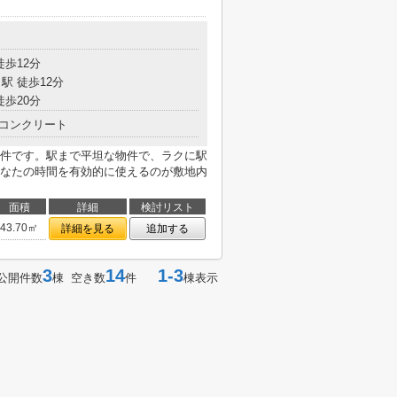
徒歩12分
駅 徒歩12分
徒歩20分
コンクリート
件です。駅まで平坦な物件で、ラクに駅
なたの時間を有効的に使えるのが敷地内
面積
詳細
検討リスト
43.70㎡
詳細を見る
追加する
3
14
1-3
公開件数
棟 空き数
件
棟表示