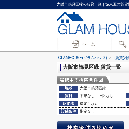
大阪市鶴見区緑の賃貸一覧｜城東区の賃貸情報
GLAMHOUSE(グラムハウス)
>
(賃貸)
大阪市鶴見区緑 賃貸一覧
地域
大阪市鶴見区緑
賃料
下限なし～上限なし
駅徒歩
指定しない
設備条件
指定なし