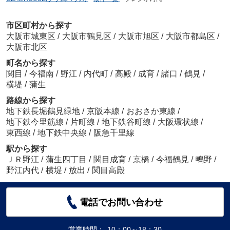
市区町村から探す
大阪市城東区
/
大阪市鶴見区
/
大阪市旭区
/
大阪市都島区
/
大阪市北区
町名から探す
関目
/
今福南
/
野江
/
内代町
/
高殿
/
成育
/
諸口
/
鶴見
/
横堤
/
蒲生
路線から探す
地下鉄長堀鶴見緑地
/
京阪本線
/
おおさか東線
/
地下鉄今里筋線
/
片町線
/
地下鉄谷町線
/
大阪環状線
/
東西線
/
地下鉄中央線
/
阪急千里線
駅から探す
ＪＲ野江
/
蒲生四丁目
/
関目成育
/
京橋
/
今福鶴見
/
鴫野
/
野江内代
/
横堤
/
放出
/
関目高殿
電話でお問い合わせ
営業時間：
10：00～18：30