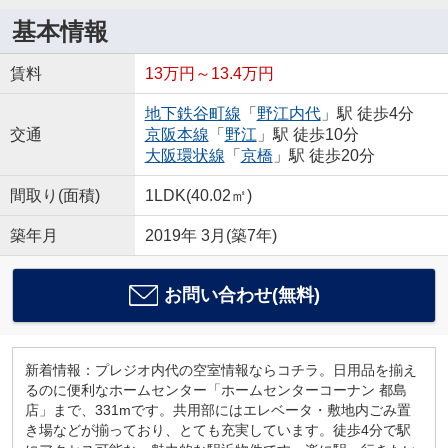
基本情報
賃料
13万円～13.4万円
地下鉄谷町線
「
野江内代
」駅 徒歩4分
交通
京阪本線
「
野江
」駅 徒歩10分
大阪環状線
「
京橋
」駅 徒歩20分
間取り(面積)
1LDK(40.02㎡)
築年月
2019年 3月(築7年)
お問い合わせ(無料)
新着情報：プレジオ内代の空室情報ならコチラ。日用品を揃え
るのに便利なホームセンター「ホームセンターコーナン 都島
店」まで、331mです。共用部にはエレベータ・敷地内ごみ置
き場などが揃っており、とても充実しています。徒歩4分で駅