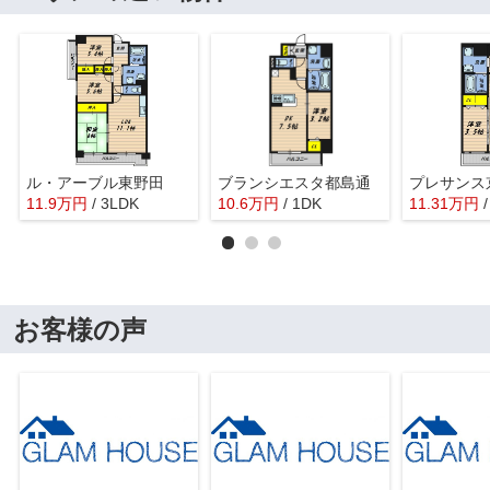
ル・アーブル東野田
ブランシエスタ都島通
11.9
万
円
/ 3LDK
10.6
万
円
/ 1DK
11.31
万
円
お客様の声