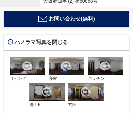
大阪府知事 (2) 第60858号
お問い合わせ(無料)
パノラマ写真を閉じる
リビング
寝室
キッチン
洗面所
玄関