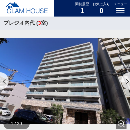
閲覧履歴
お気に入り
メニュー
1
0
プレジオ内代 (
3
室)
1 / 29