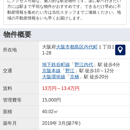
にアクセス可能な、魅力的な駅近物件です。楽に駅へ行きたい
方には駅まで平坦な物件がおすすめです。できるだけ早めに不
動産情報を集めたい方は当社スタッフまでご連絡ください。地
域の不動産情報をいち早くお届けします。
物件概要
大阪府
大阪市都島区
内代町
１丁目1
所在地
1-28
地下鉄谷町線
「
野江内代
」駅 徒歩4分
交通
京阪本線
「
野江
」駅 徒歩10～12分
大阪環状線
「
京橋
」駅 徒歩20分
賃料
13万円～13.4万円
管理費等
15,000円
面積
40.02㎡
築年月
2019年 3月(築7年)