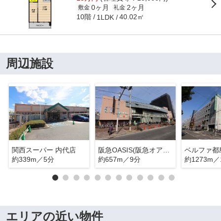
0ヶ月
2ヶ月
敷金
礼金
10階
40.02㎡
1LDK
周辺施設
関西スーパー 内代店
阪急OASIS(阪急オアシス) 高殿店
約339m／5分
約657m／9分
約1273m／
エリアの近い物件