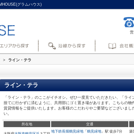
HOUSE(グラムハウス)
営
覧
>
ライン・テラ
ライン・テラ
「ライン・テラ」のここがイチオシ。ぜひ一度見ていただきたい、「ライ
捨てに行かずに済むように、共用部にゴミ置き場があります。こちらの物
賃貸情報をご提供いたします。お客様のこだわりやご要望などございまし
い。
所在地
交通
地下鉄長堀鶴見緑地
「
鶴見緑地
」駅 徒歩7分
築
大阪府
大阪市鶴見区
浜
３丁目