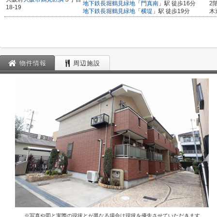
地下鉄長堀鶴見緑地
「
門真南
」駅 徒歩16分
2
18-19
地下鉄長堀鶴見緑地
「
横堤
」駅 徒歩19分
木
物件情報
周辺施設
※写真や図と実際の現状とが異なる場合は現状を優先させていただきます