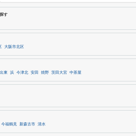
探す
区
大阪市北区
出東
浜
今津北
安田
焼野
茨田大宮
中茶屋
今福鶴見
新森古市
清水