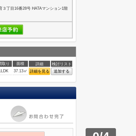
丁目16番28号 HATAマンション1階
間取り
面積
詳細
検討リスト
1LDK
37.13㎡
詳細を見る
追加する