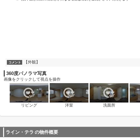
【外観】
コメント
360度パノラマ写真
画像をクリックして視点を操作
リビング
洋室
洗面所
ライン・テラ
の物件概要