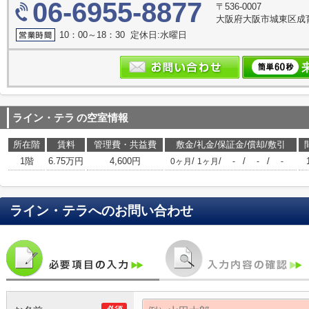
06-6955-8877
〒536-0007
大阪府大阪市城東区成育３
10：00～18：30 定休日:水曜日
ライン・テラ
の空室情報
所在階
賃料
管理費・共益費
敷金/礼金/保証金/償却/敷引
1階
6.75万円
4,600円
/
/
/
/
0ヶ月
1ヶ月
-
-
-
ライン・テラ
へのお問い合わせ