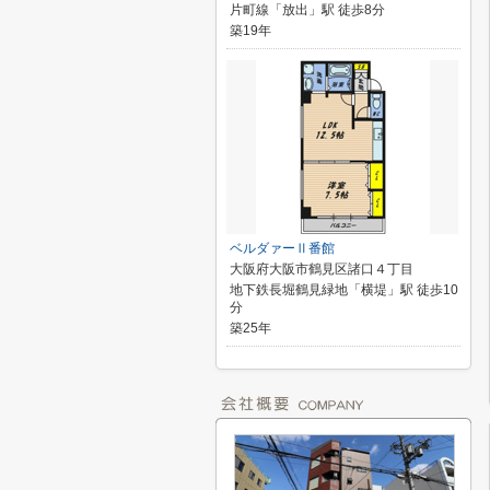
片町線「放出」駅 徒歩8分
築19年
ベルダァーⅡ番館
大阪府大阪市鶴見区諸口４丁目
地下鉄長堀鶴見緑地「横堤」駅 徒歩10
分
築25年