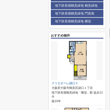
地下鉄長堀鶴見緑地 鶴見緑地
地下鉄長堀鶴見緑地 門真南
地下鉄長堀鶴見緑地 横堤
おすすめ物件
クリエオーレ諸口Ⅱ
大阪府大阪市鶴見区諸口１丁目
地下鉄長堀鶴見緑地「横堤」駅 徒歩12
分
築10年