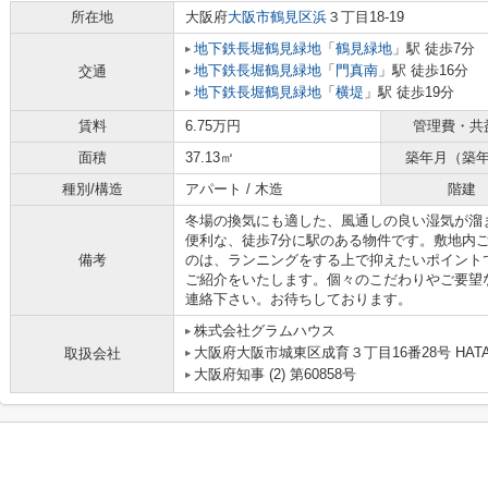
所在地
大阪府
大阪市鶴見区
浜
３丁目18-19
地下鉄長堀鶴見緑地
「
鶴見緑地
」駅 徒歩7分
地下鉄長堀鶴見緑地
「
門真南
」駅 徒歩16分
交通
地下鉄長堀鶴見緑地
「
横堤
」駅 徒歩19分
賃料
6.75万円
管理費・共
面積
37.13㎡
築年月（築
種別/構造
アパート / 木造
階建
冬場の換気にも適した、風通しの良い湿気が溜
便利な、徒歩7分に駅のある物件です。敷地内
備考
のは、ランニングをする上で抑えたいポイント
ご紹介をいたします。個々のこだわりやご要望
連絡下さい。お待ちしております。
株式会社グラムハウス
大阪府大阪市城東区成育３丁目16番28号 HAT
取扱会社
大阪府知事 (2) 第60858号